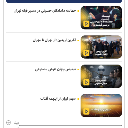
امروز؛ آخرین مهلت نام‌نویسی در آزمون «ارزیابی علمی دانشجویان
حماسه دلدادگان حسینی در مسیر قبله تهران
پزشکی، دندانپزشکی و داروسازی خارج از کشور»
فراخوان دومین جشنواره انیمیشن کوتاه دانشجویی پویان منتشر شد/
مهلت ارسال آثار تا ۳۰ مهر ۱۴۰۵
آخرین اربعین؛ از تهران تا مهران
از اقتصاد توجه تا مهندسی ادراک؛ چگونه حاشیه، جای حقیقت اربعین را
می‌گیرد؟
عزاداری هیئت‌های دانشجویی در جوار محل شهادت رهبر شهید انقلاب
اسلامی
تبعیض پنهان هوش مصنوعی
نیروهای مسلح ایران ابهت پوشالی ابرقدرت‌ها را در هم شکستند
آغاز فعالیت کارگروه‌های تخصصی برای تدوین برنامه راهبردی دانشگاه
سهم ایران از اینهمه آفتاب
صنعتی امیرکبیر
تأکید سرپرست دانشگاه فرهنگیان بر حکمرانی مشارکتی و همکاری‌های
استانی با دانشگاه پیام نور
بیش