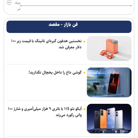
بیش
تر
فن بازار - مقصد
نخستین هدفون گیره‌ای ناتینگ با قیمت زیر ۱۰۰
دلار معرفی شد
گوشی داغ را داخل یخچال نگذارید!
آیکو نئو ۱۱S با باتری ۹ هزار میلی‌آمپری و شارژ ۱۰۰
واتی رکورد می‌زند