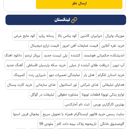
لینکستان
موزیک وایرال
دیزلیران کانتین
کود پتاس بالا
رسانه رپاپ
کود مایع مرغی
خرید نقره آنلاین
قیمت ضایعات آهن امروز
قیمت ترازو دیجیتال
اندیشکده حکمرانی هوشمند
کشنده
پلی لیست جدید
بروکر ترندو
دانلود اهنگ
آپ تیون
دریافت طلای آبشده از میلی
خرید سکه پارسیان اقساطی
آهنگ جدید
خرید استارز تلگرام
هتل یار
نمایندگی تعمیرات دوو
شیرازی رنت
کمپینگ
هدایای تبلیغاتی
غذای شرکتی
تور استانبول
غذای سازمانی
خرید کارت پستال
لوازم یدکی تویوتا قطعات تویوتا
مشاوره حقوقی
تبلیغات در گوگل
بهترین کارگزاری بورس
ثبت نام آمارکتس
سایت رسمی خرید فالوور اینستاگرام همراه با تحویل سریع
یخچال فریزر اسنوا
گاوصندوق خانگی
تاریخچه پلاک بیمه دات کام
ملودی 98