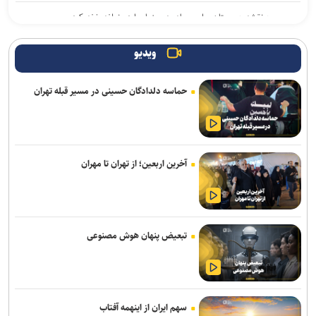
یمن: نقشه عربستان برای حمله به صنعاء را در نطفه خفه کردیم
پیام هشدار مقاومت یمن به ریاض
ویدیو
حاج‌علی‌اکبری: تحرکات سازمان‌یافته‌ای برای ترویج برهنگی انجام می‌شود
حماسه دلدادگان حسینی در مسیر قبله تهران
قدردانی از حضور حماسی ملت مبعوث شده در راهپیمایی اربعین
ترامپ با تهدید افشاگران، بحران مهمات آمریکا را انکار کرد
آخرین اربعین؛ از تهران تا مهران
رسانه عبری: از آغاز جنگ غزه دست‌کم ۹ هزار نظامی صهیونیست زخمی
شده‌اند
جلسات صحن علنی مجلس هفته آینده برگزار می‌شود
تبعیض پنهان هوش مصنوعی
بیانیۀ خانواده شهید لاریجانی دربارۀ گمانه‌زنی‌های رسانه‌ای
هلاکت اعضای یک تیم تروریستی در سیستان‌وبلوچستان
وزارت اطلاعات: ۲۱ مزدور موساد و ۴ شرور مسلح در کرمان بازداشت
سهم ایران از اینهمه آفتاب