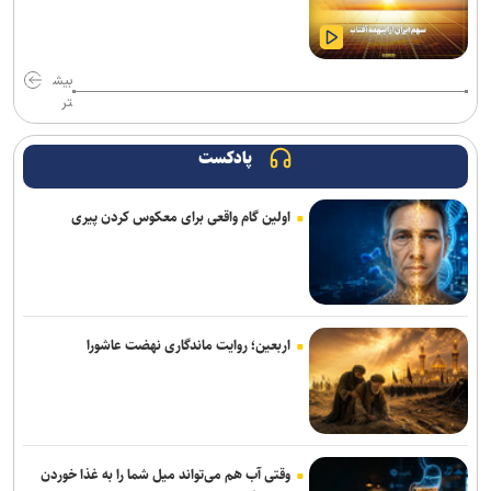
شدند
گاردین: ترامپ هیچ ایده‌ای برای پایان دادن به جنگ شکست‌خورده علیه
ایران ندارد
بیش
تر
سردار موسوی: بسیجیان دریا دل کاشان به وجود شما مباهات می‌کنیم
پادکست
وال‌استریت ژورنال: ترامپ دستور تحقیق درباره افشای اطلاعات ذخایر
تسلیحاتی آمریکا را صادر کرد
اولین گام واقعی برای معکوس کردن پیری
تحقیقات ارتش آمریکا درباره موج خودکشی در فرماندهی سایبری؛ نگرانی
از فشار‌های ناشی از جنگ و مأموریت‌های فزاینده
برکناری دو مقام ارشد موساد پس از ناکامی طرح علیه ایران
اربعین؛ روایت ماندگاری نهضت عاشورا
نشست خبری رئیس‌جمهور فردا برگزار می‌شود
واشنگتن‌پست: نارضایتی ترامپ از وزیر جنگ آمریکا افزایش یافته است
برنی سندرز: ترامپ خطرناک‌ ترین رئیس‌ جمهور تاریخ آمریکا است
وقتی آب هم می‌تواند میل شما را به غذا خوردن