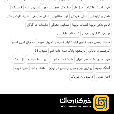
خرید استارز تلگرام
هتل یار
نمایندگی تعمیرات دوو
شیرازی رنت
کمپینگ
هدایای تبلیغاتی
غذای شرکتی
تور استانبول
غذای سازمانی
خرید کارت پستال
لوازم یدکی تویوتا قطعات تویوتا
مشاوره حقوقی
تبلیغات در گوگل
بهترین کارگزاری بورس
ثبت نام آمارکتس
سایت رسمی خرید فالوور اینستاگرام همراه با تحویل سریع
یخچال فریزر اسنوا
گاوصندوق خانگی
تاریخچه پلاک بیمه دات کام
ملودی 98
خرید سرور اختصاصی ایران
بلیط قطار مشهد
رزرو بلیط هواپیما
ال بانک
آهنگ جدید
بهترین جراح بینی ترمیمی در تهران
اهنگ جدید
خرید قهوه
اخبار بورس
دانلود وان موزیک