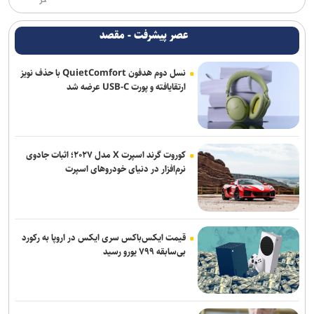
شکایت متقابل همسر نتانیاهو از کارمند سابق اقامتگاه نخست‌وزیری
عصر پیشرفت - مقصد
اسرائیل
نسل دوم هدفون QuietComfort با حذف نویز
طباطبائی: قسمت دوم گزارش رئیس جمهور به مردم امشب پخش می‌شود
ارتقایافته و پورت USB-C عرضه شد
یونیسف: در ۳۰۰ روز گذشته دست‌کم ۳۰۰ کودک فلسطینی در غزه جان
باختند
رویترز: ده‌ها شرکت بزرگ آمریکایی هدف حملات سایبری هکر‌ها قرار
کوروت گرند اسپرت X مدل ۲۰۲۷؛ اثبات جادوی
گرفتند
نرم‌افزار در دنیای خودروهای اسپرت
قیمت ایکس‌باکس سری ایکس در اروپا به رکورد
بی‌سابقه ۷۹۹ یورو رسید