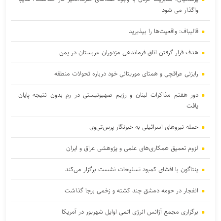
واگذار می شود
قالیباف: واقعیت‌ها را بپذیرید
هدف قرار گرفتن اتاق‌ فرماندهی مزدوران عربستان در یمن
رایزنی عراقچی و همتای موریتانی خود درباره تحولات منطقه
دور هفتم مذاکرات لبنان و رژیم صهیونیستی در رم بدون نتیجه پایان
یافت
حمله نیروهای اسرائیلی به خبرنگار پرس‌تی‌وی
لزوم تعمیق همکاری‌های علمی و پژوهشی عراق و ایران
پنتاگون با افشای کمبود تسلیحات نشست برگزار می‌کند
انفجار در حومه دمشق چند کشته و زخمی برجا گذاشت
برگزاری مجمع آژانس انرژی اتمی اوایل شهریور در آمریکا