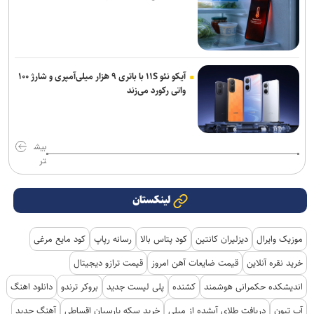
آیکو نئو ۱۱S با باتری ۹ هزار میلی‌آمپری و شارژ ۱۰۰
واتی رکورد می‌زند
بیش
تر
لینکستان
موزیک وایرال
دیزلیران کانتین
کود پتاس بالا
رسانه رپاپ
کود مایع مرغی
خرید نقره آنلاین
قیمت ضایعات آهن امروز
قیمت ترازو دیجیتال
اندیشکده حکمرانی هوشمند
کشنده
پلی لیست جدید
بروکر ترندو
دانلود اهنگ
آپ تیون
دریافت طلای آبشده از میلی
خرید سکه پارسیان اقساطی
آهنگ جدید