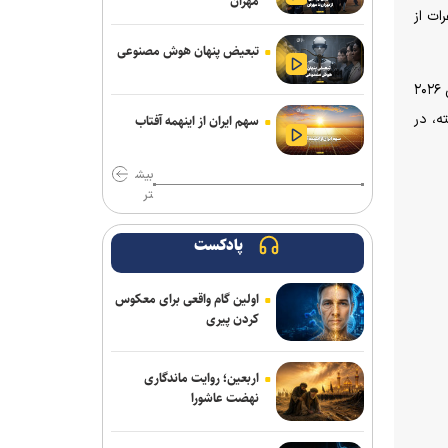
مهران
ات از
فلاح به صنعت نفت پیوست
تبعیض پنهان هوش مصنوعی
مدیرعامل پرسپولیس سفیر افتخاری
چوگان شد
در کشتی فرنگی هم تیم محمد بنا با ۶ کشتی‌گیر راهی بوداپست خواهد شد، درحالیکه خودش را برای رقابت با تیم ایران در مسابقات قهرمانی ۲۰۲۶
ن را پذیرفته، در
سهم ایران از اینهمه آفتاب
مدال طلای زارعی در بلاروس/ دومین
رکوردشکنی دونده ایران در آستانه بازی‌های
بیش
آسیایی
تر
باختر: انتقال قرضی بازیکن بدون ثبت
قرارداد تخلف است/ استقلال با مجازاتی
پادکست
مواجه نخواهد شد
اولین گام واقعی برای معکوس
ماجرای پیشنهاد سهراب بختیاری زاده به
کردن پیری
سردار آزمون چیست؟/ وعده پوچی که به
سرمربی استقلال داده شد
اربعین؛ روایت ماندگاری
مس رفسنجان منتظر رأی CAS/ آغاز
نهضت عاشورا
تمرینات نارنجی پوشان از هفته آینده