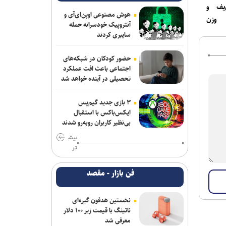
‌یف و
آذربایجان؛ میزبانی که در ۳۰ وزن حتی یک
هوش مصنوعی اوپن‌ای‌آی و
 وزن
بار هم پرچمش بالا نرفت!
آنتروپیک خودسرانه حمله
سایبری کردند
ادامه مذاکرات پیکان و شکاری
حضور کودکان در شبکه‌های
توافق دنیامالی و همتای آذربایجانی برای
اجتماعی باعث افت عملکرد
گسترش همکاری‌های ورزش و جوانان ایران
تحصیلی در آینده خواهد شد
و جمهوری آذربایجان
۳ بازی جدید گیم‌پس
فولاد خوزستان در حال بررسی شرایط
ایکس‌باکس با استقبال
رضاییان برای بازگشت به اهواز
بی‌نظیر کاربران روبه‌رو شدند
بیش
سفر مربی جدید استقلال به ایران
تر
پشت‌پرده بند فسخ قرارداد ۱۰۰ میلیونی
فن بازار - مقصد
استقلال و رضاییان
پایان شایعات در مورد جدایی؛ بیفوما در
نخستین هدفون گیره‌ای
پرسپولیس ماندنی شد
ناتینگ با قیمت زیر ۱۰۰ دلار
معرفی شد