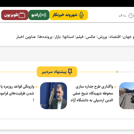
شهروند خبرنگار
رادیو
تلویزیون
۰۶:۱۰
 جهان
اقتصاد
ورزش
عکس
فیلم
استانها
بازار
پرونده‌ها
عناوین اخبار
پیشنهاد سردبیر
واگذاری طرح جداره سازی
وارونگی قواعد روزمره یا
محوطه شهیدگاه شیخ صفی
شدن ظرفیت‌های فرامو
الدین اردبیلی به دانشگاه آزاد
!
مشکین شهر