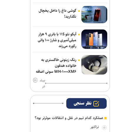
موضع جدید نساجی درباره ایری و طاهری
گوشی داغ را داخل یخچال
پاسخ منفی یک لزیونر به باشگاه
نگذارید!
پرسپولیس؛ فعلا به ایران نمی‌آیم
آیکو نئو ۱۱S با باتری ۹ هزار
استعلام استقلال از فیفا در مورد جذب
میلی‌آمپری و شارژ ۱۰۰ واتی
بازیکن آزاد و پنجره تیم بانوان
رکورد می‌زند
رنگ زیتونی خاکستری به
خانواده هدفون
WH-۱۰۰۰XM۶ سونی اضافه
شد
بیش
تر
نظر سنجی
عملکرد کدام تیم در نقل و انتقالات موثرتر بود؟
تراکتور