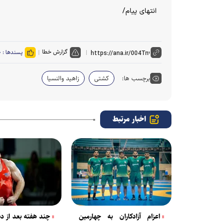
انتهای پیام/
گزارش خطا
پسندها :
۰
برچسب ها:
کشتی
زاهید والنسیا
اخبار مرتبط
اعزام آزادکاران به چهارمین
چند هفته بعد از د