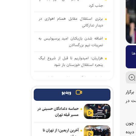
جذب کرد
برتری استقلال مقابل همنام اهوازی در
دیدار تدارکاتی
اضافه شدن بازیکنان امید پرسپولیس به
تمرینات تیم بزرگسالان
ها
هزاریان: امیدواریم تا قبل از شروع لیگ
پنجره استقلال خوزستان باز شود
تاجدار و صادقی دستیاران جدید الهامی در
پیکان
۲ تا ۲۸ تیر) در مجارستان برگزار
ویدیو
علیرضا ملکی خیبری شد
 علی سوادکوهی در ۸۶ کیلوگرم قرار است در
حماسه دلدادگان حسینی در
دانایی دوباره خیبری شد
مسیر قبله تهران
، چون
تناقض در بودجه باشگاه سپاهان؛ رشد ۲۵
آخرین اربعین؛ از تهران تا
درصدی یا کاهش چشم‌گیر بودجه فوتبال؟
 دیده