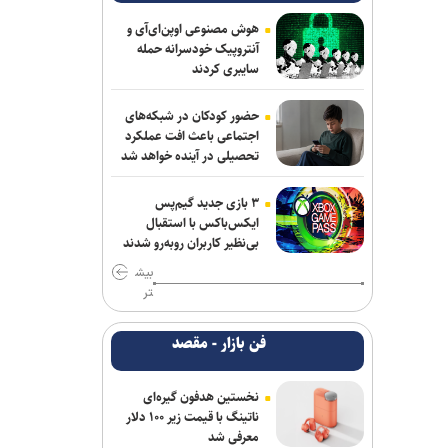
هزاریان: امیدواریم تا قبل از شروع لیگ
پنجره استقلال خوزستان باز شود
هوش مصنوعی اوپن‌ای‌آی و
آنتروپیک خودسرانه حمله
فریدونی: دلیل بسته ماندن پنجره استقلال
سایبری کردند
۴ فسخ غیر موجه در دو سال بوده است/
تاجرنیا دوست دارد خودش را تبرئه کند
حضور کودکان در شبکه‌های
اجتماعی باعث افت عملکرد
برتری استقلال مقابل همنام اهوازی در
تحصیلی در آینده خواهد شد
دیدار تدارکاتی
۳ بازی جدید گیم‌پس
باختر: انتقال قرضی بازیکن بدون ثبت
ایکس‌باکس با استقبال
قرارداد تخلف است/ استقلال با مجازاتی
بی‌نظیر کاربران روبه‌رو شدند
مواجه نخواهد شد
بیش
تر
مدیرعامل پرسپولیس سفیر افتخاری
چوگان شد
فن بازار - مقصد
اضافه شدن بازیکنان امید پرسپولیس به
تمرینات تیم بزرگسالان
نخستین هدفون گیره‌ای
ناتینگ با قیمت زیر ۱۰۰ دلار
دانایی دوباره خیبری شد
معرفی شد