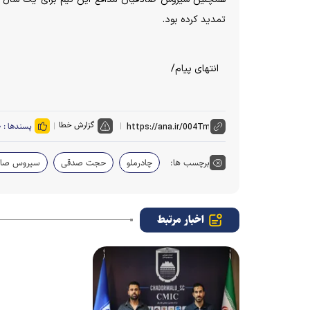
تمدید کرده بود.
انتهای پیام/
گزارش خطا
پسندها :
۰
برچسب ها:
چادرملو
حجت صدقی
سیروس صاد
اخبار مرتبط