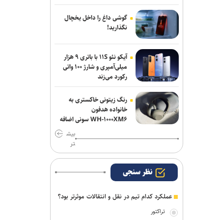
دنیامالی: امنیت آذربایجان، امنیت ایران
گوشی داغ را داخل یخچال
است/ تفاهم نامه ای میان وزاری ورزش دو
نگذارید!
کشور به امضا خواهد رسید
آیکو نئو ۱۱S با باتری ۹ هزار
میلی‌آمپری و شارژ ۱۰۰ واتی
رکورد می‌زند
رنگ زیتونی خاکستری به
خانواده هدفون
WH-۱۰۰۰XM۶ سونی اضافه
شد
بیش
تر
نظر سنجی
عملکرد کدام تیم در نقل و انتقالات موثرتر بود؟
تراکتور