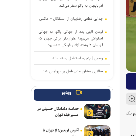
آذربایجان به باکو سفر می‌کند
جدایی قطعی رضاییان از استقلال + عکس
آرمان الهی بعد از جهانی باکو، به جهانی
اسلواکی می‌رود/ عنوان‌دار ایرانی جهان که
قهرمان ۲ رشته آزاد و فرنگی شده بود
رسمی| پنجره استقلال بسته ماند
سالاری مشاور مدیرعامل پرسپولیس شد
تغییر ساختار در معاونت ورزشی باشگاه
پرسپولیس؛ تشکیل سه مدیریت مستقل
ویدیو
آراسته به نساجی پیوست
حماسه دلدادگان حسینی در
یم یک
مسیر قبله تهران
اعلام شماره پیراهن بازیکنان پرسپولیس
برای لیگ بیست‌وششم
آخرین اربعین؛ از تهران تا
وی را