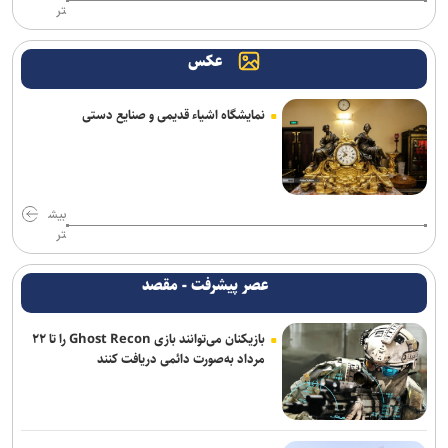
تر
می‌شود/ نباید انتظار بیهوده‌ای ایجاد کنیم
عکس
اصغرزاده: پوررشید مشکل اسپانسرینگ ملوان را حل کرد/ سعداوی و
مرزبان با تیم تمرین می‌کنند
نمایشگاه اشیاء قدیمی و صنایع دستی
استارت دوباره همه ملی‌پوشان جهانی و بازی‌های آسیایی در کمپ تیم‌های
ملی؛ تذکر وزنی به نایب‌قهرمان جهان
ناکامی نماینده ایران در مسابقات ورزش های خیابانی
بیش
اژدهاکش به پرسپولیس پیوست
تر
بیاتلو: با آریو قرارداد دارم/ حضورم در مس رفسنجان صحت ندارد
عصر پیشرفت - مقصد
دفاع راست جدید پرسپولیس از لیگ یک آمد
بازیکنان می‌توانند بازی Ghost Recon را تا ۲۲
مرداد به‌صورت دائمی دریافت کنند
مخالفت زارع با انتقال بازیکنان ملوان به پرسپولیس
دنیامالی: مشتاق دیدار دوستانه ایران و آذربایجان هستیم+فیلم