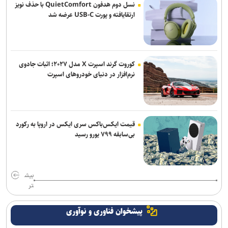
احسان پهلوان به فجر شهیدسپاسی پیوست
نسل دوم هدفون QuietComfort با حذف نویز
ارتقایافته و پورت USB-C عرضه شد
کوروت گرند اسپرت X مدل ۲۰۲۷؛ اثبات جادوی
نرم‌افزار در دنیای خودروهای اسپرت
قیمت ایکس‌باکس سری ایکس در اروپا به رکورد
بی‌سابقه ۷۹۹ یورو رسید
بیش
تر
پیشخوان فناوری و نوآوری