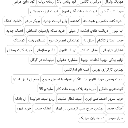
موزیک وایرال
دیزلیران کانتین
کود پتاس بالا
رسانه رپاپ
کود مایع مرغی
خرید نقره آنلاین
قیمت ضایعات آهن امروز
قیمت ترازو دیجیتال
اندیشکده حکمرانی هوشمند
کشنده
پلی لیست جدید
بروکر ترندو
دانلود اهنگ
آپ تیون
دریافت طلای آبشده از میلی
خرید سکه پارسیان اقساطی
آهنگ جدید
خرید استارز تلگرام
هتل یار
نمایندگی تعمیرات دوو
شیرازی رنت
کمپینگ
هدایای تبلیغاتی
غذای شرکتی
تور استانبول
غذای سازمانی
خرید کارت پستال
لوازم یدکی تویوتا قطعات تویوتا
مشاوره حقوقی
تبلیغات در گوگل
بهترین کارگزاری بورس
ثبت نام آمارکتس
سایت رسمی خرید فالوور اینستاگرام همراه با تحویل سریع
یخچال فریزر اسنوا
گاوصندوق خانگی
تاریخچه پلاک بیمه دات کام
ملودی 98
خرید سرور اختصاصی ایران
بلیط قطار مشهد
رزرو بلیط هواپیما
ال بانک
آهنگ جدید
بهترین جراح بینی ترمیمی در تهران
اهنگ جدید
خرید قهوه
اخبار بورس
دانلود وان موزیک