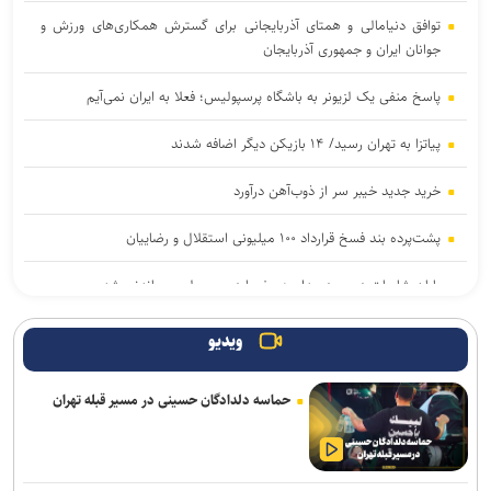
توافق دنیامالی و همتای آذربایجانی برای گسترش همکاری‌های ورزش و
جوانان ایران و جمهوری آذربایجان
پاسخ منفی یک لزیونر به باشگاه پرسپولیس؛ فعلا به ایران نمی‌آیم
پیاتزا به تهران رسید/ ۱۴ بازیکن دیگر اضافه شدند
خرید جدید خیبر سر از ذوب‌آهن درآورد
پشت‌پرده بند فسخ قرارداد ۱۰۰ میلیونی استقلال و رضاییان
پایان شایعات در مورد جدایی؛ بیفوما در پرسپولیس ماندنی شد
موضع جدید نساجی درباره ایری و طاهری
ویدیو
سفر مربی جدید استقلال به ایران
حماسه دلدادگان حسینی در مسیر قبله تهران
استعلام استقلال از فیفا در مورد جذب بازیکن آزاد و پنجره تیم بانوان
واگذاری امتیاز شناورسازی قشم به سازمان منطقه آزاد/ بازگشت اصولی به