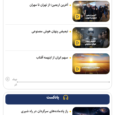
مدیریت فوتبال
آخرین اربعین؛ از تهران تا مهران
رکوردهای جهانی یوسفی و نصیری حفظ شد
تور جهانی تنیس صربستان| ادامه پیروزی‌های یزدانی و جدال با نماینده
روسیه
تبعیض پنهان هوش مصنوعی
گودرزی: برخی از هندی‌ها سن‌شان تقلبی است ولی نباید باز هم به آنها
می‌باختیم/ ۵-۶ چهره خوب به کشتی ایران معرفی کردیم
رئیس فدراسیون بوکس: یک اعزام ما هزینه چهار اعزام رشته‌های دیگر را
سهم ایران از اینهمه آفتاب
دارد/ اعزام فروتن گل‌آرا به ناگویا منتفی شد
امیرحسین زارع؛ از استقلال تا بانک شهر؛ سامانه‌ باز و عدم رسمی شدن
هیچ قراردادی!
بیش
تر
برگزاری مجمع سالیانه فدراسیون بدمینتون
پادکست
سرمربی اوکراینی تیم ملی آب‌های آرام: به شاگردانم ایمان دارم/ توانایی
کسب مدال را در ناگویا داریم
راز پادماده‌های سرگردان در راه شیری