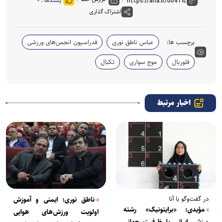
پسندها :
۰
اشتراک گذاری
برچسب ها:
عباس ناطق نوری
فدراسیون انجمن‌های ورزشی
فلوربال
موج سواری
تکبال
اخبار مرتبط
در گفت‌وگو با آنا
ناطق نوری: ایمنی و آموزش
مؤیدی: «برایتونیک» رشته
اولویت ورزش‌های هوایی
ورزشی ایرانی با ظرفیت جهانی