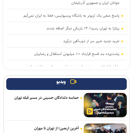
جوانان ایران و جمهوری آذربایجان
پاسخ منفی یک لزیونر به باشگاه پرسپولیس؛ فعلا به ایران نمی‌آیم
پیاتزا به تهران رسید/ ۱۴ بازیکن دیگر اضافه شدند
خرید جدید خیبر سر از ذوب‌آهن درآورد
پشت‌پرده بند فسخ قرارداد ۱۰۰ میلیونی استقلال و رضاییان
پایان شایعات در مورد جدایی؛ بیفوما در پرسپولیس ماندنی شد
موضع جدید نساجی درباره ایری و طاهری
ویدیو
سفر مربی جدید استقلال به ایران
حماسه دلدادگان حسینی در مسیر قبله تهران
استعلام استقلال از فیفا در مورد جذب بازیکن آزاد و پنجره تیم بانوان
واگذاری امتیاز شناورسازی قشم به سازمان منطقه آزاد/ بازگشت اصولی به
مدیریت فوتبال
آخرین اربعین؛ از تهران تا مهران