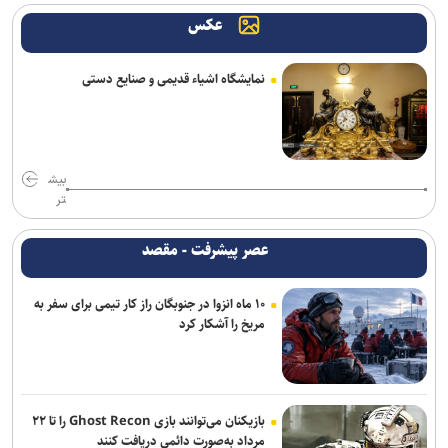
تور جهانی تنیس صربستان| بازماندن یزدانی از صعود به فینال
عکس
تساوی پرسپولیس و آلومینیوم در دیدار دوستانه/ تیم تارتار بالاخره گل
خورد
نمایشگاه اشیاء قدیمی و صنایع دستی
استارت دوباره همه ملی‌پوشان جهانی و بازی‌های آسیایی در کمپ تیم‌های
ملی؛ تذکر وزنی به نایب‌قهرمان جهان
شکاری به پیکان پیوست
بیش
تر
بازگشت خلیفه و گودرزی به تمرینات آلومینیوم
عصر پیشرفت - مقصد
ناکامی نماینده ایران در مسابقات ورزش های خیابانی
۱۰ ماه انزوا در جنوبگان راز کار تیمی برای سفر به
اژدهاکش رسما پرسپولیسی شد
مریخ را آشکار کرد
ادامه خریدهای خطیبی از تیم سابق/ نصیری به فجرسپاسی پیوست
اژدهاکش به پرسپولیس پیوست
بازیکنان می‌توانند بازی Ghost Recon را تا ۲۲
مرداد به‌صورت دائمی دریافت کنند