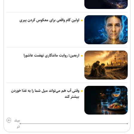
میکائیلی: استقلال برای تکرار قهرمانی در لیگ برتر امسال شرکت می‌کند/
شرایط‌مان بهتر از بقیه است
اولین گام واقعی برای معکوس کردن پیری
زمزمه‌هایی از طرح لالوویچ؛ مشکل «سن واقعی» کشتی‌گیران حل
می‌شود؟
دفاع راست جدید پرسپولیس از لیگ یک آمد
اربعین؛ روایت ماندگاری نهضت عاشورا
پاکدل: تیم ملی هندبال بدون لژیونرها راهی بازی‌های آسیایی ناگویا
می‌شود/ نباید انتظار بیهوده‌ای ایجاد کنیم
اصغرزاده: پوررشید مشکل اسپانسرینگ ملوان را حل کرد/ سعداوی و
مرزبان با تیم تمرین می‌کنند
وقتی آب هم می‌تواند میل شما را به غذا خوردن
بیشتر کند
واکنش باشگاه استقلال خوزستان به درگیری مدیرعامل و اعضای هیات
مدیره
بیش
انتصاب سرپرست جدید فدراسیون ورزش کارگری
تر