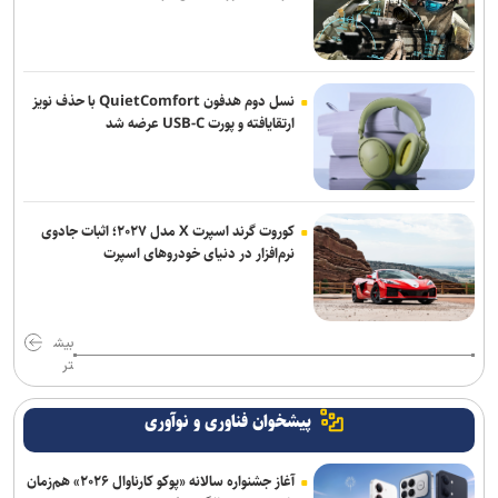
نسل دوم هدفون QuietComfort با حذف نویز
ارتقایافته و پورت USB-C عرضه شد
کوروت گرند اسپرت X مدل ۲۰۲۷؛ اثبات جادوی
نرم‌افزار در دنیای خودروهای اسپرت
بیش
تر
پیشخوان فناوری و نوآوری
آغاز جشنواره سالانه «پوکو کارناوال ۲۰۲۶» هم‌زمان