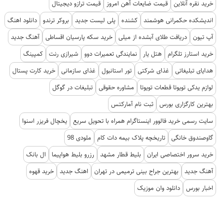
خرید نقره آنلاین
قیمت ضایعات آهن امروز
قیمت ترازو دیجیتال
اندیشکده حکمرانی هوشمند
کشنده
پلی لیست جدید
بروکر ترندو
دانلود اهنگ
آپ تیون
دریافت طلای آبشده از میلی
خرید سکه پارسیان اقساطی
آهنگ جدید
خرید استارز تلگرام
هتل یار
نمایندگی تعمیرات دوو
شیرازی رنت
کمپینگ
هدایای تبلیغاتی
غذای شرکتی
تور استانبول
غذای سازمانی
خرید کارت پستال
لوازم یدکی تویوتا قطعات تویوتا
مشاوره حقوقی
تبلیغات در گوگل
بهترین کارگزاری بورس
ثبت نام آمارکتس
سایت رسمی خرید فالوور اینستاگرام همراه با تحویل سریع
یخچال فریزر اسنوا
گاوصندوق خانگی
تاریخچه پلاک بیمه دات کام
ملودی 98
خرید سرور اختصاصی ایران
بلیط قطار مشهد
رزرو بلیط هواپیما
ال بانک
آهنگ جدید
بهترین جراح بینی ترمیمی در تهران
اهنگ جدید
خرید قهوه
اخبار بورس
دانلود وان موزیک