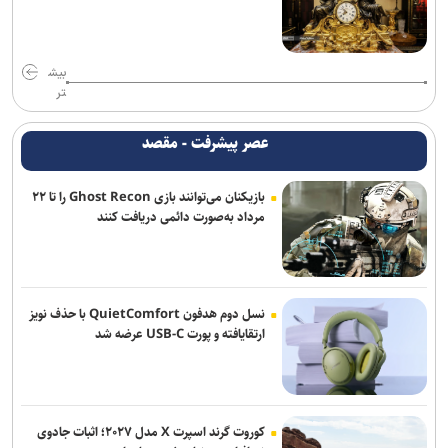
اژدهاکش به پرسپولیس پیوست
بیاتلو: با آریو قرارداد دارم/ حضورم در مس رفسنجان صحت ندارد
بیش
تر
مخالفت زارع با انتقال بازیکنان ملوان به پرسپولیس
عصر پیشرفت - مقصد
دنیامالی: مشتاق دیدار دوستانه ایران و آذربایجان هستیم+فیلم
بازیکنان می‌توانند بازی Ghost Recon را تا ۲۲
احسان پهلوان به فجر شهیدسپاسی پیوست
مرداد به‌صورت دائمی دریافت کنند
صادقی سرمربی ساپیا شد
واکنش باشگاه استقلال خوزستان به درگیری مدیرعامل و اعضای هیات
مدیره
نسل دوم هدفون QuietComfort با حذف نویز
ارتقایافته و پورت USB-C عرضه شد
کوروت گرند اسپرت X مدل ۲۰۲۷؛ اثبات جادوی