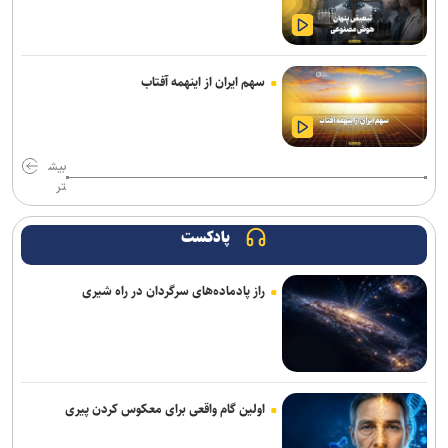
گودرزی: برخی از هندی‌ها سن‌شان تقلبی است ولی نباید باز هم به آنها
می‌باختیم/ ۵-۶ چهره خوب به کشتی ایران معرفی کردیم
رئیس فدراسیون بوکس: یک اعزام ما هزینه چهار اعزام رشته‌های دیگر را
سهم ایران از اینهمه آفتاب
دارد/ اعزام فروتن گل‌آرا به ناگویا منتفی شد
امیرحسین زارع؛ از استقلال تا بانک شهر؛ سامانه‌ باز و عدم رسمی شدن
هیچ قراردادی!
بیش
تر
برگزاری مجمع سالیانه فدراسیون بدمینتون
پادکست
تور جهانی تنیس صربستان| یزدانی با عبور از روسیه به مراکش رسید
راز پادماده‌های سرگردان در راه شیری
سرمربی اوکراینی تیم ملی آب‌های آرام: به شاگردانم ایمان دارم/ توانایی
کسب مدال را در ناگویا داریم
اولین اردوی مشترکی ملی‌پوشان نیراندازی با همتایان چینی
بانک شهر از شرکت در لیگ برتر کشتی انصراف می‌دهد؟
اولین گام واقعی برای معکوس کردن پیری
اعلام زمان بازگشت گرا به تمرینات گروهی پرسپولیس