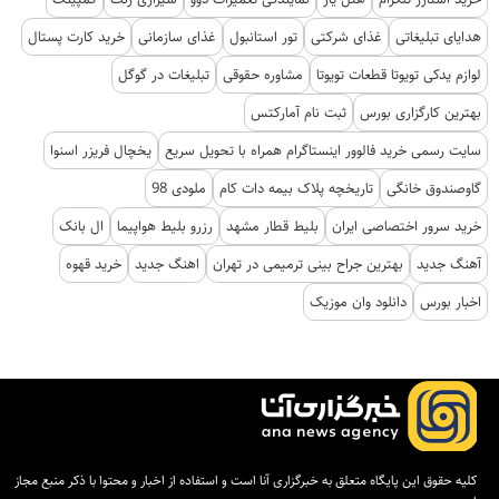
هدایای تبلیغاتی
غذای شرکتی
تور استانبول
غذای سازمانی
خرید کارت پستال
لوازم یدکی تویوتا قطعات تویوتا
مشاوره حقوقی
تبلیغات در گوگل
بهترین کارگزاری بورس
ثبت نام آمارکتس
سایت رسمی خرید فالوور اینستاگرام همراه با تحویل سریع
یخچال فریزر اسنوا
گاوصندوق خانگی
تاریخچه پلاک بیمه دات کام
ملودی 98
خرید سرور اختصاصی ایران
بلیط قطار مشهد
رزرو بلیط هواپیما
ال بانک
آهنگ جدید
بهترین جراح بینی ترمیمی در تهران
اهنگ جدید
خرید قهوه
اخبار بورس
دانلود وان موزیک
کلیه حقوق این پایگاه متعلق به خبرگزاری آنا است و استفاده از اخبار و محتوا با ذکر منبع مجاز