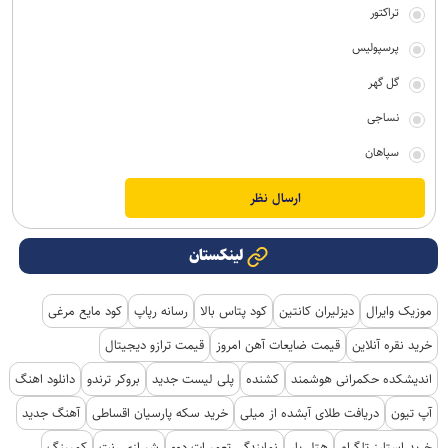
تراکتور
پرسپولیس
گل گهر
نساجی
سپاهان
لینکستان
موزیک وایرال
دیزلیران کانتین
کود پتاس بالا
رسانه رپاپ
کود مایع مرغی
خرید نقره آنلاین
قیمت ضایعات آهن امروز
قیمت ترازو دیجیتال
اندیشکده حکمرانی هوشمند
کشنده
پلی لیست جدید
بروکر ترندو
دانلود اهنگ
آپ تیون
دریافت طلای آبشده از میلی
خرید سکه پارسیان اقساطی
آهنگ جدید
خرید استارز تلگرام
هتل یار
نمایندگی تعمیرات دوو
شیرازی رنت
کمپینگ