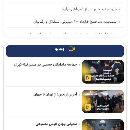
خرید جدید خیبر سر از ذوب‌آهن درآورد
پشت‌پرده بند فسخ قرارداد ۱۰۰ میلیونی استقلال و رضاییان
پایان شایعات در مورد جدایی؛ بیفوما در پرسپولیس ماندنی شد
موضع جدید نساجی درباره ایری و طاهری
ویدیو
سفر مربی جدید استقلال به ایران
حماسه دلدادگان حسینی در مسیر قبله تهران
استعلام استقلال از فیفا در مورد جذب بازیکن آزاد و پنجره تیم بانوان
واگذاری امتیاز شناورسازی قشم به سازمان منطقه آزاد/ بازگشت اصولی به
مدیریت فوتبال
آخرین اربعین؛ از تهران تا مهران
رکوردهای جهانی یوسفی و نصیری حفظ شد
تور جهانی تنیس صربستان| ادامه پیروزی‌های یزدانی و جدال با نماینده
روسیه
تبعیض پنهان هوش مصنوعی