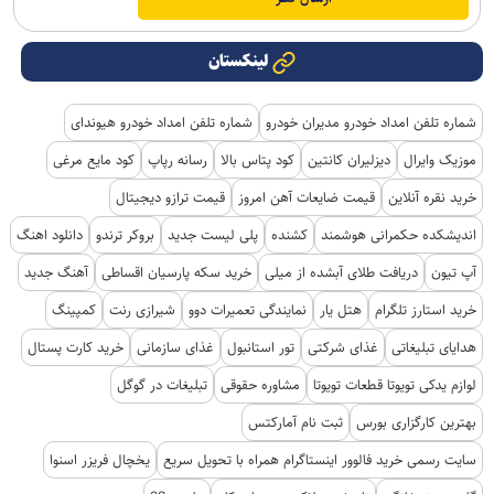
لینکستان
شماره تلفن امداد خودرو مدیران خودرو
شماره تلفن امداد خودرو هیوندای
موزیک وایرال
دیزلیران کانتین
کود پتاس بالا
رسانه رپاپ
کود مایع مرغی
خرید نقره آنلاین
قیمت ضایعات آهن امروز
قیمت ترازو دیجیتال
اندیشکده حکمرانی هوشمند
کشنده
پلی لیست جدید
بروکر ترندو
دانلود اهنگ
آپ تیون
دریافت طلای آبشده از میلی
خرید سکه پارسیان اقساطی
آهنگ جدید
خرید استارز تلگرام
هتل یار
نمایندگی تعمیرات دوو
شیرازی رنت
کمپینگ
هدایای تبلیغاتی
غذای شرکتی
تور استانبول
غذای سازمانی
خرید کارت پستال
لوازم یدکی تویوتا قطعات تویوتا
مشاوره حقوقی
تبلیغات در گوگل
بهترین کارگزاری بورس
ثبت نام آمارکتس
سایت رسمی خرید فالوور اینستاگرام همراه با تحویل سریع
یخچال فریزر اسنوا