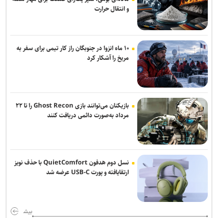
و انتقال حرارت
محبی: مطمئنم امسال سال خوبی برای پیکان می‌شود/ شاگرد الهامی در
هوادار بودم
پاداش ویژه برای مدال‌آوران تیراندازی در ناگویا/ ۳ میلیارد برای طلا
۱۰ ماه انزوا در جنوبگان راز کار تیمی برای سفر به
مریخ را آشکار کرد
نکونام: تراکتور را با چشم باز انتخاب کردم/ قطعاً نمی‌گویم «تیم را من
نبسته‌ام»
بازیکنان می‌توانند بازی Ghost Recon را تا ۲۲
مرداد به‌صورت دائمی دریافت کنند
نسل دوم هدفون QuietComfort با حذف نویز
ارتقایافته و پورت USB-C عرضه شد
بیش