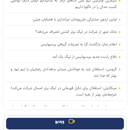
سرمربی اوکراینی تیم ملی آب‌های آرام: به شاگردانم ایمان دارم/ توانایی
کسب مدال را در ناگویا داریم
اولین اردوی مشترکی ملی‌پوشان نیراندازی با همتایان چینی
بانک شهر از شرکت در لیگ برتر کشتی انصراف می‌دهد؟
اعلام زمان بازگشت گرا به تمرینات گروهی پرسپولیس
دفاع راست جدید پرسپولیس از لیگ یک آمد
گروسی: استقلال باید به جوانانش میدان بدهد/دل رضاییان با تیم نبود و
بهتر که جدا شد
میکائیلی: استقلال برای تکرار قهرمانی در لیگ برتر امسال شرکت می‌کند/
شرایط‌مان بهتر از بقیه است
زمزمه‌هایی از طرح لالوویچ؛ مشکل «سن واقعی» کشتی‌گیران حل
می‌شود؟
ویدیو
پاکدل: تیم ملی هندبال بدون لژیونرها راهی بازی‌های آسیایی ناگویا