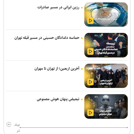
می‌شود/ نباید انتظار بیهوده‌ای ایجاد کنیم
رزین ایرانی در مسیر صادرات
شکاری به پیکان پیوست
اصغرزاده: پوررشید مشکل اسپانسرینگ ملوان را حل کرد/ سعداوی و
مرزبان با تیم تمرین می‌کنند
حماسه دلدادگان حسینی در مسیر قبله تهران
تور جهانی تنیس صربستان| بازماندن یزدانی از صعود به فینال
انتصاب سرپرست جدید فدراسیون ورزش کارگری
آخرین اربعین؛ از تهران تا مهران
تساوی پرسپولیس و آلومینیوم در دیدار دوستانه/ تیم تارتار بالاخره گل
خورد
واکنش باشگاه استقلال خوزستان به درگیری مدیرعامل و اعضای هیات
مدیره
تبعیض پنهان هوش مصنوعی
اژدهاکش رسما پرسپولیسی شد
ادامه خریدهای خطیبی از تیم سابق/ نصیری به فجرسپاسی پیوست
بیش
تر