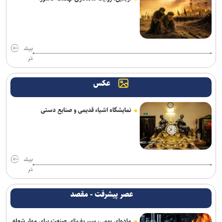
شهربابک کمترین گل خورده لیگ را داشته باشیم
دنیامالی: مشتاق دیدار دوستانه ایران و آذربایجان هستیم+فیلم
بیش
احسان پهلوان به فجر شهیدسپاسی پیوست
تر
صادقی سرمربی ساپیا شد
عکس
دبیر: ابراهیم هادی با کفش کشتی شهید شد/ درد و بلای خبرنگاران وطن
پرست بخورد بر سر شبکه اینترنشنال
نمایشگاه اشیاء قدیمی و صنایع دستی
ملی‌پوشان ساحلی ایران در جمع برترین‌های والیبال آسیا
با وجود ساز‌های مخالف، قلعه نویی سرمربی ایران در جام ملت‌ها است/
جدایی الهویی و چند مربی دیگر از تیم ملی
بیش
تر
برگزاری اولین جلسه نکونام و مدیرعامل تراکتور
عصر پیشرفت - مقصد
مالک ایستا: تا آخر پیگیر پرونده اردلان هستیم/ قمی: هفت سال است که
بازیکن‌سازی نداشته‌ایم
ماده‌ای بومی، سپر پف‌زای صنعت برای مهار شعله