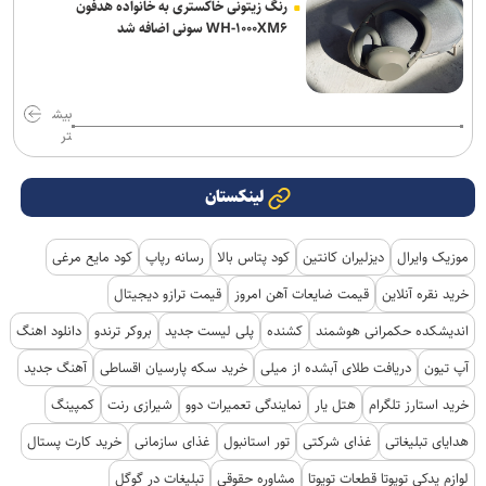
رنگ زیتونی خاکستری به خانواده هدفون
WH-۱۰۰۰XM۶ سونی اضافه شد
بیش
تر
لینکستان
موزیک وایرال
دیزلیران کانتین
کود پتاس بالا
رسانه رپاپ
کود مایع مرغی
خرید نقره آنلاین
قیمت ضایعات آهن امروز
قیمت ترازو دیجیتال
اندیشکده حکمرانی هوشمند
کشنده
پلی لیست جدید
بروکر ترندو
دانلود اهنگ
آپ تیون
دریافت طلای آبشده از میلی
خرید سکه پارسیان اقساطی
آهنگ جدید
خرید استارز تلگرام
هتل یار
نمایندگی تعمیرات دوو
شیرازی رنت
کمپینگ
هدایای تبلیغاتی
غذای شرکتی
تور استانبول
غذای سازمانی
خرید کارت پستال
لوازم یدکی تویوتا قطعات تویوتا
مشاوره حقوقی
تبلیغات در گوگل