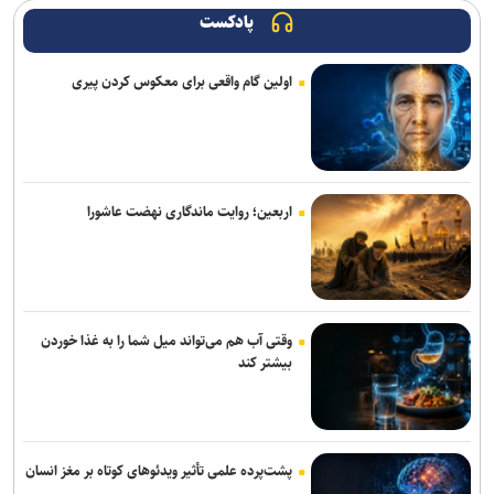
پادکست
پنتاگون با افشای کمبود تسلیحات نشست برگزار می‌کند
اولین گام واقعی برای معکوس کردن پیری
گفت‌وگوی تلفنی وزرای امور خارجه ایران و ایتالیا
یمن: نقشه عربستان برای حمله به صنعاء را در نطفه خفه کردیم
انفجار در حومه دمشق چند کشته و زخمی برجا گذاشت
اربعین؛ روایت ماندگاری نهضت عاشورا
برگزاری مجمع آژانس انرژی اتمی اوایل شهریور در آمریکا
قدردانی از حضور حماسی ملت مبعوث شده در راهپیمایی اربعین
وزارت خارجه یمن: تشدید تنش از سوی عربستان با واکنشی فراگیر روبه‌رو
وقتی آب هم می‌تواند میل شما را به غذا خوردن
می‌شود
بیشتر کند
پیام هشدار مقاومت یمن به ریاض
جلسات صحن علنی مجلس هفته آینده برگزار می‌شود
پشت‌پرده علمی تأثیر ویدئو‌های کوتاه بر مغز انسان
رسانه عبری: از آغاز جنگ غزه دست‌کم ۹ هزار نظامی صهیونیست زخمی