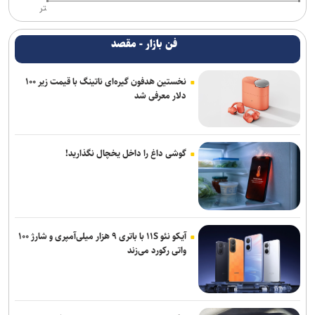
تر
فن بازار - مقصد
نخستین هدفون گیره‌ای ناتینگ با قیمت زیر ۱۰۰
دلار معرفی شد
گوشی داغ را داخل یخچال نگذارید!
آیکو نئو ۱۱S با باتری ۹ هزار میلی‌آمپری و شارژ ۱۰۰
واتی رکورد می‌زند