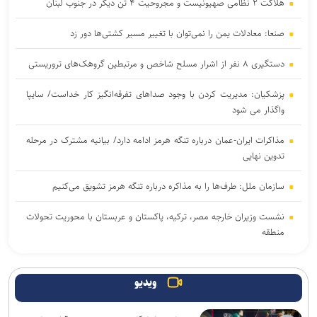
هلاکت ۲ نظامی صهیونیست و مجروحیت ۴ تن دیگر در جنوب لبنان
صنعا: معادلات یمن را نمی‌توان با تغییر مسیر کشتی‌ها دور زد
دستگیری ۸ نفر از اشرار مسلح شاخص و مرتبطین گروهک‌های تروریستی
پزشکیان: مدیریت کردن با وجود صداهای تفرقه‌انگیز کار خداست/ سایپا
واگذار می شود
مذاکرات ایران-عمان درباره تنگه هرمز ادامه دارد/ بیانیه مشترک در مرحله
تدوین نهایی
سازمان ملل: طرف‌ها را به مذاکره درباره تنگه هرمز تشویق می‌کنیم
نشست وزیران خارجه مصر، ترکیه، پاکستان و عربستان با محوریت تحولات
منطقه
انصارالله حمله به یک نفتکش عربستان را تأیید کرد
ویدیو
بازداشت استاد سال دانشگاه مریلند توسط پلیس مهاجرت آمریکا