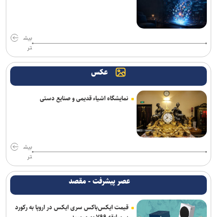
شده‌اند
ترامپ با تهدید افشاگران، بحران مهمات آمریکا را انکار کرد
بیش
تر
بیانیۀ خانواده شهید لاریجانی دربارۀ گمانه‌زنی‌های رسانه‌ای
هلاکت اعضای یک تیم تروریستی در سیستان‌وبلوچستان
عکس
آتلانتیک: دستاوردهای انتخاباتی ترامپ در حال از بین رفتن است
نمایشگاه اشیاء قدیمی و صنایع دستی
حمله یک شهپاد به یک کشتی در نزدیکی باب‌المندب
فایننشال‌تایمز: توافق احتمالی آمریکا و ایران اهداف اولیه ترامپ را محقق
نمی‌کند
بیش
تر
وزارت اطلاعات: ۲۱ مزدور موساد و ۴ شرور مسلح در کرمان بازداشت
شدند
عصر پیشرفت - مقصد
انفجار در سوریه/ پهپادها در آسمان لاذقیه رویت شدند
قیمت ایکس‌باکس سری ایکس در اروپا به رکورد
بی‌سابقه ۷۹۹ یورو رسید