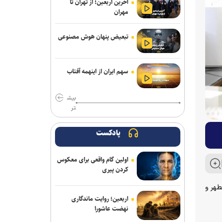
آخرین اربعین؛ از تهران تا
مهران
تبعیض پنهان هوش مصنوعی
سهم ایران از اینهمه آفتاب
بیش
تر
پادکست
اولین گام واقعی برای معکوس
کردن پیری
طهر و
اربعین؛ روایت ماندگاری
نهضت عاشورا