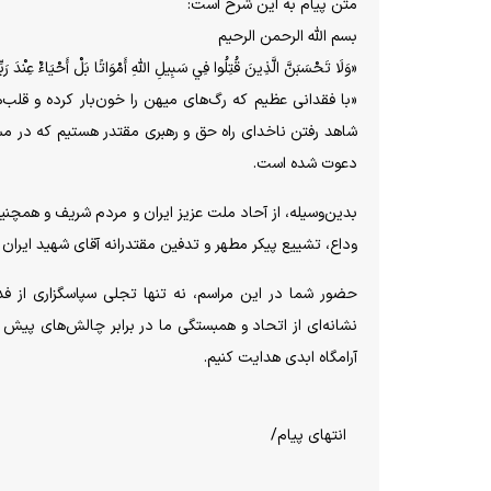
متن پیام به این شرح است:
بسم الله الرحمن الرحیم
«وَلَا تَحْسَبَنَّ الَّذِينَ قُتِلُوا فِي سَبِيلِ اللَّهِ أَمْوَاتًا بَلْ أَحْيَاءٌ عِنْدَ رَبّ
«با فقدانی عظیم که رگ‌های میهن را خون‌بار کرده و قلب‌ها
شاهد رفتن ناخدای راه حق و رهبری مقتدر هستیم که در م
دعوت شده است.
بدین‌وسیله، از آحاد ملت عزیز ایران و مردم شریف و همچن
وداع، تشییع پیکر مطهر و تدفین مقتدرانه آقای شهید ایران
حضور شما در این مراسم، نه تنها تجلی سپاسگزاری از فدا
نشانه‌ای از اتحاد و همبستگی ما در برابر چالش‌های پیش 
آرامگاه ابدی هدایت کنیم.
انتهای پیام/