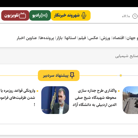
شهروند خبرنگار
رادیو
تلویزیون
۰۷:۱۰
 جهان
اقتصاد
ورزش
عکس
فیلم
استانها
بازار
پرونده‌ها
عناوین اخبار
صنایع شیمیایی
پیشنهاد سردبیر
واگذاری طرح جداره سازی
وارونگی قواعد روزمره یا
محوطه شهیدگاه شیخ صفی
شدن ظرفیت‌های فرامو
الدین اردبیلی به دانشگاه آزاد
!
مشکین شهر