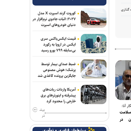
 گذاری
کوروت گرند اسپرت X مدل
۲۰۲۷؛ اثبات جادوی نرم‌افزار در
دنیای خودروهای اسپرت
قیمت ایکس‌باکس سری
ایکس در اروپا به رکورد
بی‌سابقه ۷۹۹ یورو رسید
ضبط صدای بیمار توسط
پزشک؛ هوش مصنوعی
جایگزین پرونده کاغذی شد
آمریکا واردات ربات‌های
پیشرفته و اینورترهای برق
خارجی را محدود کرد
ر آنا:
بیش
سلامت
تر
ان در
پیشخوان فناوری و نوآوری