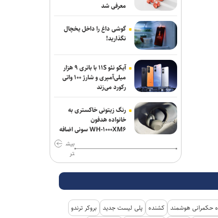
معرفی شد
گوشی داغ را داخل یخچال
نگذارید!
آیکو نئو ۱۱S با باتری ۹ هزار
میلی‌آمپری و شارژ ۱۰۰ واتی
رکورد می‌زند
رنگ زیتونی خاکستری به
خانواده هدفون
WH-۱۰۰۰XM۶ سونی اضافه
شد
بیش
تر
 حکمرانی هوشمند
کشنده
پلی لیست جدید
بروکر ترندو