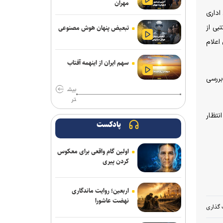
مهران
مهر/ انتخاب واحد دانشجویان از ۲۸
اداری
شهریور آغاز می‌شود
بی از
تبعیض پنهان هوش مصنوعی
امروز؛ آخرین مهلت ثبت‌نام آزمون‌های
اعلام
دانشنامه و گواهینامه تخصصی پزشکی
سهم ایران از اینهمه آفتاب
تربیت در کنار تعلیم؛ ضرورت تقویت
بررسی
جهت‌گیری الهی و فرهنگی در آموزش
بیش
تخصصی دانشگاه‌ها
تر
زمان نام‌نویسی آزمون کارشناسی ارشد
نتظار
پادکست
علوم پزشکی فردا آغاز خواهد شد
نتایج آزمون‌های سمپاد و نمونه دولتی پایه
اولین گام واقعی برای معکوس
هفتم اعلام شد
کردن پیری
جهاد دانشگاهی برای پاسخ به نیاز‌های
کشور نیازمند تحول بنیادین است
اربعین؛ روایت ماندگاری
نهضت عاشورا
 گذاری
آغاز انتخاب واحد ترم تحصیلی جدید
دانشگاه آزاد اسلامی از ۲۴ مرداد