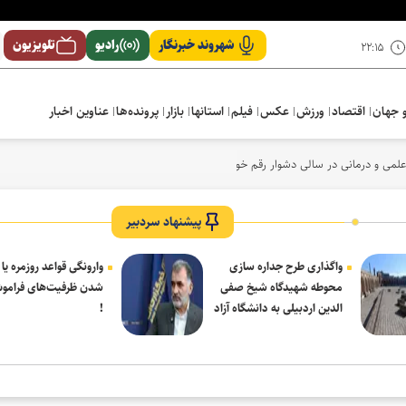
شهروند خبرنگار
رادیو
تلویزیون
۲۲:۱۵
 جهان
اقتصاد
ورزش
عکس
فیلم
استانها
بازار
پرونده‌ها
عناوین اخبار
لمی و درمانی در سالی دشوار رقم خورد
پیشنهاد سردبیر
واگذاری طرح جداره سازی
وارونگی قواعد روزمره یا
محوطه شهیدگاه شیخ صفی
شدن ظرفیت‌های فرامو
الدین اردبیلی به دانشگاه آزاد
!
مشکین شهر