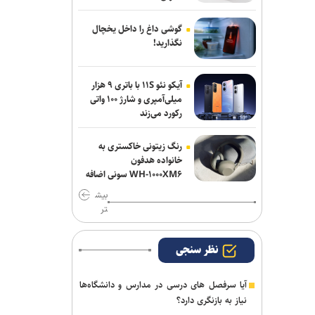
گوشی داغ را داخل یخچال
نگذارید!
آیکو نئو ۱۱S با باتری ۹ هزار
میلی‌آمپری و شارژ ۱۰۰ واتی
رکورد می‌زند
رنگ زیتونی خاکستری به
خانواده هدفون
WH-۱۰۰۰XM۶ سونی اضافه
شد
بیش
تر
نظر سنجی
آیا سرفصل های درسی در مدارس و دانشگاه‌ها
نیاز به بازنگری دارد؟