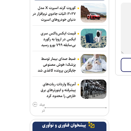
کوروت گرند اسپرت X مدل
۲۰۲۷؛ اثبات جادوی نرم‌افزار در
دنیای خودروهای اسپرت
قیمت ایکس‌باکس سری
ایکس در اروپا به رکورد
بی‌سابقه ۷۹۹ یورو رسید
ضبط صدای بیمار توسط
پزشک؛ هوش مصنوعی
جایگزین پرونده کاغذی شد
آمریکا واردات ربات‌های
پیشرفته و اینورترهای برق
خارجی را محدود کرد
بیش
تر
پیشخوان فناوری و نوآوری