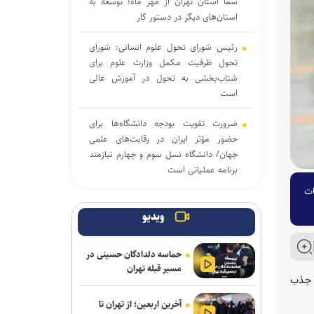
سما استان تهران از مهر ماه؛ توسعه به
استان‌های دیگر در دستور کار
رئیس شورای تحول علوم انسانی: شورای
تحول ظرفیت مکمل وزارت علوم برای
شتاب‌بخشی به تحول در آموزش عالی
است
ضرورت تقویت بودجه دانشگاه‌ها برای
حضور مؤثر ایران در رقابت‌های علمی
جهان/ دانشگاه نسل سوم و چهارم نیازمند
برنامه عملیاتی است
ات
اربعین ۱۴۰۵؛ از موکب‌های عشق تا روضه
علقمه، سفرنامه‌ای به قلم دبیر شورای عالی
ویدیو
انقلاب فرهنگی
حماسه دلدادگان حسینی در
ابلاغ دستور جدید وزارت علوم درباره
مسیر قبله تهران
پذیرش دانشجوی استاد محور
ز جذب
آخرین اربعین؛ از تهران تا
آغاز ترم جدید دانشگاه شهیدبهشتی از اول