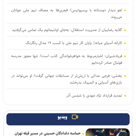
لغو دیدار دوستانه با پرسپولیس/ فجری‌ها به مصاف تیم ملی جوانان
می‌روند
گلایه رضاییان از مدیریت استقلال: به‌جای اولتیماتوم یک تماس می‌گرفتید
کاراته آسیای میانه| پایان کار تیم ملی با کسب ۱۹ مدال رنگارنگ
فریادشیران: اخبارمربوط به خواهرخواندگی کذب است/ تنها مجوز مدرسه
فوتبال صادر کرده‌ایم
بخشی: فرجی مدالی با ارزش‌تر از مسابقات جهانی گرفت/ او می‌تواند در
بازی‌های آسیایی و المپیک بدرخشد
تمدید قرارداد نژاد مهدی با شمس آذر
انتصاب دبیر جدید فدراسیون کشتی
ویدیو
تقوی: دیر شروع کردیم و مجبوریم تیم را مرحله به مرحله آماده کنیم/ برای
تکمیل تیم به ۲، ۳ بازیکن دیگر نیاز داریم
حماسه دلدادگان حسینی در مسیر قبله تهران