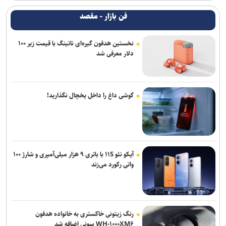
فن بازار - مقصد
نخستین هدفون گیره‌ای ناتینگ با قیمت زیر ۱۰۰
دلار معرفی شد
گوشی داغ را داخل یخچال نگذارید!
آیکو نئو ۱۱S با باتری ۹ هزار میلی‌آمپری و شارژ ۱۰۰
واتی رکورد می‌زند
رنگ زیتونی خاکستری به خانواده هدفون
WH-۱۰۰۰XM۶ سونی اضافه شد