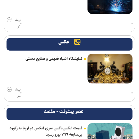
تکواندو هانمادانگ ۲۰۲۶| پایان کار نمایندگان ایران با کسب ۲۶ مدال
بیش
رسمی؛ عالیشاه به گل‌گهر پیوست
تر
ربیعی سرمربی شاهین بندرعامری شد
عکس
اعلام اسامی نامزدهای تایید صلاحیت شده ریاست فدراسیون بدنسازی و
پرورش اندام/ حضور عضو هیات مدیره پرسپولیس
نمایشگاه اشیاء قدیمی و صنایع دستی
کلباسی به چادرملو پیوست
عالیشاه در یک قدمی گل‌گهر
بیش
باقری قراردادش را با پیکان تمدید کرد
تر
روزنامه‌های ورزشی چهارشنبه ۱۴ مرداد ۱۴۰۵
عصر پیشرفت - مقصد
روزنامه های ورزشی پنجشنبه ۱۵ مرداد ۱۴۰۵
قیمت ایکس‌باکس سری ایکس در اروپا به رکورد
بی‌سابقه ۷۹۹ یورو رسید
برزگر: همای سعادت روی دوش تارتار نشسته است/ عیار واقعی پرسپولیس