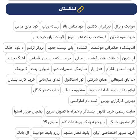
لینکستان
موزیک وایرال
دیزلیران کانتین
کود پتاس بالا
رسانه رپاپ
کود مایع مرغی
خرید نقره آنلاین
قیمت ضایعات آهن امروز
قیمت ترازو دیجیتال
اندیشکده حکمرانی هوشمند
کشنده
پلی لیست جدید
بروکر ترندو
دانلود اهنگ
آپ تیون
دریافت طلای آبشده از میلی
خرید سکه پارسیان اقساطی
آهنگ جدید
خرید استارز تلگرام
هتل یار
نمایندگی تعمیرات دوو
شیرازی رنت
کمپینگ
هدایای تبلیغاتی
غذای شرکتی
تور استانبول
غذای سازمانی
خرید کارت پستال
لوازم یدکی تویوتا قطعات تویوتا
مشاوره حقوقی
تبلیغات در گوگل
بهترین کارگزاری بورس
ثبت نام آمارکتس
سایت رسمی خرید فالوور اینستاگرام همراه با تحویل سریع
یخچال فریزر اسنوا
گاوصندوق خانگی
تاریخچه پلاک بیمه دات کام
ملودی 98
خرید سرور اختصاصی ایران
بلیط قطار مشهد
رزرو بلیط هواپیما
ال بانک