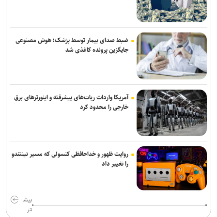
از هفته پنجم به بعد مشخص می‌شود
نعمت‌پور بعد از قبول مسئولیت سپاهان در لیگ برتر فرنگی: اولویت‌مان
در سال اول قهرمانی نیست
ضبط صدای بیمار توسط پزشک؛ هوش مصنوعی
جایگزین پرونده کاغذی شد
آمریکا واردات ربات‌های پیشرفته و اینورترهای برق
خارجی را محدود کرد
روایت ظهور و خداحافظی کنسولی که مسیر نینتندو
را تغییر داد
بیش
تر