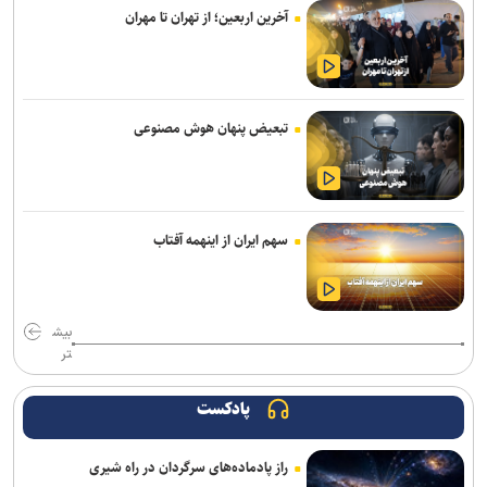
استعلام استقلال از فیفا در مورد جذب بازیکن آزاد و پنجره تیم بانوان
آخرین اربعین؛ از تهران تا مهران
واگذاری امتیاز شناورسازی قشم به سازمان منطقه آزاد/ بازگشت اصولی به
مدیریت فوتبال
رکوردهای جهانی یوسفی و نصیری حفظ شد
تبعیض پنهان هوش مصنوعی
تور جهانی تنیس صربستان| ادامه پیروزی‌های یزدانی و جدال با نماینده
روسیه
گودرزی: برخی از هندی‌ها سن‌شان تقلبی است ولی نباید باز هم به آنها
سهم ایران از اینهمه آفتاب
می‌باختیم/ ۵-۶ چهره خوب به کشتی ایران معرفی کردیم
رئیس فدراسیون بوکس: یک اعزام ما هزینه چهار اعزام رشته‌های دیگر را
دارد/ اعزام فروتن گل‌آرا به ناگویا منتفی شد
بیش
تر
امیرحسین زارع؛ از استقلال تا بانک شهر؛ سامانه‌ باز و عدم رسمی شدن
هیچ قراردادی!
پادکست
تور جهانی تنیس صربستان| یزدانی با عبور از روسیه به مراکش رسید
راز پادماده‌های سرگردان در راه شیری