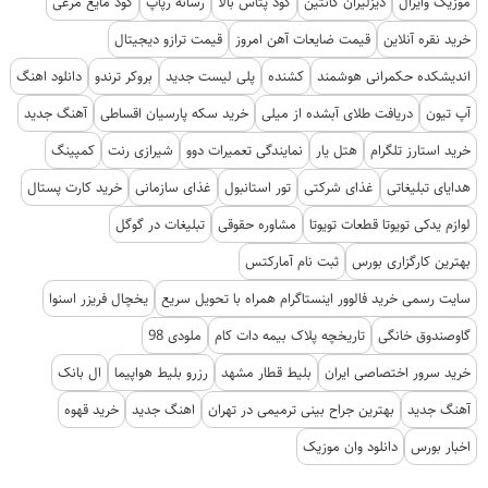
موزیک وایرال
دیزلیران کانتین
کود پتاس بالا
رسانه رپاپ
کود مایع مرغی
خرید نقره آنلاین
قیمت ضایعات آهن امروز
قیمت ترازو دیجیتال
اندیشکده حکمرانی هوشمند
کشنده
پلی لیست جدید
بروکر ترندو
دانلود اهنگ
آپ تیون
دریافت طلای آبشده از میلی
خرید سکه پارسیان اقساطی
آهنگ جدید
خرید استارز تلگرام
هتل یار
نمایندگی تعمیرات دوو
شیرازی رنت
کمپینگ
هدایای تبلیغاتی
غذای شرکتی
تور استانبول
غذای سازمانی
خرید کارت پستال
لوازم یدکی تویوتا قطعات تویوتا
مشاوره حقوقی
تبلیغات در گوگل
بهترین کارگزاری بورس
ثبت نام آمارکتس
سایت رسمی خرید فالوور اینستاگرام همراه با تحویل سریع
یخچال فریزر اسنوا
گاوصندوق خانگی
تاریخچه پلاک بیمه دات کام
ملودی 98
خرید سرور اختصاصی ایران
بلیط قطار مشهد
رزرو بلیط هواپیما
ال بانک
آهنگ جدید
بهترین جراح بینی ترمیمی در تهران
اهنگ جدید
خرید قهوه
اخبار بورس
دانلود وان موزیک