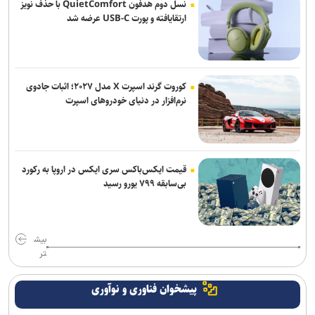
نسل دوم هدفون QuietComfort با حذف نویز
ارتقایافته و پورت USB-C عرضه شد
کوروت گرند اسپرت X مدل ۲۰۲۷؛ اثبات جادوی
نرم‌افزار در دنیای خودروهای اسپرت
قیمت ایکس‌باکس سری ایکس در اروپا به رکورد
بی‌سابقه ۷۹۹ یورو رسید
بیش
تر
پیشخوان فناوری و نوآوری