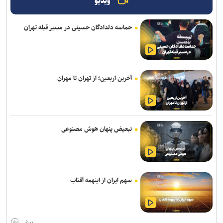
ویدیو
وزیر صمت: خبرنگاران دیده‌بان اقتصادی و روایتگر حقیقت در جنگ
رسانه‌ای هستند
حماسه دلدادگان حسینی در مسیر قبله تهران
با اجرای قاعده «تقدم قبض انبار» بیش از ۳.۵ میلیون تن کالا وارد کشور
شد
رکوردشکنی در اولین روز هفته؛ شاخص بورس در ابتدای معاملات بیش از
آخرین اربعین؛ از تهران تا مهران
۱۲۴ هزار واحد افزایش یافت
نقش راهبردی رسانه‌ها در تثبیت امنیت غذایی/ خبرنگاران، حلقه‌ی پیوند
دانش، تولید و اعتماد در سفره مردم هستند
تبعیض پنهان هوش مصنوعی
تدوین نقشه راه بهره‌وری در بخش صنعت و معدن/ ۱۹ راهبرد کلان برای
گذار به حکمرانی داده‌مبنا و توسعه فناوری
۱۲ میلیون هکتار از زمین‌های کشاورزی سند ندارند / اجرای قانون الزام به
سهم ایران از اینهمه آفتاب
ثبت رسمی معاملات غیرمنقول در ۱۴۳ شهرستان
ترسیم نقشه راه واگذاری اراضی در شهرک‌های صنعتی تهران/ ۳۸ لکه
صنعتی غیرمجاز فاقد حمایت قانونی هستند
بیش