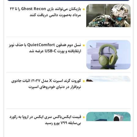
بازیکنان می‌توانند بازی Ghost Recon را تا ۲۲
مرداد به‌صورت دائمی دریافت کنند
نسل دوم هدفون QuietComfort با حذف نویز
ارتقایافته و پورت USB-C عرضه شد
کوروت گرند اسپرت X مدل ۲۰۲۷؛ اثبات جادوی
نرم‌افزار در دنیای خودروهای اسپرت
قیمت ایکس‌باکس سری ایکس در اروپا به رکورد
بی‌سابقه ۷۹۹ یورو رسید