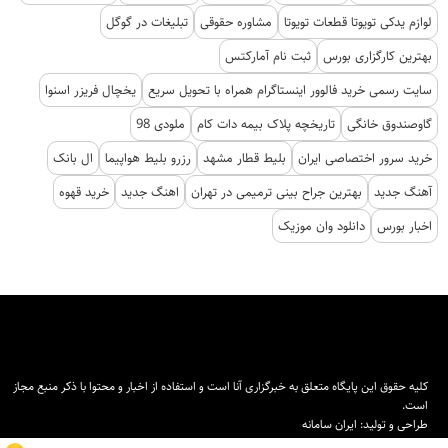
لوازم یدکی تویوتا قطعات تویوتا
مشاوره حقوقی
تبلیغات در گوگل
بهترین کارگزاری بورس
ثبت نام آمارکتس
سایت رسمی خرید فالوور اینستاگرام همراه با تحویل سریع
یخچال فریزر اسنوا
گاوصندوق خانگی
تاریخچه پلاک بیمه دات کام
ملودی 98
خرید سرور اختصاصی ایران
بلیط قطار مشهد
رزرو بلیط هواپیما
ال بانک
آهنگ جدید
بهترین جراح بینی ترمیمی در تهران
اهنگ جدید
خرید قهوه
اخبار بورس
دانلود وان موزیک
کلیه حقوق این پایگاه متعلق به خبرگزاری آنا است و استفاده از اخبار و محتوا با ذکر منبع مجاز
است.
طراحی و تولید:
ایران سامانه