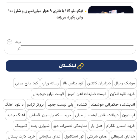
آیکو نئو ۱۱S با باتری ۹ هزار میلی‌آمپری و شارژ ۱۰۰
واتی رکورد می‌زند
بیش
تر
لینکستان
موزیک وایرال
دیزلیران کانتین
کود پتاس بالا
رسانه رپاپ
کود مایع مرغی
خرید نقره آنلاین
قیمت ضایعات آهن امروز
قیمت ترازو دیجیتال
اندیشکده حکمرانی هوشمند
کشنده
پلی لیست جدید
بروکر ترندو
دانلود اهنگ
آپ تیون
دریافت طلای آبشده از میلی
خرید سکه پارسیان اقساطی
آهنگ جدید
خرید استارز تلگرام
هتل یار
نمایندگی تعمیرات دوو
شیرازی رنت
کمپینگ
هدایای تبلیغاتی
غذای شرکتی
تور استانبول
غذای سازمانی
خرید کارت پستال