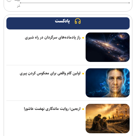
تر
تأکید معاون مهندسی سازمان بنادر بر تسریع در تکمیل پروژه‌های عمرانی
بندر امیرآباد
پادکست
تداوم رگبار و رعدوبرق در ارتفاعات شمال‌غرب و البرز/ وزش باد شدید و
گردوخاک در نقاط مختلف کشور
راز پادماده‌های سرگردان در راه شیری
تردد روان در محور‌های شمالی کشور/ محور بندرعباس–لار مسدود است
وزیر نیرو: مصرف برق از روند خطی به رشد شتابان رسیده است/ ۱۵۰
میلیارد مترمکعب بدهی آبی داریم
اولین گام واقعی برای معکوس کردن پیری
وزیر راه و شهرسازی: رسانه‌ها در صیانت از حقیقت و انسجام ملی نقشی
بی‌بدیل دارند
فروش دور جدید بلیت های زیارتی از ۱۷ مرداد / بلیت برگشت را از مبدأ
سفر تهیه کنید
اربعین؛ روایت ماندگاری نهضت عاشورا
مدنی‌زاده: رسانه‌های مسئول، سرمایه‌ای ارزشمند برای حکمرانی اقتصادی
کارآمد هستند