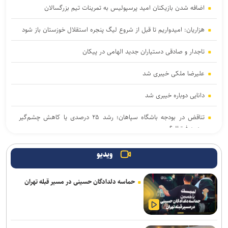
اضافه شدن بازیکنان امید پرسپولیس به تمرینات تیم بزرگسالان
هزاریان: امیدواریم تا قبل از شروع لیگ پنجره استقلال خوزستان باز شود
تاجدار و صادقی دستیاران جدید الهامی در پیکان
علیرضا ملکی خیبری شد
دانایی دوباره خیبری شد
تناقض در بودجه باشگاه سپاهان؛ رشد ۲۵ درصدی یا کاهش چشم‌گیر
بودجه فوتبال؟
فلاح به صنعت نفت پیوست
ویدیو
مدیرعامل پرسپولیس سفیر افتخاری چوگان شد
حماسه دلدادگان حسینی در مسیر قبله تهران
مدال طلای زارعی در بلاروس/ دومین رکوردشکنی دونده ایران در آستانه
بازی‌های آسیایی
باختر: انتقال قرضی بازیکن بدون ثبت قرارداد تخلف است/ استقلال با