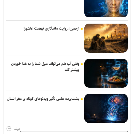
ورزش دو کشور به امضا خواهد رسید
تهیدست به صنعت نفت پیوست
اقدام قابل توجه اسلامی در مورد طلبش از ذوب آهن و نگاه ویژه به تیم
اربعین؛ روایت ماندگاری نهضت عاشورا
های پایه
برزگر: همای سعادت روی دوش تارتار نشسته است/ عیار واقعی پرسپولیس
از هفته پنجم به بعد مشخص می‌شود
وقتی آب هم می‌تواند میل شما را به غذا خوردن
دوری ۴ هفته ای مهران احمدی از تمرین و بازی های استقلال
بیشتر کند
کامیانی: درخواست میزبانی لیگ قهرمانان فوتسال را می‌دهیم
وزیر ورزش وارد آذربایجان شد
پشت‌پرده علمی تأثیر ویدئو‌های کوتاه بر مغز انسان
پرچم رقیب بالا رفت و اتفاقی نیفتاد؛ حضور در قهرمانی کشتی جهان با
بادیگارد!
آذربایجان؛ میزبانی که در ۳۰ وزن حتی یک بار هم پرچمش بالا نرفت!
بیش