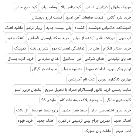
موزیک وایرال
دیزلیران کانتین
کود پتاس بالا
رسانه رپاپ
کود مایع مرغی
خرید نقره آنلاین
قیمت ضایعات آهن امروز
قیمت ترازو دیجیتال
اندیشکده حکمرانی هوشمند
کشنده
پلی لیست جدید
بروکر ترندو
دانلود اهنگ
آپ تیون
دریافت طلای آبشده از میلی
خرید سکه پارسیان اقساطی
آهنگ جدید
خرید استارز تلگرام
هتل یار
نمایندگی تعمیرات دوو
شیرازی رنت
کمپینگ
هدایای تبلیغاتی
غذای شرکتی
تور استانبول
غذای سازمانی
خرید کارت پستال
لوازم یدکی تویوتا قطعات تویوتا
مشاوره حقوقی
تبلیغات در گوگل
بهترین کارگزاری بورس
ثبت نام آمارکتس
سایت رسمی خرید فالوور اینستاگرام همراه با تحویل سریع
یخچال فریزر اسنوا
گاوصندوق خانگی
تاریخچه پلاک بیمه دات کام
ملودی 98
خرید سرور اختصاصی ایران
بلیط قطار مشهد
رزرو بلیط هواپیما
ال بانک
آهنگ جدید
بهترین جراح بینی ترمیمی در تهران
اهنگ جدید
خرید قهوه
اخبار بورس
دانلود وان موزیک