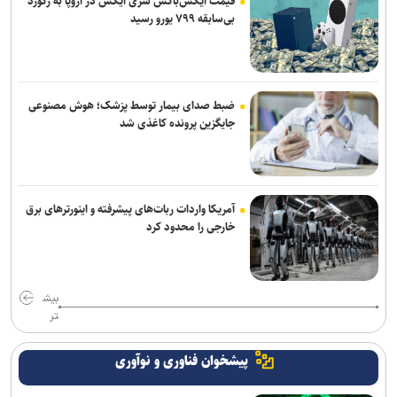
قیمت ایکس‌باکس سری ایکس در اروپا به رکورد
بی‌سابقه ۷۹۹ یورو رسید
ضبط صدای بیمار توسط پزشک؛ هوش مصنوعی
جایگزین پرونده کاغذی شد
آمریکا واردات ربات‌های پیشرفته و اینورترهای برق
خارجی را محدود کرد
بیش
تر
پیشخوان فناوری و نوآوری