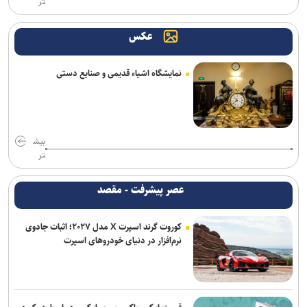
تر
مدافع جوان آلومینیوم نزدیک به سپاهان
عکس
ادامه مذاکرات پیکان و شکاری
توافق دنیامالی و همتای آذربایجانی برای گسترش همکاری‌های ورزش و
نمایشگاه اشیاء قدیمی و صنایع دستی
جوانان ایران و جمهوری آذربایجان
فولاد خوزستان در حال بررسی شرایط رضاییان برای بازگشت به اهواز
سفر مربی جدید استقلال به ایران
بیش
تر
پشت‌پرده بند فسخ قرارداد ۱۰۰ میلیونی استقلال و رضاییان
عصر پیشرفت - مقصد
پایان شایعات در مورد جدایی؛ بیفوما در پرسپولیس ماندنی شد
کوروت گرند اسپرت X مدل ۲۰۲۷؛ اثبات جادوی
موضع جدید نساجی درباره ایری و طاهری
نرم‌افزار در دنیای خودروهای اسپرت
پاسخ منفی یک لزیونر به باشگاه پرسپولیس؛ فعلا به ایران نمی‌آیم
استعلام استقلال از فیفا در مورد جذب بازیکن آزاد و پنجره تیم بانوان