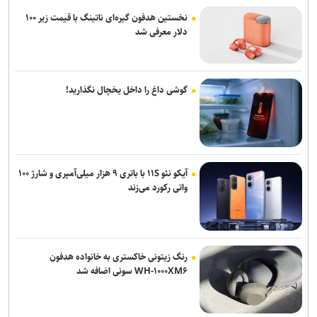
نخستین هدفون گیره‌ای ناتینگ با قیمت زیر ۱۰۰
دلار معرفی شد
گوشی داغ را داخل یخچال نگذارید!
آیکو نئو ۱۱S با باتری ۹ هزار میلی‌آمپری و شارژ ۱۰۰
واتی رکورد می‌زند
رنگ زیتونی خاکستری به خانواده هدفون
WH-۱۰۰۰XM۶ سونی اضافه شد