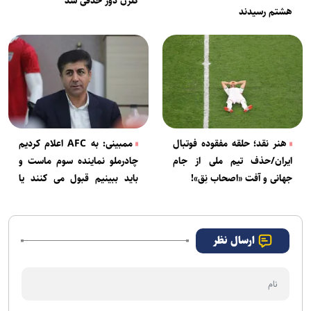
گلزن دور حذفی شد
هشتم رسیدند
هنر نقد؛ حلقه مفقوده فوتبال
ممبینی: به AFC اعلام کردیم
ایران/حذف تیم ملی از جام
چادرملو نماینده سوم ماست و
جهانی و آفت «اصحاب نِق»!
باید ببینیم قبول می کنند یا
نه!/ حضور ما در مکزیک برای
تیم ملی مفید بود!+فیلم
ارسال نظر