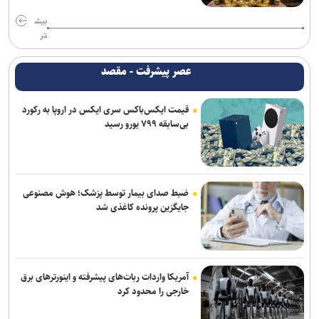
بیش
تر
عصر پیشرفت - مقصد
قیمت ایکس‌باکس سری ایکس در اروپا به رکورد
بی‌سابقه ۷۹۹ یورو رسید
ضبط صدای بیمار توسط پزشک؛ هوش مصنوعی
جایگزین پرونده کاغذی شد
آمریکا واردات ربات‌های پیشرفته و اینورترهای برق
خارجی را محدود کرد