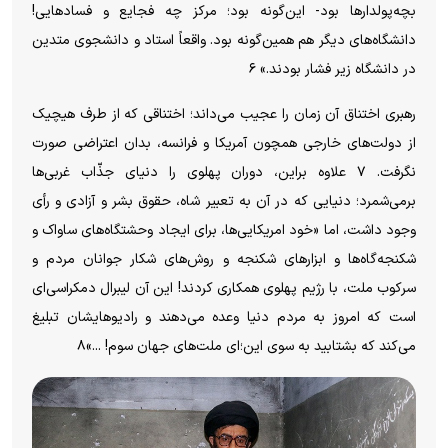
بچه‌پولدار‌ها بود- این‌گونه بود؛ مرکز چه فجایع و فسادهایی!
دانشگاه‌های دیگر هم همین‌گونه بود. واقعاً استاد و دانشجوی متدین
در دانشگاه زیر فشار بودند.» ۶
رهبری اختناق آن زمان را عجیب می‌داند؛ اختناقی که از طرف هیچیک
از دولت‌های خارجی همچون آمریکا و فرانسه، بدان اعتراضی صورت
نگرفت. ۷ علاوه براین، دوران پهلوی را دنیای جذّاب غربی‌ها
برمی‌شمرد؛ دنیایی که در آن به تعبیر شاه، حقوق بشر و آزادی و رأی
وجود داشت، اما «خود امریکایی‌ها، برای ایجاد وحشتگاه‌های ساواک و
شکنجه‌گاه‌ها و ابزار‌های شکنجه و روش‌های شکار جوانان مردم و
سرکوب ملت، با رژیم پهلوی همکاری کردند! این آن لیبرال دمکراسی‌ای
است که امروز به مردم دنیا وعده می‌دهند و رادیوهایشان تبلیغ
می‌کند که بشتابید به سوی این؛‌ای ملت‌های جهان سوم! ...»۸