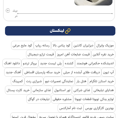
بیش
تر
لینکستان
موزیک وایرال
دیزلیران کانتین
کود پتاس بالا
رسانه رپاپ
کود مایع مرغی
خرید نقره آنلاین
قیمت ضایعات آهن امروز
قیمت ترازو دیجیتال
اندیشکده حکمرانی هوشمند
کشنده
پلی لیست جدید
بروکر ترندو
دانلود اهنگ
آپ تیون
دریافت طلای آبشده از میلی
خرید سکه پارسیان اقساطی
آهنگ جدید
خرید استارز تلگرام
هتل یار
نمایندگی تعمیرات دوو
شیرازی رنت
کمپینگ
هدایای تبلیغاتی
غذای شرکتی
تور استانبول
غذای سازمانی
خرید کارت پستال
لوازم یدکی تویوتا قطعات تویوتا
مشاوره حقوقی
تبلیغات در گوگل
بهترین کارگزاری بورس
ثبت نام آمارکتس
سایت رسمی خرید فالوور اینستاگرام همراه با تحویل سریع
یخچال فریزر اسنوا