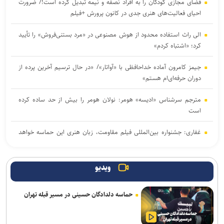
فضای مجازی کودکان را به افراد نصفه و نیمه تبدیل کرده است!/ ضرورت
احیای فعالیت‌های هنری جدی در کانون پرورش +فیلم
الی راث استفاده محدود از هوش مصنوعی در «مرد بستنی‌فروش» را تأیید
کرد؛ «اشتباه کردم»
جیمز کامرون آماده خداحافظی با «آواتار»/ «در حال ترسیم آخرین پرده از
دوران حرفه‌ای‌ام هستم»
مترجم سرشناس «ادیسه» هومر: نولان هومر را بیش از حد ساده کرده
است
غفاری: جشنواره بین‌المللی فیلم مقاومت، زبان هنری این حماسه خواهد
بود
درخشش «مرد آرام» در جشنواره ایماگو ایتالیا
ویدیو
برگزاری دوره «آشنایی با فیلمسازی» در انجمن سینمای جوانان ایران
حماسه دلدادگان حسینی در مسیر قبله تهران
«ادیسه» نولان فروش شعر در بریتانیا را به اوج رساند؛ رشد ۱۳ درصدی
بازار شعر