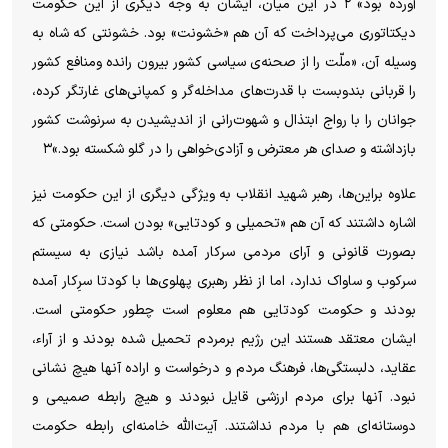
آورده بود» ۲ در این میان، ایشان به وجه دیگری از این حکومت
دیکتاتوری می‌پرداخت که آن هم «خشونت» بود. خشونتی که شاه به
وسیله آن، «ملّت را از صحنه‌ی سیاسی کشور بیرون رانده ومنافع کشور
را قربانی بندوبست با قدرت‌های مداخله‌گر و کمپانی‌های غارتگر کرده،
جوانان را با رواج ابتذال و شهوت‌رانی از اندیشیدن به سرنوشت کشور
بازداشته و صدای هر معترض و آزادی‌خواهی را در گلو شکسته بود.»۳
علاوه براین‌ها، رهبر شهید انقلاب به ویژگی دیگری از این حکومت نیز
اشاره داشتند که آن هم «تحمیلی و کودتایی» بودن است. حکومتی که
بصورت قانونی و آرای مردمی سرکار آمده باشد نیازی به سیستم
سرکوب و ساواک ندارد، اما از نظر رهبری پهلوی‌ها با کودتا سرِکار آمده
بودند و حکومت کودتایی هم معلوم است چطور حکومتی است.
ایشان معتقد هستند این رژیم برمردم تحمیل شده بودند و از آراء،
عقاید، دلبستگی‌ها، فرهنگ مردم و درخواست و اراده آنها هیچ نشانی
نبود. آنها برای مردم ارزشی قایل نبودند و هیچ رابطه صمیمی و
دوستانه‌ای هم با مردم نداشتند. آیت‌الله خامنه‌ای رابطه حکومت