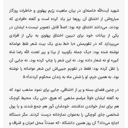
شهید آیت‌الله خامنه‌ای در بیان ماهیت رژیم پهلوی و خاطرات روزگار
مبارزه‌اش از اختناق آن روز‌ها نیز یاد کرده است و گفته «افرادی که
بودند، می‌دانند اختناق چه بود؛ اصلاً قابل تصویر نیست.» ایشان در
یکی از بیانات خود برای تبیین اختناق پهلوی به یکی از افرادی
می‌پردازد که در تقویمش «با خط بدی یک بیت شعر غلطِ عوامانه
نوشته شده بود: «یک جمله بگویید از برنا و پیر لعنت اللَّه رضا شاه
کبیر» او نه شعار داده بود، نه این شعر را چاپ کرده بود، نه جایی آن
را نقل کرده بود؛ فقط در تقویم جیبی‌اش این شعر عوامانه را نوشته
بود. به همین جرم، او را شش ماه به زندان محکوم کردند!» ۵
در چنین فضای بسته و پر از اختناقی، جایی برای نمود مذهب نبود که
به گفته ایشان «اولاً مراسم مذهبی که هیچ، حتی یک محیط کوچک
هم برای نماز خواندن نداشتند. خودشان دُور هم جمع شدند و با پول
شخصی جای کوچکی را به‌عنوان نمازخانه درست کردند. مگر دستگاه
اجازه می‌داد؟ آن روز همین دانشگاه -که عمدتاً محل اعیان و اشراف و