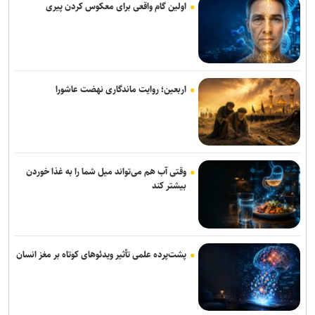
اولین گام واقعی برای معکوس کردن پیری
اربعین امسال جلوه‌ای از وفاداری امت اسلامی به قائد شهید بود
پیام تسلیت وزیر فرهنگ در پی درگذشت نویسنده پیشکسوت مطبوعات
«محمد حقیقی» درگذشت
اربعین؛ روایت ماندگاری نهضت عاشورا
«آبجی‌ها و آقاجان» در تالار حافظ روی صحنه می‌رود
وقتی آب هم می‌تواند میل شما را به غذا خوردن
بیشتر کند
پشت‌پرده علمی تأثیر ویدئو‌های کوتاه بر مغز انسان