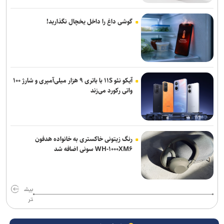
گوشی داغ را داخل یخچال نگذارید!
آیکو نئو ۱۱S با باتری ۹ هزار میلی‌آمپری و شارژ ۱۰۰
واتی رکورد می‌زند
رنگ زیتونی خاکستری به خانواده هدفون
WH-۱۰۰۰XM۶ سونی اضافه شد
بیش
تر