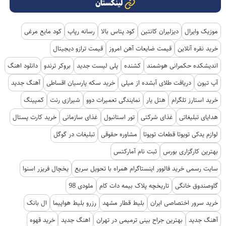
لینکستان
موزیک وایرال
دیزلیران کانتین
کود پتاس بالا
رسانه رپاپ
کود مایع مرغی
خرید نقره آنلاین
قیمت ضایعات آهن امروز
قیمت ترازو دیجیتال
اندیشکده حکمرانی هوشمند
کشنده
پلی لیست جدید
بروکر ترندو
دانلود اهنگ
آپ تیون
دریافت طلای آبشده از میلی
خرید سکه پارسیان اقساطی
آهنگ جدید
خرید استارز تلگرام
هتل یار
نمایندگی تعمیرات دوو
شیرازی رنت
کمپینگ
هدایای تبلیغاتی
غذای شرکتی
تور استانبول
غذای سازمانی
خرید کارت پستال
لوازم یدکی تویوتا قطعات تویوتا
مشاوره حقوقی
تبلیغات در گوگل
بهترین کارگزاری بورس
ثبت نام آمارکتس
سایت رسمی خرید فالوور اینستاگرام همراه با تحویل سریع
یخچال فریزر اسنوا
گاوصندوق خانگی
تاریخچه پلاک بیمه دات کام
ملودی 98
خرید سرور اختصاصی ایران
بلیط قطار مشهد
رزرو بلیط هواپیما
ال بانک
آهنگ جدید
بهترین جراح بینی ترمیمی در تهران
اهنگ جدید
خرید قهوه