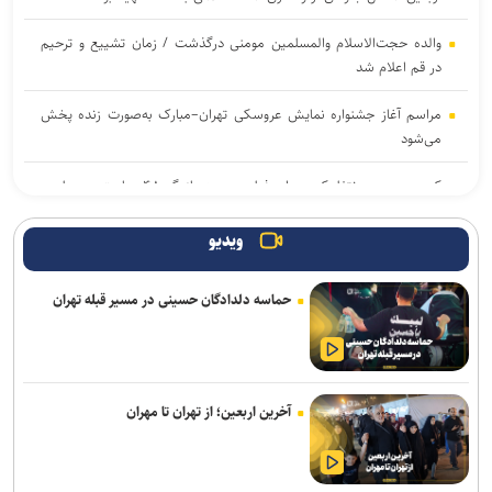
والده حجت‌الاسلام والمسلمین مومنی درگذشت / زمان تشییع و ترحیم
در قم اعلام شد
مراسم آغاز جشنواره نمایش عروسکی تهران–مبارک به‌صورت زنده پخش
می‌شود
کمپین عجیب نتفلیکس برای فیلم جدید؛ بازیگر ۴۸ ساعت در بیلبورد
زندگی می‌کند!
ویدیو
آیین رونمایی از «گاهِ گم‌شدگان» برگزار می‌شود
حماسه دلدادگان حسینی در مسیر قبله تهران
پیام تسلیت معاون وزیر فرهنگ و ارشاد اسلامی در پی درگذشت استاد
ابوالقاسم قاسم‌زاده
از مربیگری در اوکلند ریدرز تا گزارشگری و بازی ویدئویی؛ روایت زندگی
اسطورهای که فوتبال آمریکایی را متحول کرد
آخرین اربعین؛ از تهران تا مهران
انتخاب و انطباق هوشمندانه محصول؛ نخستین گام صادرات موفق صنایع
فرهنگی