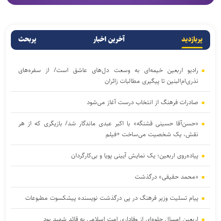
پربازدید
آخرین اخبار
پربحث
رادیو اربعین خیمه‌ای به وسعت دل‌های عاشق است/ از سفره‌های
نذری‌ام‌البنین تا پیگیری مطالبات زائران
صادرات فرهنگ از انتخاب درست آغاز می‌شود
«حسن‌آقا حسینی قشنگه» با اکبر عبدی ماندگار شد/ بازیگری که از هر
نقش، یک شخصیت می‌ساخت +فیلم
پیاده‌روی اربعین؛ یک نمایش آیینی پویا و بی‌کارگردان
«محمد حقیقی» درگذشت
پیام تسلیت وزیر فرهنگ در پی درگذشت نویسنده پیشکسوت مطبوعات
اربعین امسال جلوه‌ای از وفاداری امت اسلامی به قائد شهید بود