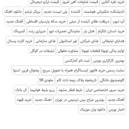
خرید نقره آنلاین
قیمت ضایعات آهن امروز
قیمت ترازو دیجیتال
اندیشکده حکمرانی هوشمند
کشنده
پلی لیست جدید
بروکر ترندو
دانلود اهنگ
آپ تیون
دریافت طلای آبشده از میلی
خرید سکه پارسیان اقساطی
آهنگ جدید
خرید استارز تلگرام
هتل یار
نمایندگی تعمیرات دوو
شیرازی رنت
کمپینگ
هدایای تبلیغاتی
غذای شرکتی
تور استانبول
غذای سازمانی
خرید کارت پستال
لوازم یدکی تویوتا قطعات تویوتا
مشاوره حقوقی
تبلیغات در گوگل
بهترین کارگزاری بورس
ثبت نام آمارکتس
سایت رسمی خرید فالوور اینستاگرام همراه با تحویل سریع
یخچال فریزر اسنوا
گاوصندوق خانگی
تاریخچه پلاک بیمه دات کام
ملودی 98
خرید سرور اختصاصی ایران
بلیط قطار مشهد
رزرو بلیط هواپیما
ال بانک
آهنگ جدید
بهترین جراح بینی ترمیمی در تهران
اهنگ جدید
خرید قهوه
اخبار بورس
دانلود وان موزیک