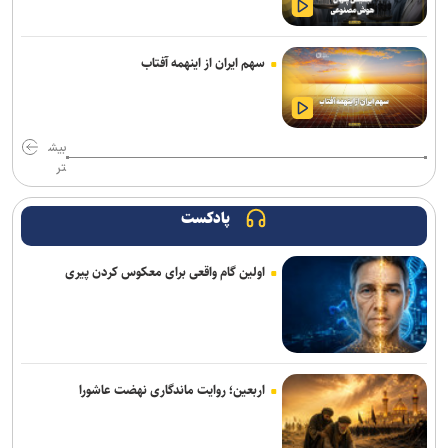
فعالان اربعین از جهان در کربلا گرد هم آمدند/ اهدای تکه فرش حرم
رضوی به فعالان اربعینی جهان
سهم ایران از اینهمه آفتاب
فقیهه سلطانی بازیگر فیلم بهاره رهنما شد
انتشار کتاب انقلاب مشروطه؛ از تولد تا مرگ/ بازخوانی مستند یک تحول
بیش
تاریخی
تر
نفی منطق، راه را برای خرافه و پوچ‌گرایی باز می‌کند
پادکست
«حسن‌آقا حسینی قشنگه» با اکبر عبدی ماندگار شد/ بازیگری که از هر
نقش، یک شخصیت می‌ساخت +فیلم
اولین گام واقعی برای معکوس کردن پیری
صادرات فرهنگ از انتخاب درست آغاز می‌شود
رادیو اربعین خیمه‌ای به وسعت دل‌های عاشق است/ از سفره‌های
نذری‌ام‌البنین تا پیگیری مطالبات زائران
اربعین؛ روایت ماندگاری نهضت عاشورا
«آبجی‌ها و آقاجان» در تالار حافظ روی صحنه می‌رود