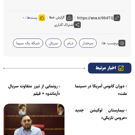
گزارش خطا
پسندها :
۰
اشتراک گذاری
برچسب ها:
سرخدار
درام
سریال
شبکه یک سیما
اخبار مرتبط
دوران کابوس آمریکا در «سینما
رونمایی از تیزر متفاوت سریال
ملت»
«آرماندو» + فیلم
بیمارستان لوکیشن جدید
«عروس تاریکی»