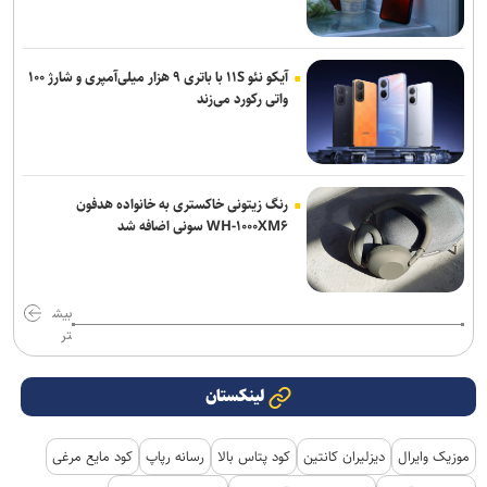
آیکو نئو ۱۱S با باتری ۹ هزار میلی‌آمپری و شارژ ۱۰۰
واتی رکورد می‌زند
رنگ زیتونی خاکستری به خانواده هدفون
WH-۱۰۰۰XM۶ سونی اضافه شد
بیش
تر
لینکستان
موزیک وایرال
دیزلیران کانتین
کود پتاس بالا
رسانه رپاپ
کود مایع مرغی