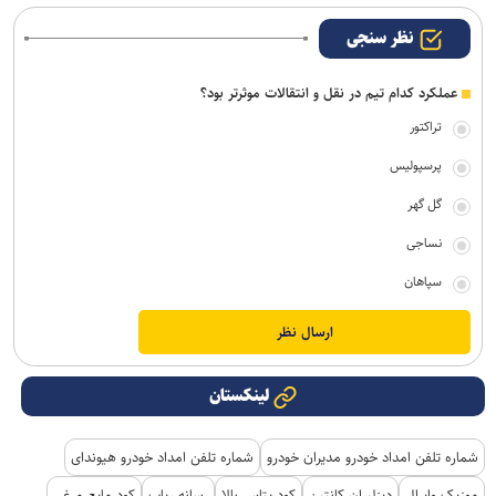
نظر سنجی
عملکرد کدام تیم در نقل و انتقالات موثرتر بود؟
تراکتور
پرسپولیس
گل گهر
نساجی
سپاهان
لینکستان
شماره تلفن امداد خودرو مدیران خودرو
شماره تلفن امداد خودرو هیوندای
موزیک وایرال
دیزلیران کانتین
کود پتاس بالا
رسانه رپاپ
کود مایع مرغی