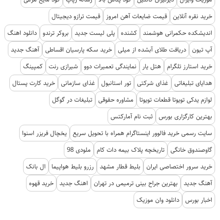
خرید نقره آنلاین
قیمت ضایعات آهن امروز
قیمت ترازو دیجیتال
اندیشکده حکمرانی هوشمند
کشنده
پلی لیست جدید
بروکر ترندو
دانلود اهنگ
آپ تیون
دریافت طلای آبشده از میلی
خرید سکه پارسیان اقساطی
آهنگ جدید
خرید استارز تلگرام
هتل یار
نمایندگی تعمیرات دوو
شیرازی رنت
کمپینگ
هدایای تبلیغاتی
غذای شرکتی
تور استانبول
غذای سازمانی
خرید کارت پستال
لوازم یدکی تویوتا قطعات تویوتا
مشاوره حقوقی
تبلیغات در گوگل
بهترین کارگزاری بورس
ثبت نام آمارکتس
سایت رسمی خرید فالوور اینستاگرام همراه با تحویل سریع
یخچال فریزر اسنوا
گاوصندوق خانگی
تاریخچه پلاک بیمه دات کام
ملودی 98
خرید سرور اختصاصی ایران
بلیط قطار مشهد
رزرو بلیط هواپیما
ال بانک
آهنگ جدید
بهترین جراح بینی ترمیمی در تهران
اهنگ جدید
خرید قهوه
اخبار بورس
دانلود وان موزیک