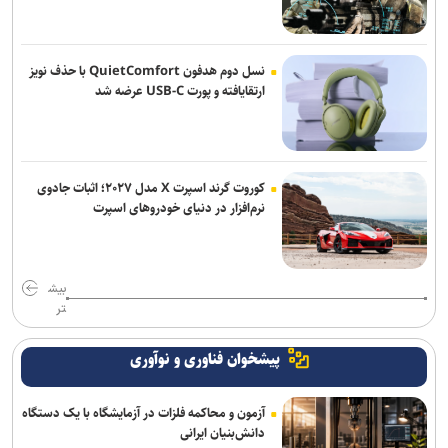
نسل دوم هدفون QuietComfort با حذف نویز
ارتقایافته و پورت USB-C عرضه شد
کوروت گرند اسپرت X مدل ۲۰۲۷؛ اثبات جادوی
نرم‌افزار در دنیای خودروهای اسپرت
بیش
تر
پیشخوان فناوری و نوآوری
آزمون و محاکمه فلزات در آزمایشگاه با یک دستگاه
دانش‌بنیان ایرانی