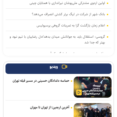
اولین اردوی مشترکی ملی‌پوشان نیراندازی با همتایان چینی
بانک شهر از شرکت در لیگ برتر کشتی انصراف می‌دهد؟
اعلام زمان بازگشت گرا به تمرینات گروهی پرسپولیس
گروسی: استقلال باید به جوانانش میدان بدهد/دل رضاییان با تیم نبود و
بهتر که جدا شد
دفاع راست جدید پرسپولیس از لیگ یک آمد
میکائیلی: استقلال برای تکرار قهرمانی در لیگ برتر امسال شرکت می‌کند/
ویدیو
شرایط‌مان بهتر از بقیه است
حماسه دلدادگان حسینی در مسیر قبله تهران
زمزمه‌هایی از طرح لالوویچ؛ مشکل «سن واقعی» کشتی‌گیران حل
می‌شود؟
پاکدل: تیم ملی هندبال بدون لژیونرها راهی بازی‌های آسیایی ناگویا
می‌شود/ نباید انتظار بیهوده‌ای ایجاد کنیم
آخرین اربعین؛ از تهران تا مهران
اصغرزاده: پوررشید مشکل اسپانسرینگ ملوان را حل کرد/ سعداوی و