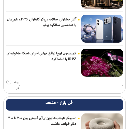
آغاز جشنواره سالانه «پوکو کارناوال ۲۰۲۶» هم‌زمان
با هشتمین سالگرد پوکو
کمیسیون اروپا توافق نهایی اجرای شبکه ماهواره‌ای
IRIS² را امضا کرد
بیش
تر
فن بازار - مقصد
اسپیکر هوشمند اوپن‌ای‌آی قیمتی بین ۳۰۰ تا ۴۰۰
دلار خواهد داشت