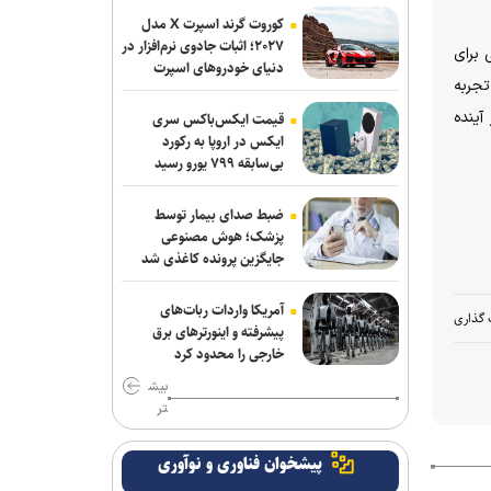
کوروت گرند اسپرت X مدل
اقدام قابل توجه اسلامی در مورد طلبش از
۲۰۲۷؛ اثبات جادوی نرم‌افزار در
 برای
دنیای خودروهای اسپرت
ذوب آهن و نگاه ویژه به تیم های پایه
تجربه
برزگر: همای سعادت روی دوش تارتار
آینده
قیمت ایکس‌باکس سری
نشسته است/ عیار واقعی پرسپولیس از
ایکس در اروپا به رکورد
بی‌سابقه ۷۹۹ یورو رسید
هفته پنجم به بعد مشخص می‌شود
دوری ۴ هفته ای مهران احمدی از تمرین و
ضبط صدای بیمار توسط
بازی های استقلال
پزشک؛ هوش مصنوعی
جایگزین پرونده کاغذی شد
کامیانی: درخواست میزبانی لیگ قهرمانان
فوتسال را می‌دهیم
آمریکا واردات ربات‌های
 گذاری
پیشرفته و اینورترهای برق
وزیر ورزش وارد آذربایجان شد
خارجی را محدود کرد
بیش
مدافع جوان آلومینیوم نزدیک به سپاهان
تر
پرچم رقیب بالا رفت و اتفاقی نیفتاد؛ حضور
پیشخوان فناوری و نوآوری
در قهرمانی کشتی جهان با بادیگارد!