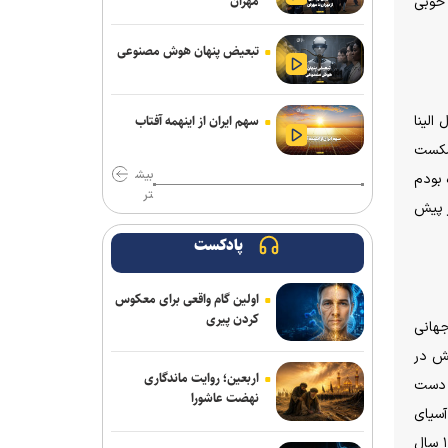
مهران
 خوبی
فلاح به صنعت نفت پیوست
تبعیض پنهان هوش مصنوعی
مدال طلای زارعی در بلاروس/ دومین
رکوردشکنی دونده ایران در آستانه بازی‌های
آسیایی
الینا
سهم ایران از اینهمه آفتاب
 شکست
مدیرعامل پرسپولیس سفیر افتخاری
بیش
چوگان شد
 بودم
تر
عنوان نفر دوم انتخاب شدم. در حالی که از اشتری ۲ بر صفر پیش
باختر: انتقال قرضی بازیکن بدون ثبت
قرارداد تخلف است/ استقلال با مجازاتی
پادکست
مواجه نخواهد شد
اولین گام واقعی برای معکوس
ماجرای پیشنهاد سهراب بختیاری زاده به
کردن پیری
جهانی
سردار آزمون چیست؟/ وعده پوچی که به
سرمربی استقلال داده شد
۱۸ سال سن در این مسابقات حضور می‌یابم. از ۲ سال پیش در
اربعین؛ روایت ماندگاری
ه دست
مس رفسنجان منتظر رأی CAS/ آغاز
نهضت عاشورا
آسیای
تمرینات نارنجی پوشان از هفته آینده
میانه، مسابقات قهرمانی جهان در لندن و همچنین مسابقات جوانان که در تایلند در حال برگزاری است شرکت کنم. میزبانی لندن تقریبا ۱۰۰ سال