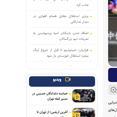
جذب کرد
برتری استقلال مقابل همنام اهوازی در
دیدار تدارکاتی
اضافه شدن بازیکنان امید پرسپولیس به
تمرینات تیم بزرگسالان
هزاریان: امیدواریم تا قبل از شروع لیگ
پنجره استقلال خوزستان باز شود
تاجدار و صادقی دستیاران جدید الهامی در
پیکان
ویدیو
علیرضا ملکی خیبری شد
حماسه دلدادگان حسینی در
دانایی دوباره خیبری شد
مسیر قبله تهران
سیایی
تناقض در بودجه باشگاه سپاهان؛ رشد ۲۵
ن سال‌های
آخرین اربعین؛ از تهران تا
درصدی یا کاهش چشم‌گیر بودجه فوتبال؟