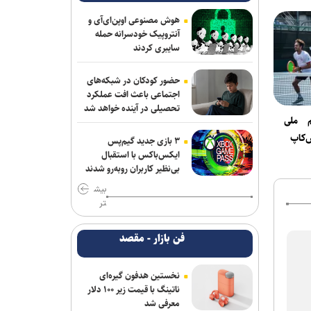
آذربایجان؛ میزبانی که در ۳۰ وزن حتی یک
هوش مصنوعی اوپن‌ای‌آی و
بار هم پرچمش بالا نرفت!
آنتروپیک خودسرانه حمله
سایبری کردند
ادامه مذاکرات پیکان و شکاری
حضور کودکان در شبکه‌های
توافق دنیامالی و همتای آذربایجانی برای
اجتماعی باعث افت عملکرد
گسترش همکاری‌های ورزش و جوانان ایران
تحصیلی در آینده خواهد شد
م ملی
و جمهوری آذربایجان
‌کاپ
۳ بازی جدید گیم‌پس
فولاد خوزستان در حال بررسی شرایط
ایکس‌باکس با استقبال
رضاییان برای بازگشت به اهواز
بی‌نظیر کاربران روبه‌رو شدند
بیش
سفر مربی جدید استقلال به ایران
تر
پشت‌پرده بند فسخ قرارداد ۱۰۰ میلیونی
فن بازار - مقصد
استقلال و رضاییان
موضع جدید نساجی درباره ایری و طاهری
نخستین هدفون گیره‌ای
ناتینگ با قیمت زیر ۱۰۰ دلار
پایان شایعات در مورد جدایی؛ بیفوما در
معرفی شد