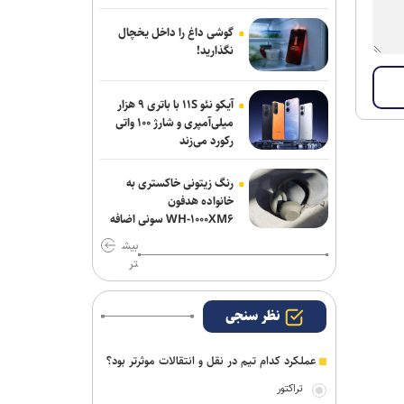
پرسپولیس ماندنی شد
گوشی داغ را داخل یخچال
پاسخ منفی یک لزیونر به باشگاه
نگذارید!
پرسپولیس؛ فعلا به ایران نمی‌آیم
آیکو نئو ۱۱S با باتری ۹ هزار
استعلام استقلال از فیفا در مورد جذب
میلی‌آمپری و شارژ ۱۰۰ واتی
بازیکن آزاد و پنجره تیم بانوان
رکورد می‌زند
رنگ زیتونی خاکستری به
خانواده هدفون
WH-۱۰۰۰XM۶ سونی اضافه
شد
بیش
تر
نظر سنجی
عملکرد کدام تیم در نقل و انتقالات موثرتر بود؟
تراکتور