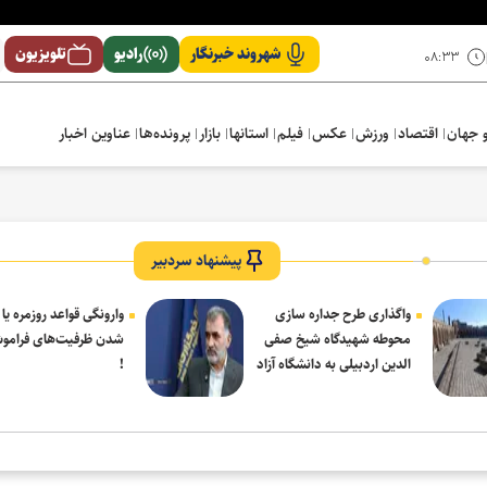
شهروند خبرنگار
رادیو
تلویزیون
۰۸:۳۳
 جهان
اقتصاد
ورزش
عکس
فیلم
استانها
بازار
پرونده‌ها
عناوین اخبار
پیشنهاد سردبیر
واگذاری طرح جداره سازی
وارونگی قواعد روزمره یا
محوطه شهیدگاه شیخ صفی
شدن ظرفیت‌های فرامو
الدین اردبیلی به دانشگاه آزاد
!
مشکین شهر