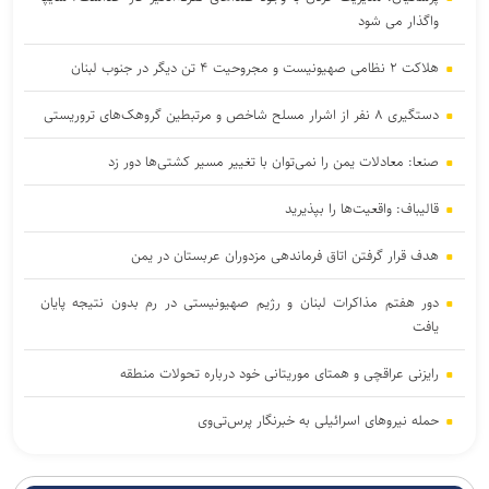
واگذار می شود
هلاکت ۲ نظامی صهیونیست و مجروحیت ۴ تن دیگر در جنوب لبنان
دستگیری ۸ نفر از اشرار مسلح شاخص و مرتبطین گروهک‌های تروریستی
صنعا: معادلات یمن را نمی‌توان با تغییر مسیر کشتی‌ها دور زد
قالیباف: واقعیت‌ها را بپذیرید
هدف قرار گرفتن اتاق‌ فرماندهی مزدوران عربستان در یمن
دور هفتم مذاکرات لبنان و رژیم صهیونیستی در رم بدون نتیجه پایان
یافت
رایزنی عراقچی و همتای موریتانی خود درباره تحولات منطقه
حمله نیروهای اسرائیلی به خبرنگار پرس‌تی‌وی
لزوم تعمیق همکاری‌های علمی و پژوهشی عراق و ایران