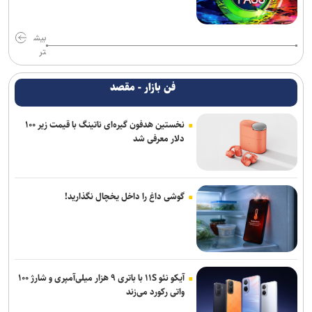
بیش
تر
فن بازار - مقصد
نخستین هدفون گیره‌ای ناتینگ با قیمت زیر ۱۰۰
دلار معرفی شد
گوشی داغ را داخل یخچال نگذارید!
آیکو نئو ۱۱S با باتری ۹ هزار میلی‌آمپری و شارژ ۱۰۰
واتی رکورد می‌زند