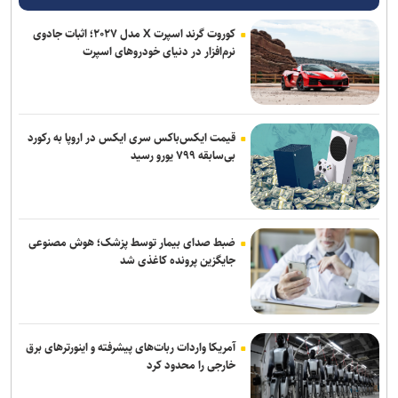
برنی سندرز: ترامپ خطرناک‌ ترین رئیس‌ جمهور تاریخ آمریکا است
کوروت گرند اسپرت X مدل ۲۰۲۷؛ اثبات جادوی
نرم‌افزار در دنیای خودروهای اسپرت
برکناری دو مقام ارشد موساد پس از ناکامی طرح علیه ایران
نشست خبری رئیس‌جمهور فردا برگزار می‌شود
قیمت ایکس‌باکس سری ایکس در اروپا به رکورد
بی‌سابقه ۷۹۹ یورو رسید
ضبط صدای بیمار توسط پزشک؛ هوش مصنوعی
جایگزین پرونده کاغذی شد
آمریکا واردات ربات‌های پیشرفته و اینورترهای برق
خارجی را محدود کرد