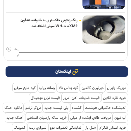
رنگ زیتونی خاکستری به خانواده هدفون
WH-۱۰۰۰XM۶ سونی اضافه شد
بیش
تر
لینکستان
موزیک وایرال
دیزلیران کانتین
کود پتاس بالا
رسانه رپاپ
کود مایع مرغی
خرید نقره آنلاین
قیمت ضایعات آهن امروز
قیمت ترازو دیجیتال
اندیشکده حکمرانی هوشمند
کشنده
پلی لیست جدید
بروکر ترندو
دانلود اهنگ
آپ تیون
دریافت طلای آبشده از میلی
خرید سکه پارسیان اقساطی
آهنگ جدید
خرید استارز تلگرام
هتل یار
نمایندگی تعمیرات دوو
شیرازی رنت
کمپینگ