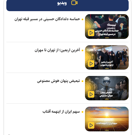
ویدیو
پنتاگون با افشای کمبود تسلیحات نشست برگزار می‌کند
حماسه دلدادگان حسینی در مسیر قبله تهران
انفجار در حومه دمشق چند کشته و زخمی برجا گذاشت
برگزاری مجمع آژانس انرژی اتمی اوایل شهریور در آمریکا
یمن: نقشه عربستان برای حمله به صنعاء را در نطفه خفه کردیم
آخرین اربعین؛ از تهران تا مهران
پیام هشدار مقاومت یمن به ریاض
قدردانی از حضور حماسی ملت مبعوث شده در راهپیمایی اربعین
تبعیض پنهان هوش مصنوعی
ترامپ با تهدید افشاگران، بحران مهمات آمریکا را انکار کرد
رسانه عبری: از آغاز جنگ غزه دست‌کم ۹ هزار نظامی صهیونیست زخمی
شده‌اند
سهم ایران از اینهمه آفتاب
جلسات صحن علنی مجلس هفته آینده برگزار می‌شود
بیانیۀ خانواده شهید لاریجانی دربارۀ گمانه‌زنی‌های رسانه‌ای