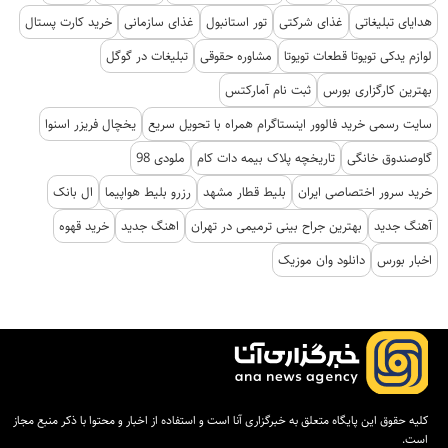
هدایای تبلیغاتی
غذای شرکتی
تور استانبول
غذای سازمانی
خرید کارت پستال
لوازم یدکی تویوتا قطعات تویوتا
مشاوره حقوقی
تبلیغات در گوگل
بهترین کارگزاری بورس
ثبت نام آمارکتس
سایت رسمی خرید فالوور اینستاگرام همراه با تحویل سریع
یخچال فریزر اسنوا
گاوصندوق خانگی
تاریخچه پلاک بیمه دات کام
ملودی 98
خرید سرور اختصاصی ایران
بلیط قطار مشهد
رزرو بلیط هواپیما
ال بانک
آهنگ جدید
بهترین جراح بینی ترمیمی در تهران
اهنگ جدید
خرید قهوه
اخبار بورس
دانلود وان موزیک
کلیه حقوق این پایگاه متعلق به خبرگزاری آنا است و استفاده از اخبار و محتوا با ذکر منبع مجاز
است.