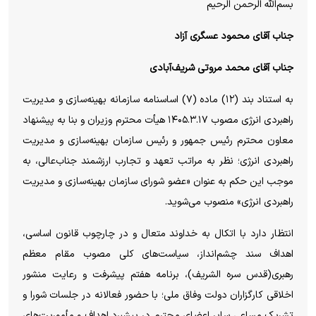
بسم‌الله الرحمن الرحیم
جناب آقای محمود عسگری آزاد
جناب آقای محمد مروتی شریف‌آبادی
به استناد بند (۱۲) ماده (۷) اساسنامه سازمانه بهینه‌سازی و مدیریت
راهبردی انرژی مصوب ۱۴۰۵.۳.۱۷ هیأت محترم وزیران و بنا به پیشنهاد
معاون محترم رئیس جمهور و رئیس سازمان بهینه‌سازی و مدیریت
راهبردی انرژی؛ نظر به مراتب تعهد و تجارب ارزشمند جناب‌عالی، به
موجب این حکم به عنوان «عضو شورای سازمان بهینه‌سازی و مدیریت
راهبردی انرژی» منصوب می‌شوید.
انتظار دارد با اتکال به خداوند متعال و در چارچوب قانون اساسی،
اهداف سند چشم‌انداز، سیاست‌های کلی مصوب مقام معظم
رهبری(قدس سره الشریف)، برنامه هفتم پیشرفت و رعایت منشور
اخلاقی کارگزاران دولت وفاق ملی؛ با حضور فعالانه در جلسات شورا و
تشریک مساعی سایر اعضای محترم در پیشبرد اهداف و مأموریت‌های