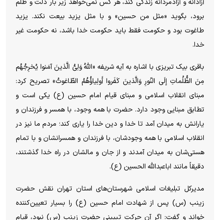
آزادانه و آزادمردانه زندگی کند، هر کس نمی‌خواهد زیر بار ذلت و ظلم
برود، بگوید «مثل من حسین» و با مثل یزید بیعت نکند. یزید
طاغوت بود و حکومت فقط باید حکومت خدا باشد، نه حکومت غیر
خدا.
باقری بیک تبریزی با اشاره به آیه شریفه «اللهُ وَلِیُّ الَّذینَ آمَنوا یُخرِجُهُم
مِنَ الظُّلُماتِ إلَی النّورِ وَالَّذینَ کَفَروا أَولِیاؤُهُمُ الطّاغوتُ» تصریح کرد:
مبنای انقلاب اسلامی و مبنای قیام امام حسین (ع) یکی است و
تطابق مبنایی وجود دارد. حضرت با همه وجود، با همسر و فرزندان و
یارانش به میدان آمد تا خدا و دین خدا را یاری کند؛ مردم ما نیز در
انقلاب اسلامی با همه وجودشان، با فرزندان و همسرانشان و با تمام
هستی‌شان به میدان آمدند و از جان و مالشان در راه خدا گذشتند،
دقیقاً مانند اباعبدالله الحسین (ع).
مدیرکل تبلیغات اسلامی شهرستان‌های استان تهران نقش حضرت
زینب (س) پس از شهادت امام حسین (ع) را بسیار تعیین‌کننده
خواند و گفت: اگر آن حرکت تبیینی حضرت زینب (س) نبود، قیام