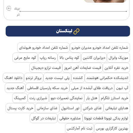
بیش
تر
لینکستان
شماره تلفن امداد خودرو مدیران خودرو
شماره تلفن امداد خودرو هیوندای
موزیک وایرال
دیزلیران کانتین
کود پتاس بالا
رسانه رپاپ
کود مایع مرغی
خرید نقره آنلاین
قیمت ضایعات آهن امروز
قیمت ترازو دیجیتال
اندیشکده حکمرانی هوشمند
کشنده
پلی لیست جدید
بروکر ترندو
دانلود اهنگ
آپ تیون
دریافت طلای آبشده از میلی
خرید سکه پارسیان اقساطی
آهنگ جدید
خرید استارز تلگرام
هتل یار
نمایندگی تعمیرات دوو
شیرازی رنت
کمپینگ
هدایای تبلیغاتی
غذای شرکتی
تور استانبول
غذای سازمانی
خرید کارت پستال
لوازم یدکی تویوتا قطعات تویوتا
مشاوره حقوقی
تبلیغات در گوگل
بهترین کارگزاری بورس
ثبت نام آمارکتس