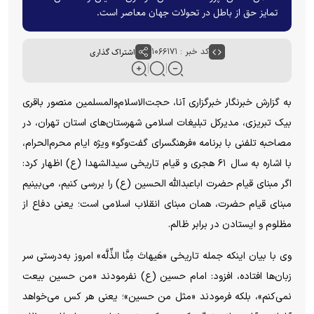
تمایز حق از باطل در تحولات جهان معاصر است.
کد خبر : ۱۰۶۶۱۷۱
اشتراک گذاری
به گزارش خبرنگار خبرگزاری آنا، حجت‌الاسلام‌والمسلمین منصور باقری
بیک تبریزی، مدیرکل تبلیغات اسلامی شهرستان‌های استان تهران، در
مصاحبه تلفنی با برنامه «فرهنگسرای گفت‌و‌گو» ویژه ایام محرم‌الحرام،
با اشاره به سال ۶۱ هجری و قیام تاریخی سیدالشهدا (ع) اظهار کرد:
اگر مبنای قیام حضرت اباعبدالله الحسین (ع) را بررسی کنیم، می‌بینیم
مبنای قیام حضرت، همان مبنای انقلاب اسلامی است؛ یعنی دفاع از
مظلوم و ایستادن در برابر ظالم.
وی با بیان اینکه جمله تاریخی «هَیهاتَ مِنَّا الذِّلَّه» امروز به‌درستی سر
زبان‌ها افتاده، افزود: امام حسین (ع) نفرمودند «من حسین بیعت
نمی‌کنم»، بلکه فرمودند «مثل من حسین»؛ یعنی هر کس می‌خواهد