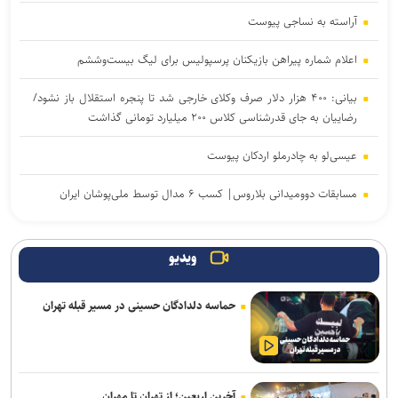
آراسته به نساجی پیوست
اعلام شماره پیراهن بازیکنان پرسپولیس برای لیگ بیست‌وششم
بیانی: ۴۰۰ هزار دلار صرف وکلای خارجی شد تا پنجره استقلال باز نشود/
رضاییان به جای قدرشناسی کلاس ۲۰۰ میلیارد تومانی گذاشت
عیسی‌لو به چادرملو اردکان پیوست
مسابقات دوومیدانی بلاروس| کسب ۶ مدال توسط ملی‌پوشان ایران
تکواندو هانمادانگ ۲۰۲۶| پایان کار نمایندگان ایران با کسب ۲۶ مدال
ویدیو
ربیعی سرمربی شاهین بندرعامری شد
حماسه دلدادگان حسینی در مسیر قبله تهران
رسمی؛ عالیشاه به گل‌گهر پیوست
اعلام اسامی نامزدهای تایید صلاحیت شده ریاست فدراسیون بدنسازی و
پرورش اندام/ حضور عضو هیات مدیره پرسپولیس
آخرین اربعین؛ از تهران تا مهران