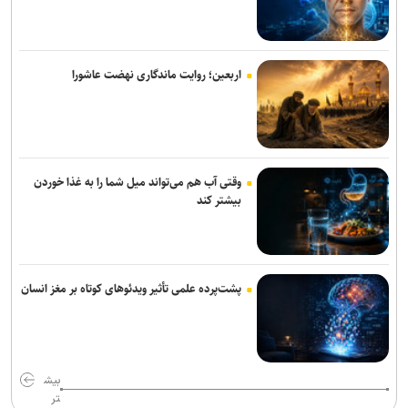
علیرضا ملکی خیبری شد
فلاح به صنعت نفت پیوست
اربعین؛ روایت ماندگاری نهضت عاشورا
تناقض در بودجه باشگاه سپاهان؛ رشد ۲۵ درصدی یا کاهش چشم‌گیر
بودجه فوتبال؟
باختر: انتقال قرضی بازیکن بدون ثبت قرارداد تخلف است/ استقلال با
وقتی آب هم می‌تواند میل شما را به غذا خوردن
مجازاتی مواجه نخواهد شد
بیشتر کند
ماجرای پیشنهاد سهراب بختیاری زاده به سردار آزمون چیست؟/ وعده
پوچی که به سرمربی استقلال داده شد
مدیرعامل پرسپولیس سفیر افتخاری چوگان شد
پشت‌پرده علمی تأثیر ویدئو‌های کوتاه بر مغز انسان
مدال طلای زارعی در بلاروس/ دومین رکوردشکنی دونده ایران در آستانه
بازی‌های آسیایی
بیش
مس رفسنجان منتظر رأی CAS/ آغاز تمرینات نارنجی پوشان از هفته آینده
تر