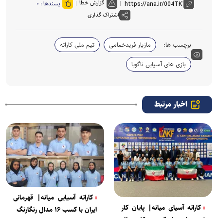
گزارش خطا
پسندها :
۰
اشتراک گذاری
برچسب ها:
مازیار فریدخمامی
تیم ملی کاراته
بازی های آسیایی ناگویا
اخبار مرتبط
کاراته آسیایی میانه| قهرمانی
کاراته آسیای میانه| پایان کار
ایران با کسب ۱۶ مدال رنگارنگ