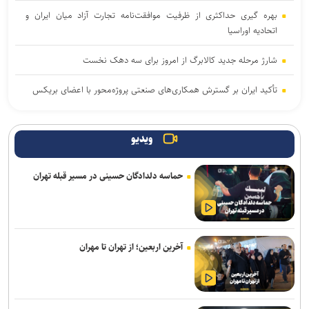
بهره گیری حداکثری از ظرفیت موافقت‌نامه تجارت آزاد میان ایران و
اتحادیه اوراسیا
شارژ مرحله جدید کالابرگ از امروز برای سه دهک نخست
تأکید ایران بر گسترش همکاری‌های صنعتی پروژه‌محور با اعضای بریکس
ایران، شریک راهبردی اتحادیه اقتصادی اوراسیا در مسیر توسعه تجارت و
همگرایی منطقه‌ای
ویدیو
اقتصاد معیشتی و حکمرانی دانشگاهی/ واکاوی چهار ضلع جامعه
حماسه دلدادگان حسینی در مسیر قبله تهران
دانشگاهی در رقابت منطقه‌ای نخبگان
رگبار و رعدوبرق در راه شمال کشور؛ تهران خنک‌تر می‌شود
لغو افزایش تعرفه و تصاعد پلکانی بهای برق مشترکین کشاورزی
آخرین اربعین؛ از تهران تا مهران
افزایش سابقه خدمت الزامی برای بازنشستگی بر اساس قانون برنامه هفتم
از ابتدای اجرای طرح مهتاب ۱۹۴ هزار انشعاب غیر مجاز از شبکه برق