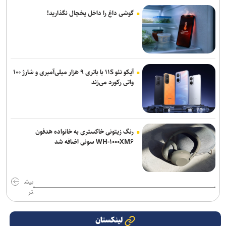
گوشی داغ را داخل یخچال نگذارید!
آیکو نئو ۱۱S با باتری ۹ هزار میلی‌آمپری و شارژ ۱۰۰
واتی رکورد می‌زند
رنگ زیتونی خاکستری به خانواده هدفون
WH-۱۰۰۰XM۶ سونی اضافه شد
بیش
تر
لینکستان