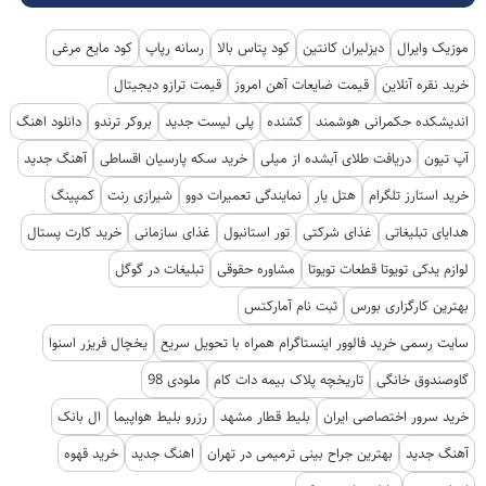
موزیک وایرال
دیزلیران کانتین
کود پتاس بالا
رسانه رپاپ
کود مایع مرغی
خرید نقره آنلاین
قیمت ضایعات آهن امروز
قیمت ترازو دیجیتال
اندیشکده حکمرانی هوشمند
کشنده
پلی لیست جدید
بروکر ترندو
دانلود اهنگ
آپ تیون
دریافت طلای آبشده از میلی
خرید سکه پارسیان اقساطی
آهنگ جدید
خرید استارز تلگرام
هتل یار
نمایندگی تعمیرات دوو
شیرازی رنت
کمپینگ
هدایای تبلیغاتی
غذای شرکتی
تور استانبول
غذای سازمانی
خرید کارت پستال
لوازم یدکی تویوتا قطعات تویوتا
مشاوره حقوقی
تبلیغات در گوگل
بهترین کارگزاری بورس
ثبت نام آمارکتس
سایت رسمی خرید فالوور اینستاگرام همراه با تحویل سریع
یخچال فریزر اسنوا
گاوصندوق خانگی
تاریخچه پلاک بیمه دات کام
ملودی 98
خرید سرور اختصاصی ایران
بلیط قطار مشهد
رزرو بلیط هواپیما
ال بانک
آهنگ جدید
بهترین جراح بینی ترمیمی در تهران
اهنگ جدید
خرید قهوه