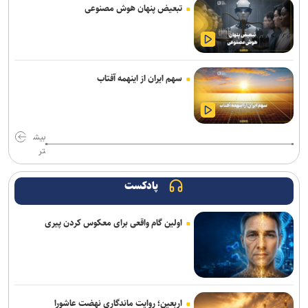
جمع آوری شد
تبعیض پنهان هوش مصنوعی
تردد ۵.۸ میلیون زائر حسینی از مرز‌های اربعینی در سفر‌های رفت و
برگشت به ثبت رسید
سهم ایران از اینهمه آفتاب
بیش
تر
پادکست
اولین گام واقعی برای معکوس کردن پیری
اربعین؛ روایت ماندگاری نهضت عاشورا