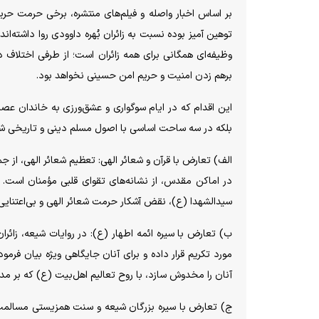
بر اساس اخبار واصله و فیلم‌های منتشره، برخی حرمت حریم
توهین آمیز بوده نسبت به زائران بُهره داوودی روا داشته‌
وظیفه‌ای همگانی برای همه زائران است؛ از طرفی اختلاف د
برهم زدن امنیت و حریم امن حسینی نخواهد بود.
این اقدام که در ایام سوگواری و عشق‌ورزی به خاندان عص
بلکه در سه ساحت اساسی با اصول مسلم دینی و تاریخی شیع
الف) تعارض با قرآن و شعائر الهی: تعظیم شعائر الهی، از
در اماکن مقدس، از نشانه‌های تقوای قلبی مؤمنان است. هر
سیدالشهدا (ع)، نقض آشکار حرمت شعائر الهی و بی‌اعتنایی
ب) تعارض با سیره ائمه اطهار (ع): در روایات شیعه، زائران
مورد تکریم قرار داده و برای آنان جایگاهی ویژه بیان فرمود
آنان را مخدوش سازد، با روح تعالیم اهل‌بیت (ع) که بر مدار
ج) تعارض با سیره بزرگان شیعه و سنت همزیستی مسالمت‌آ