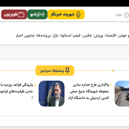
شهروند خبرنگار
رادیو
تلویزیون
۱۱:۵۱
 جهان
اقتصاد
ورزش
عکس
فیلم
استانها
بازار
پرونده‌ها
عناوین اخبار
لمی و درمانی در سالی دشوار رقم خورد
پیشنهاد سردبیر
واگذاری طرح جداره سازی
وارونگی قواعد روزمره یا
محوطه شهیدگاه شیخ صفی
شدن ظرفیت‌های فرامو
الدین اردبیلی به دانشگاه آزاد
!
مشکین شهر