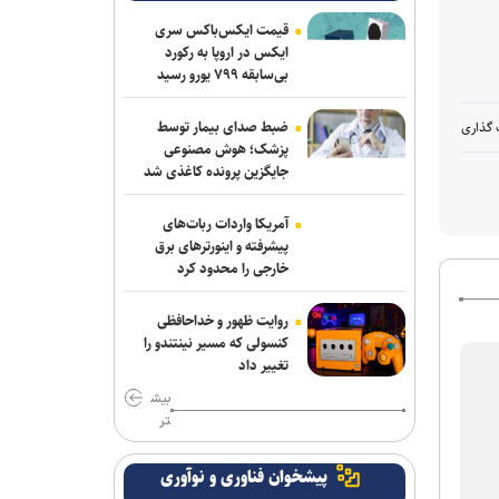
قیمت ایکس‌باکس سری
ایکس در اروپا به رکورد
بی‌سابقه ۷۹۹ یورو رسید
ضبط صدای بیمار توسط
 گذاری
پزشک؛ هوش مصنوعی
جایگزین پرونده کاغذی شد
آمریکا واردات ربات‌های
پیشرفته و اینورترهای برق
خارجی را محدود کرد
روایت ظهور و خداحافظی
کنسولی که مسیر نینتندو را
تغییر داد
بیش
تر
پیشخوان فناوری و نوآوری