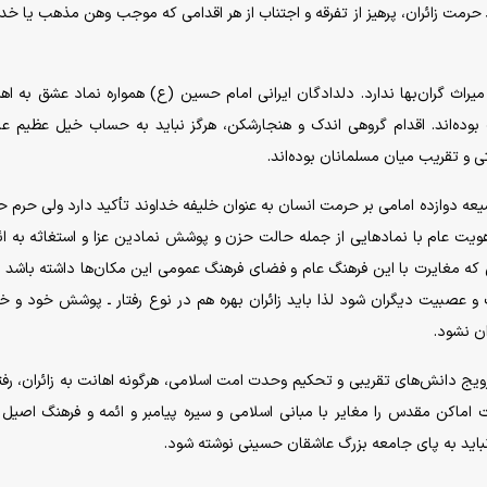
رمت زائران، پرهیز از تفرقه و اجتناب از هر اقدامی که موجب وهن مذهب یا خد
میراث گران‌بها ندارد. دلدادگان ایرانی امام حسین (ع) همواره نماد عشق به اه
 بوده‌اند. اقدام گروهی اندک و هنجارشکن، هرگز نباید به حساب خیل عظیم ع
 و تقریب میان مسلمانان بوده‌اند.
شیعه دوازده امامی بر حرمت انسان به عنوان خلیفه خداوند تأکید دارد ولی حرم 
ویت عام با نماد‌هایی از جمله حالت حزن و پوشش نمادین عزا و استغاثه به ائ
ه مغایرت با این فرهنگ عام و فضای فرهنگ عمومی این مکان‌ها داشته باشد و 
و عصبیت دیگران شود لذا باید زائران بهره هم در نوع رفتار ـ پوشش خود و خ
ن نشود.
یج دانش‌های تقریبی و تحکیم وحدت امت اسلامی، هرگونه اهانت به زائران، رفتا
است اماکن مقدس را مغایر با مبانی اسلامی و سیره پیامبر و ائمه و فرهنگ اصیل
 نباید به پای جامعه بزرگ عاشقان حسینی نوشته شود.