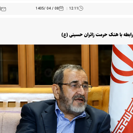
08 / 04 /1405
12:11
 رابطه با هتک حرمت زائران حسینی (ع)