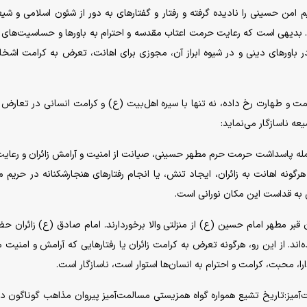
 امن حسینی را نادیده گرفته و رفتار و گفتار‌های به دور از شئون اسلامی و شی
اند. بدیهی است که رعایت حرمت اعتاب مقدسه و احترام به باور‌ها و حساسیت‌های 
ر باور‌های دینی و در شیوه ابراز آن، مجوزی برای اهانت، تعرض به کرامت اشخ
مت و طهارت رخ داده، نه تنها با سیره اهل‌بیت (ع) و کرامت انسانی در تعارض
ه ناسازگار می‌نماید:
 جمله پاسداشت حرمت حرم مطهر حسینی، صیانت از امنیت و آرامش زائران و رعای
گونه اهانت به زائران، ایجاد تنش، یا انجام رفتار‌های هنجارشکنانه در حریم
 به قداست این مکان نورانی است.
 قبر مطهر امام حسین (ع) از منزلتی والا برخوردارند. امام صادق (ع) زائران حض
ه‌اند. از این رو، هرگونه تعرض به کرامت زائران یا رفتار‌هایی که آرامش و امنیت 
ا، محبت، کرامت و احترام به انسان‌ها استوار است، ناسازگار است.
میز:تاریخ تشیع همواره گواه همزیستی مسالمت‌آمیز پیروان مذاهب گوناگون در