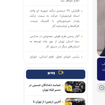
اعلام خواهد شد
افزایش ۳۸ درصدی درآمد شهریه ای واحد
استاد فرشچیان/ حرکت به سمت درآمد
پایدار غیرشهریه‌ای با کلینیک مرمت،
کارگاه‌ها و شناسنامه آثار
آغاز رسمی طرح هوش مصنوعی در مدارس
سما استان تهران از مهر ماه؛ توسعه به
استان‌های دیگر در دستور کار
رئیس شورای تحول علوم انسانی: شورای
تحول ظرفیت مکمل وزارت علوم برای
اب
شتاب‌بخشی به تحول در آموزش عالی
ن،
است
ویدیو
راهکارهای علمی مقابله با اضطراب در
حماسه دلدادگان حسینی در
شرایط جنگی از زبان استاد تمام رشته
مسیر قبله تهران
روانشناسی بالینی
آخرین اربعین؛ از تهران تا
کشورهای نوظهور در کمین صندلی‌های