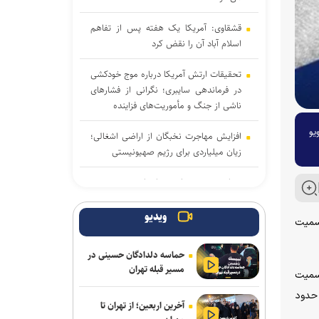
قشقاوی: آمریکا یک هفته پس از تفاهم
اسلام آباد آن را نقض کرد
تحقیقات ارتش آمریکا درباره موج خودکشی
در فرماندهی سایبری؛ نگرانی از فشار‌های
ناشی از جنگ و مأموریت‌های فزاینده
یو
افزایش مهاجرت نخبگان از اراضی اشغالی؛
زیان میلیاردی برای رژیم صهیونیستی
تصاویر جدید از پهپاد‌های منهدم‌شده
آمریکا توسط سپاه
ویدیو
رسمیت
شکایت متقابل همسر نتانیاهو از کارمند
سابق اقامتگاه نخست‌وزیری اسرائیل
حماسه دلدادگان حسینی در
مسیر قبله تهران
رسمیت
پاکستان: خواهان جنگ با افغانستان
نیستیم؛ طالبان باید حمایت از تروریسم را
 حدود
آخرین اربعین؛ از تهران تا
متوقف کند