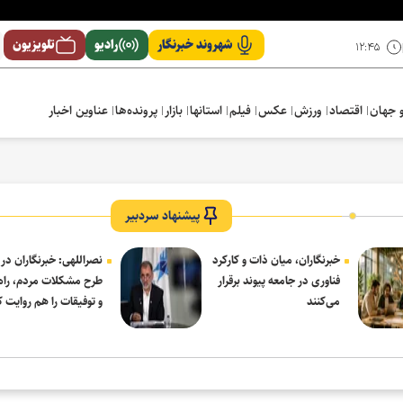
شهروند خبرنگار
رادیو
تلویزیون
۱۲:۴۵
 جهان
اقتصاد
ورزش
عکس
فیلم
استانها
بازار
پرونده‌ها
عناوین اخبار
پیشنهاد سردبیر
خبرنگاران، میان ذات و کارکرد
نصراللهی: خبرنگاران در 
فناوری در جامعه پیوند برقرار
طرح مشکلات مردم، راه‌
می‌کنند
و توفیقات را هم روایت ک