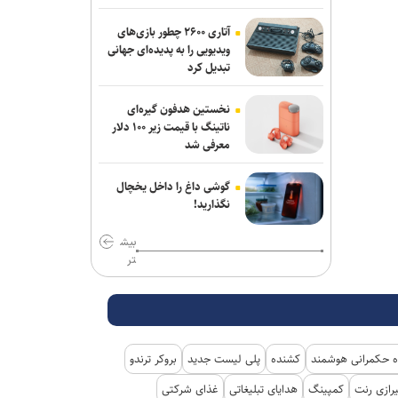
سوریه
آتاری ۲۶۰۰ چطور بازی‌های
ویدیویی را به پدیده‌ای جهانی
دریادار سیاری: امروز هر خبر دقیق، تیری بر
تبدیل کرد
قلب امپراطوری دروغ است
هشدار درباره کاهش شدید ذخایر
نخستین هدفون گیره‌ای
ناتینگ با قیمت زیر ۱۰۰ دلار
موشک‌های پاتریوت آمریکا و کشور‌های
معرفی شد
خلیج فارس
سناتور آمریکایی: جنگ غیرقانونی ترامپ
گوشی داغ را داخل یخچال
نگذارید!
علیه ایران باید فوراً متوقف شود
نیوزویک: مقام‌های صهیونیست نگران
بیش
تر
آینده رابطه راهبردی با آمریکا هستند
مدیر فرودگاه صنعاء: محاصره عربستان ۲۴
میلیون مسافر را محروم کرد
 حکمرانی هوشمند
کشنده
پلی لیست جدید
بروکر ترندو
رازی رنت
کمپینگ
هدایای تبلیغاتی
غذای شرکتی