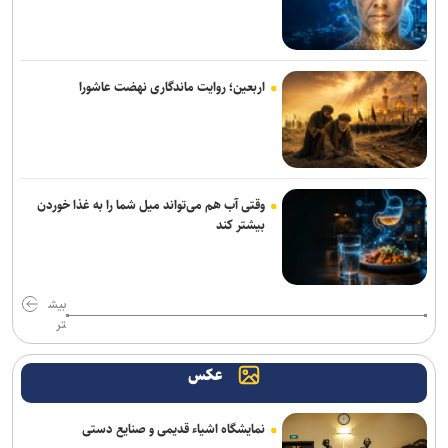
همتی: رسانه‌ها، رکن اعتمادآفرین در نظام اقتصادی کشور
وزیر نفت: رسانه‌ها جلوه‌های ایثار کارکنان صنعت نفت را منعکس کردند
اربعین؛ روایت ماندگاری نهضت عاشورا
تغییر ریل معدن‌کاری با هوش مصنوعی/ درمان شکاف ۱۵ ساله
تکنولوژیک در معادن ایران
سامانه جامع پایش آب و برق کشور راه اندازی می‌شود
وقتی آب هم می‌تواند میل شما را به غذا خوردن
ورود بیش از ۳۳۰۰ زائر افغانستانی از مرز دوغارون به ایران
بیشتر کند
صنعت انرژی در مسیربازآفرینی/ ناترازی انرژی از بحران مقطعی تا ضرورت
جراحی حکمرانی
بیش
پیش بینی رگبار و رعدوبرق در ارتفاعات شمال کشور/ تداوم وزش باد
تر
شدید و گردوخاک در شرق
عکس
پایش ۶۲ طرح بهینه‌سازی انرژی و کاهش ۱۸۰۰ مگاواتی بار مصرفی در
کشور/صرفه اقتصادی ۴ برابری بهینه‌سازی نسبت به نیروگاه‌سازی
نمایشگاه اشیاء قدیمی و صنایع دستی
وزیر راه: تکمیل مسکن مهر و اتصال ریلی پردیس با جدیت دنبال می‌شود