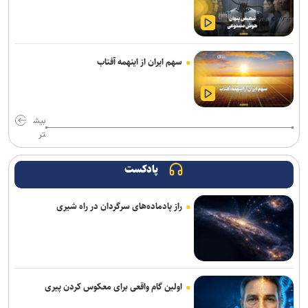
تداوم رگبار و رعدوبرق در ارتفاعات شمال‌غرب و البرز/ وزش باد شدید و
گردوخاک در نقاط مختلف کشور
سهم ایران از اینهمه آفتاب
تأکید معاون مهندسی سازمان بنادر بر تسریع در تکمیل پروژه‌های عمرانی
بندر امیرآباد
وزیر نیرو: مصرف برق از روند خطی به رشد شتابان رسیده است/ ۱۵۰
بیش
میلیارد مترمکعب بدهی آبی داریم
تر
وزیر راه و شهرسازی: رسانه‌ها در صیانت از حقیقت و انسجام ملی نقشی
بی‌بدیل دارند
پادکست
فروش دور جدید بلیت های زیارتی از ۱۷ مرداد / بلیت برگشت را از مبدأ
راز پادماده‌های سرگردان در راه شیری
سفر تهیه کنید
مدنی‌زاده: رسانه‌های مسئول، سرمایه‌ای ارزشمند برای حکمرانی اقتصادی
کارآمد هستند
خبرنگاران دیده‌بانان آگاه جامعه هستند
اولین گام واقعی برای معکوس کردن پیری