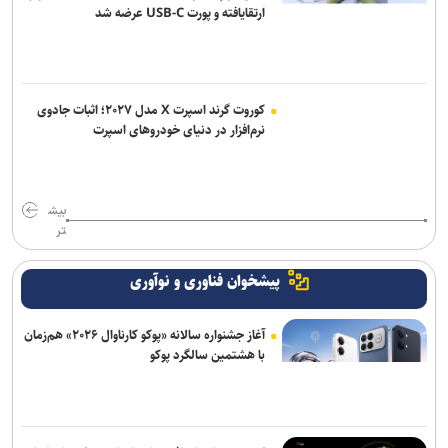
ارتقایافته و پورت USB-C عرضه شد
کوروت گرند اسپرت X مدل ۲۰۲۷؛ اثبات جادوی
نرم‌افزار در دنیای خودروهای اسپرت
بیش
تر
پیشخوان فناوری و نوآوری
آغاز جشنواره سالانه «پوکو کارناوال ۲۰۲۶» هم‌زمان
با هشتمین سالگرد پوکو