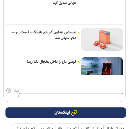
جهانی تبدیل کرد
نخستین هدفون گیره‌ای ناتینگ با قیمت زیر ۱۰۰
دلار معرفی شد
گوشی داغ را داخل یخچال نگذارید!
بیش
تر
لینکستان
موزیک وایرال
دیزلیران کانتین
کود پتاس بالا
رسانه رپاپ
کود مایع مرغی