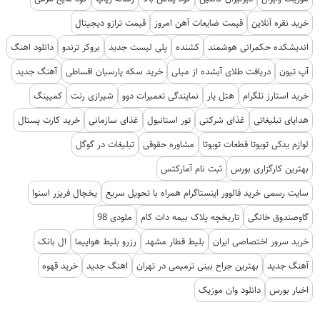
خرید نقره آنلاین
قیمت ضایعات آهن امروز
قیمت ترازو دیجیتال
اندیشکده حکمرانی هوشمند
کشنده
پلی لیست جدید
بروکر ترندو
دانلود اهنگ
آپ تیون
دریافت طلای آبشده از میلی
خرید سکه پارسیان اقساطی
آهنگ جدید
خرید استارز تلگرام
هتل یار
نمایندگی تعمیرات دوو
شیرازی رنت
کمپینگ
هدایای تبلیغاتی
غذای شرکتی
تور استانبول
غذای سازمانی
خرید کارت پستال
لوازم یدکی تویوتا قطعات تویوتا
مشاوره حقوقی
تبلیغات در گوگل
بهترین کارگزاری بورس
ثبت نام آمارکتس
سایت رسمی خرید فالوور اینستاگرام همراه با تحویل سریع
یخچال فریزر اسنوا
گاوصندوق خانگی
تاریخچه پلاک بیمه دات کام
ملودی 98
خرید سرور اختصاصی ایران
بلیط قطار مشهد
رزرو بلیط هواپیما
ال بانک
آهنگ جدید
بهترین جراح بینی ترمیمی در تهران
اهنگ جدید
خرید قهوه
اخبار بورس
دانلود وان موزیک