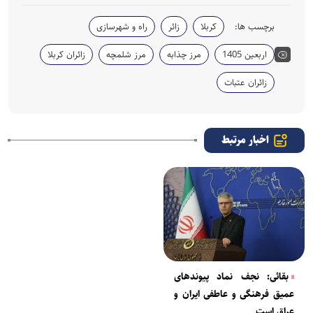
برچسب ها:
کربلا
زائر
راه و شهرسازی
اربعین 1405
مرز چذابه
مرز شلمچه
زائران کربلا
زائران عتبات
اخبار مرتبط
بقائی: نجف نماد پیوندهای
عمیق فرهنگی و عاطفی ایران و
عراق است