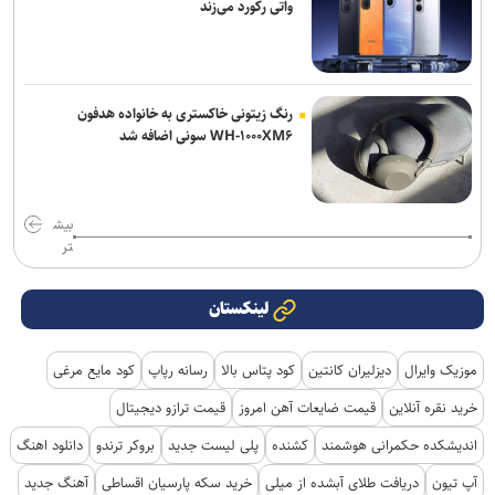
واتی رکورد می‌زند
رنگ زیتونی خاکستری به خانواده هدفون
WH-۱۰۰۰XM۶ سونی اضافه شد
بیش
تر
لینکستان
موزیک وایرال
دیزلیران کانتین
کود پتاس بالا
رسانه رپاپ
کود مایع مرغی
خرید نقره آنلاین
قیمت ضایعات آهن امروز
قیمت ترازو دیجیتال
اندیشکده حکمرانی هوشمند
کشنده
پلی لیست جدید
بروکر ترندو
دانلود اهنگ
آپ تیون
دریافت طلای آبشده از میلی
خرید سکه پارسیان اقساطی
آهنگ جدید