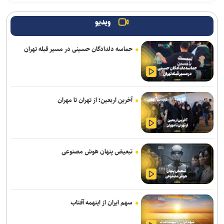
ایران، شریک راهبردی اتحادیه اقتصادی اوراسیا در مسیر توسعه تجارت و
همگرایی منطقه‌ای
ویدیو
اقتصاد معیشتی و حکمرانی دانشگاهی/ واکاوی چهار ضلع جامعه
حماسه دلدادگان حسینی در مسیر قبله تهران
دانشگاهی در رقابت منطقه‌ای نخبگان
رگبار و رعدوبرق در راه شمال کشور؛ تهران خنک‌تر می‌شود
لغو افزایش تعرفه و تصاعد پلکانی بهای برق مشترکین کشاورزی
آخرین اربعین؛ از تهران تا مهران
افزایش سابقه خدمت الزامی برای بازنشستگی بر اساس قانون برنامه هفتم
از ابتدای اجرای طرح مهتاب ۱۹۴ هزار انشعاب غیر مجاز از شبکه برق
جمع آوری شد
تبعیض پنهان هوش مصنوعی
تردد ۵.۸ میلیون زائر حسینی از مرز‌های اربعینی در سفر‌های رفت و
برگشت به ثبت رسید
سهم ایران از اینهمه آفتاب