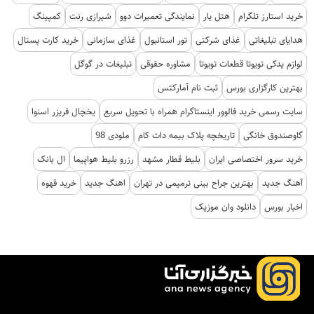
خرید استارز تلگرام
هتل یار
نمایندگی تعمیرات دوو
شیرازی رنت
کمپینگ
هدایای تبلیغاتی
غذای شرکتی
تور استانبول
غذای سازمانی
خرید کارت پستال
لوازم یدکی تویوتا قطعات تویوتا
مشاوره حقوقی
تبلیغات در گوگل
بهترین کارگزاری بورس
ثبت نام آمارکتس
سایت رسمی خرید فالوور اینستاگرام همراه با تحویل سریع
یخچال فریزر اسنوا
گاوصندوق خانگی
تاریخچه پلاک بیمه دات کام
ملودی 98
خرید سرور اختصاصی ایران
بلیط قطار مشهد
رزرو بلیط هواپیما
ال بانک
آهنگ جدید
بهترین جراح بینی ترمیمی در تهران
اهنگ جدید
خرید قهوه
اخبار بورس
دانلود وان موزیک