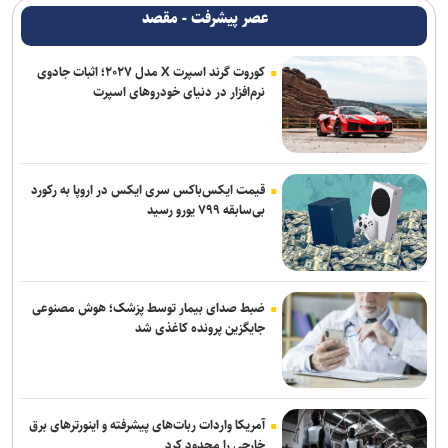
عصر پیشرفت - مقصد
کوروت گرند اسپرت X مدل ۲۰۲۷؛ اثبات جادوی
نرم‌افزار در دنیای خودروهای اسپرت
قیمت ایکس‌باکس سری ایکس در اروپا به رکورد
بی‌سابقه ۷۹۹ یورو رسید
ضبط صدای بیمار توسط پزشک؛ هوش مصنوعی
جایگزین پرونده کاغذی شد
آمریکا واردات ربات‌های پیشرفته و اینورترهای برق
خارجی را محدود کرد