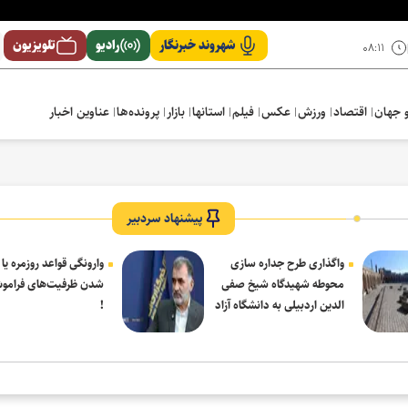
شهروند خبرنگار
رادیو
تلویزیون
۰۸:۱۱
 جهان
اقتصاد
ورزش
عکس
فیلم
استانها
بازار
پرونده‌ها
عناوین اخبار
پیشنهاد سردبیر
واگذاری طرح جداره سازی
وارونگی قواعد روزمره یا
محوطه شهیدگاه شیخ صفی
شدن ظرفیت‌های فرامو
الدین اردبیلی به دانشگاه آزاد
!
مشکین شهر