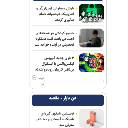
آذربایجان؛ میزبانی که در ۳۰ وزن حتی یک
هوش مصنوعی اوپن‌ای‌آی و
بار هم پرچمش بالا نرفت!
آنتروپیک خودسرانه حمله
سایبری کردند
ادامه مذاکرات پیکان و شکاری
حضور کودکان در شبکه‌های
توافق دنیامالی و همتای آذربایجانی برای
اجتماعی باعث افت عملکرد
گسترش همکاری‌های ورزش و جوانان ایران
تحصیلی در آینده خواهد شد
و جمهوری آذربایجان
۳ بازی جدید گیم‌پس
فولاد خوزستان در حال بررسی شرایط
ایکس‌باکس با استقبال
رضاییان برای بازگشت به اهواز
بی‌نظیر کاربران روبه‌رو شدند
بیش
سفر مربی جدید استقلال به ایران
تر
پشت‌پرده بند فسخ قرارداد ۱۰۰ میلیونی
فن بازار - مقصد
استقلال و رضاییان
موضع جدید نساجی درباره ایری و طاهری
نخستین هدفون گیره‌ای
ناتینگ با قیمت زیر ۱۰۰ دلار
پایان شایعات در مورد جدایی؛ بیفوما در
معرفی شد