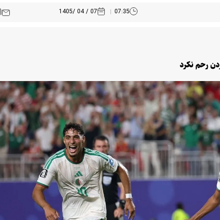
07 / 04 /1405
07:35
ردن رحم نکرد