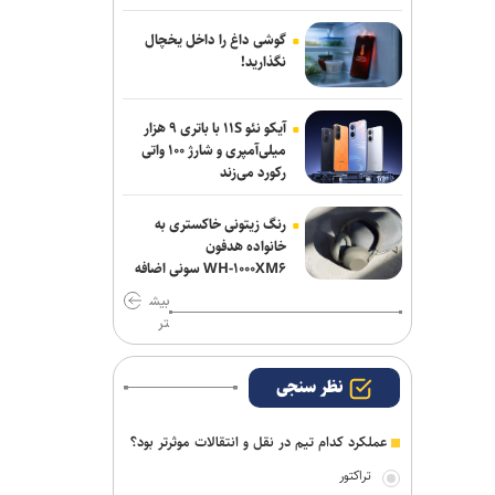
پرسپولیس ماندنی شد
گوشی داغ را داخل یخچال
پاسخ منفی یک لزیونر به باشگاه
نگذارید!
پرسپولیس؛ فعلا به ایران نمی‌آیم
آیکو نئو ۱۱S با باتری ۹ هزار
استعلام استقلال از فیفا در مورد جذب
میلی‌آمپری و شارژ ۱۰۰ واتی
بازیکن آزاد و پنجره تیم بانوان
رکورد می‌زند
رنگ زیتونی خاکستری به
خانواده هدفون
WH-۱۰۰۰XM۶ سونی اضافه
شد
بیش
تر
نظر سنجی
عملکرد کدام تیم در نقل و انتقالات موثرتر بود؟
تراکتور