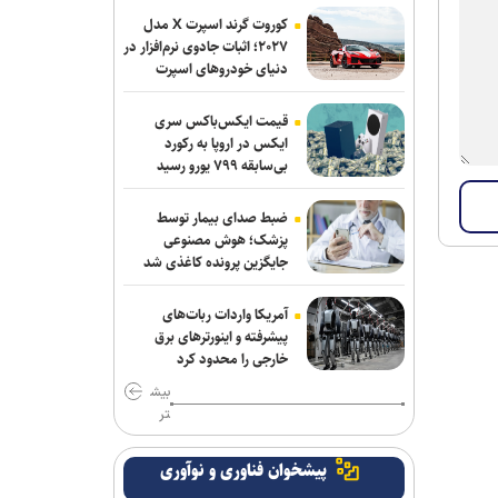
کوروت گرند اسپرت X مدل
اقدام قابل توجه اسلامی در مورد طلبش از
۲۰۲۷؛ اثبات جادوی نرم‌افزار در
دنیای خودروهای اسپرت
ذوب آهن و نگاه ویژه به تیم های پایه
برزگر: همای سعادت روی دوش تارتار
قیمت ایکس‌باکس سری
نشسته است/ عیار واقعی پرسپولیس از
ایکس در اروپا به رکورد
بی‌سابقه ۷۹۹ یورو رسید
هفته پنجم به بعد مشخص می‌شود
دوری ۴ هفته ای مهران احمدی از تمرین و
ضبط صدای بیمار توسط
بازی های استقلال
پزشک؛ هوش مصنوعی
جایگزین پرونده کاغذی شد
کامیانی: درخواست میزبانی لیگ قهرمانان
فوتسال را می‌دهیم
آمریکا واردات ربات‌های
پیشرفته و اینورترهای برق
وزیر ورزش وارد آذربایجان شد
خارجی را محدود کرد
بیش
پرچم رقیب بالا رفت و اتفاقی نیفتاد؛ حضور
تر
در قهرمانی کشتی جهان با بادیگارد!
پیشخوان فناوری و نوآوری
مدافع جوان آلومینیوم نزدیک به سپاهان