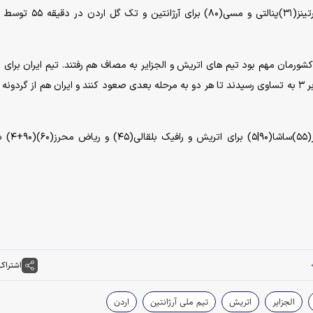
گل های این بازی توسط جیوانی لو سلسو(۱۹)،لائوتارو مارتینز(۳۱)پنالتی و مسی
 کشورمان مهم بود تیم های اتریش و الجزایر به مصاف هم رفتند. تیم ایران برای
نیاز داشت تا یکی از این دو تیم ببازند اما آنها با نتیجه ۳ بر ۳ به تساوی رسیدند تا هر دو به مرحله بعدی صعود کنند و ایران هم از گر
گل های این بازی را مارکو آرناتوویچ(۲۸)و
اشتراک
الجزایر
اتریش
تیم ملی آرژانتین
اردن