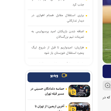
جذب کرد
برتری استقلال مقابل همنام اهوازی در
دیدار تدارکاتی
اضافه شدن بازیکنان امید پرسپولیس به
تمرینات تیم بزرگسالان
هزاریان: امیدواریم تا قبل از شروع لیگ
پنجره استقلال خوزستان باز شود
تاجدار و صادقی دستیاران جدید الهامی در
پیکان
ویدیو
علیرضا ملکی خیبری شد
حماسه دلدادگان حسینی در
دانایی دوباره خیبری شد
مسیر قبله تهران
م رفتند که در
تناقض در بودجه باشگاه سپاهان؛ رشد ۲۵
آخرین اربعین؛ از تهران تا
درصدی یا کاهش چشم‌گیر بودجه فوتبال؟