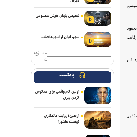
مهران
(۸۰) برای آرژانتین و تک گل اردن در دقیقه ۵۵ توسط موسی
فلاح به صنعت نفت پیوست
تبعیض پنهان هوش مصنوعی
مدال طلای زارعی در بلاروس/ دومین
رکوردشکنی دونده ایران در آستانه بازی‌های
 صعود
آسیایی
سهم ایران از اینهمه آفتاب
دونه رقابت
مدیرعامل پرسپولیس سفیر افتخاری
بیش
چوگان شد
تر
 مارسل سابیتزر(۵۵)ساشا(۹۰|۵) برای اتریش و رافیک بلقالی(۴۵) و ریاض محرز(۶۰)(۹۰+۴) به ثمر
باختر: انتقال قرضی بازیکن بدون ثبت
قرارداد تخلف است/ استقلال با مجازاتی
پادکست
مواجه نخواهد شد
اولین گام واقعی برای معکوس
ماجرای پیشنهاد سهراب بختیاری زاده به
کردن پیری
سردار آزمون چیست؟/ وعده پوچی که به
سرمربی استقلال داده شد
اربعین؛ روایت ماندگاری
 گذاری
مس رفسنجان منتظر رأی CAS/ آغاز
نهضت عاشورا
تمرینات نارنجی پوشان از هفته آینده