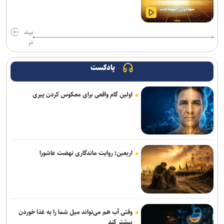
حریق ۳ سوله در شهرک صنعتی شمس‌آباد با ۲۶ مصدوم
ضوابط جدید گزینش دانشجومعلمان ابلاغ شد
بیش
تر
دستگیری باند کپی کارت‌های بانکی؛ ۵۴ شهروند قربانی شدند
پادکست
عدم کنترل ادرار پس از چهارسالگی را جدی بگیرید/ نگه داشتن ادرار در
کودکی، زمینه‌ساز بی‌اختیاری در بزرگسالی
اولین گام واقعی برای معکوس کردن پیری
تمدید خدمات‌رسانی قرارگاه زرباطیه تا ۱۶ مرداد
ارائه بیش از ۱.۷ میلیون خدمت به زائران اربعین/ اجرای پزشکی خانواده تا
شهریور در ۶۴ شهر منتخب
اربعین؛ روایت ماندگاری نهضت عاشورا
اعزام ۱۳۰ هزار زائر اربعین از پایانه‌های مسافربری شهر تهران
اتوبوس‌های رایگان شرکت واحد برای بازگشت زائران اربعین
دادگاه پرونده کثیرالشاکی شرکت تات موتور تاک با ۲۹۷۹ نفر شاکی برگزار
وقتی آب هم می‌تواند میل شما را به غذا خوردن
شد
بیشتر کند