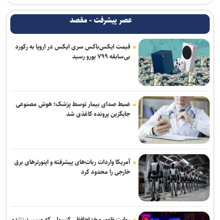
ترافیک سنگین در جاده چالوس/ جاده‌های شمالی بدون مداخلات جوی و
سایر محورها روان است
عصر پیشرفت - مقصد
پایش شبانه روزی تهویه قطار‌ها و ایستگاه‌های مترو/ پیش‌بینی هوشمند
قیمت ایکس‌باکس سری ایکس در اروپا به رکورد
تهویه در قطار‌های جدید
بی‌سابقه ۷۹۹ یورو رسید
واکنش پلیس به فیک نیوزها و بازنشرِ ویدئوهایِ تکراری
آثار مخرب مصرف الکل و سیگار در بروز بیماری‌ها
ضبط صدای بیمار توسط پزشک؛ هوش مصنوعی
تصادف زنجیره‌ای ۱۲ خودرو با ۱۹ مصدوم در محور یاسوج–اصفهان/ علت
جایگزین پرونده کاغذی شد
حادثه در دست بررسی است
کلاهبرداری و پولشویی در قالب شرکت مهاجرتی به کانادا/ دست مدیر
مهاجرتی با ۳۰۰ شاکی رو شد
آمریکا واردات ربات‌های پیشرفته و اینورترهای برق
خارجی را محدود کرد
روایت ظهور و خداحافظی کنسولی که مسیر نینتندو