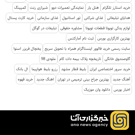
خرید استارز تلگرام
هتل یار
نمایندگی تعمیرات دوو
شیرازی رنت
کمپینگ
هدایای تبلیغاتی
غذای شرکتی
تور استانبول
غذای سازمانی
خرید کارت پستال
لوازم یدکی تویوتا قطعات تویوتا
مشاوره حقوقی
تبلیغات در گوگل
بهترین کارگزاری بورس
ثبت نام آمارکتس
سایت رسمی خرید فالوور اینستاگرام همراه با تحویل سریع
یخچال فریزر اسنوا
گاوصندوق خانگی
تاریخچه پلاک بیمه دات کام
ملودی 98
خرید سرور اختصاصی ایران
بلیط قطار مشهد
رزرو بلیط هواپیما
ال بانک
آهنگ جدید
بهترین جراح بینی ترمیمی در تهران
اهنگ جدید
خرید قهوه
اخبار بورس
دانلود وان موزیک