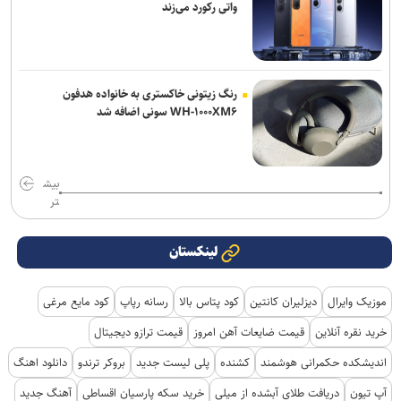
واتی رکورد می‌زند
رنگ زیتونی خاکستری به خانواده هدفون
WH-۱۰۰۰XM۶ سونی اضافه شد
بیش
تر
لینکستان
موزیک وایرال
دیزلیران کانتین
کود پتاس بالا
رسانه رپاپ
کود مایع مرغی
خرید نقره آنلاین
قیمت ضایعات آهن امروز
قیمت ترازو دیجیتال
اندیشکده حکمرانی هوشمند
کشنده
پلی لیست جدید
بروکر ترندو
دانلود اهنگ
آپ تیون
دریافت طلای آبشده از میلی
خرید سکه پارسیان اقساطی
آهنگ جدید