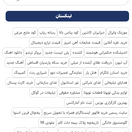
تر
لینکستان
موزیک وایرال
دیزلیران کانتین
کود پتاس بالا
رسانه رپاپ
کود مایع مرغی
خرید نقره آنلاین
قیمت ضایعات آهن امروز
قیمت ترازو دیجیتال
اندیشکده حکمرانی هوشمند
کشنده
پلی لیست جدید
بروکر ترندو
دانلود اهنگ
آپ تیون
دریافت طلای آبشده از میلی
خرید سکه پارسیان اقساطی
آهنگ جدید
خرید استارز تلگرام
هتل یار
نمایندگی تعمیرات دوو
شیرازی رنت
کمپینگ
هدایای تبلیغاتی
غذای شرکتی
تور استانبول
غذای سازمانی
خرید کارت پستال
لوازم یدکی تویوتا قطعات تویوتا
مشاوره حقوقی
تبلیغات در گوگل
بهترین کارگزاری بورس
ثبت نام آمارکتس
سایت رسمی خرید فالوور اینستاگرام همراه با تحویل سریع
یخچال فریزر اسنوا
گاوصندوق خانگی
تاریخچه پلاک بیمه دات کام
ملودی 98