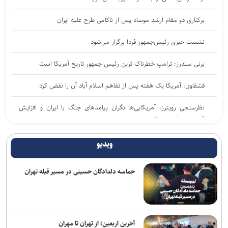
برکناری دو مقام ارشد موساد پس از ناکامی طرح علیه ایران
نشست خبری رئیس‌جمهور فردا برگزار می‌شود
برنی سندرز: ترامپ خطرناک‌ ترین رئیس‌ جمهور تاریخ آمریکا است
قشقاوی: آمریکا یک هفته پس از تفاهم اسلام آباد آن را نقض کرد
نظرسنجی رویترز: آمریکایی‌ها نگران پیامد‌های جنگ با ایران و افزایش
قیمت سوخت هستند
پاکستان: خواهان جنگ با افغانستان نیستیم؛ طالبان باید حمایت از
ویدیو
تروریسم را متوقف کند
حماسه دلدادگان حسینی در مسیر قبله تهران
افزایش مهاجرت نخبگان از اراضی اشغالی؛ زیان میلیاردی برای رژیم
صهیونیستی
تصاویر جدید از پهپاد‌های منهدم‌شده آمریکا توسط سپاه
آخرین اربعین؛ از تهران تا مهران