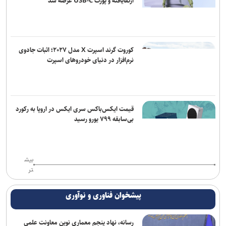
ارتقایافته و پورت USB-C عرضه شد
زمان آن فرا رسیده که به خود متکی باشیم و برادری واقعی را در پیش
گیریم
واکنش صنعا به توافق سه جانبه مکه
کوروت گرند اسپرت X مدل ۲۰۲۷؛ اثبات جادوی
نرم‌افزار در دنیای خودروهای اسپرت
تجاوز جدید رژیم صهیونیستی به خاک سوریه
قیمت ایکس‌باکس سری ایکس در اروپا به رکورد
بی‌سابقه ۷۹۹ یورو رسید
بیش
تر
پیشخوان فناوری و نوآوری
رسانه، نهاد پنجم معماری نوین معاونت علمی