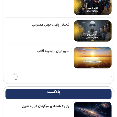
گفت‌وگوی تلفنی بن‌سلمان و مکرون درباره امنیت منطقه و آبراه‌های
حیاتی
واشنگتن‌پست: ترامپ در محافل خصوصی از جی‌دی ونس برای انتخابات
۲۰۲۸ حمایت می‌کند
تبعیض پنهان هوش مصنوعی
شکایت متقابل همسر نتانیاهو از کارمند سابق اقامتگاه نخست‌وزیری
اسرائیل
یونیسف: در ۳۰۰ روز گذشته دست‌کم ۳۰۰ کودک فلسطینی در غزه جان
سهم ایران از اینهمه آفتاب
باختند
رویترز: ده‌ها شرکت بزرگ آمریکایی هدف حملات سایبری هکر‌ها قرار
بیش
گرفتند
تر
شکایت نیومکزیکو از وزارت دادگستری آمریکا برای دریافت اسناد پرونده
اپستین
پادکست
فرانسه: شمار کشته‌های حمله موشکی ارتش یمن به نیرو‌های وابسته به
راز پادماده‌های سرگردان در راه شیری
ائتلاف سعودی به ۵۸ نفر رسید