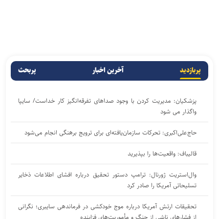
پربازدید
آخرین اخبار
پربحث
پزشکیان: مدیریت کردن با وجود صداهای تفرقه‌انگیز کار خداست/ سایپا
واگذار می شود
حاج‌علی‌اکبری: تحرکات سازمان‌یافته‌ای برای ترویج برهنگی انجام می‌شود
قالیباف: واقعیت‌ها را بپذیرید
وال‌استریت ژورنال: ترامپ دستور تحقیق درباره افشای اطلاعات ذخایر
تسلیحاتی آمریکا را صادر کرد
تحقیقات ارتش آمریکا درباره موج خودکشی در فرماندهی سایبری؛ نگرانی
از فشار‌های ناشی از جنگ و مأموریت‌های فزاینده