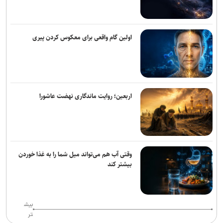
انفجار‌های پیاپی در پایگاه‌های نیرو‌های وابسته به ائتلاف سعودی در مأرب
و حضرموت
ترامپ درخواست زلنسکی برای موشک‌های پاتریوت را رد کرد: آمریکا به این
اولین گام واقعی برای معکوس کردن پیری
تسلیحات نیاز دارد
العامری خواستار تعویق واکنش گروه‌های مقاومت عراق به حملات
عربستان شد
اربعین؛ روایت ماندگاری نهضت عاشورا
بلومبرگ: واردات نفت خام آمریکا از عربستان برای نخستین‌بار در ۴۰ سال
گذشته به صفر رسید
ائتلاف سعودی از زخمی شدن ۱۱ نفر در نجران خبر داد؛ یمن از کشته
شدن ۵۸ نیروی وابسته به دولت مستعفی خبر داد
وقتی آب هم می‌تواند میل شما را به غذا خوردن
بیشتر کند
یورش نظامیان صهیونیست به اردوگاه قلندیا؛ ۵۱ فلسطینی زخمی و بیش
از ۷۰ نفر بازداشت شدند
مهاجرانی: آذربایجان کتاب گشوده تاریخ ایران و مدرسه آزادگی و تمدن
بیش
است
تر