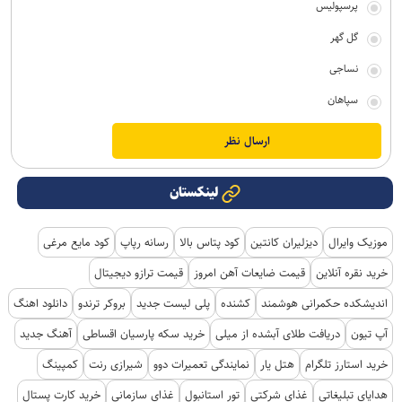
پرسپولیس
گل گهر
نساجی
سپاهان
لینکستان
موزیک وایرال
دیزلیران کانتین
کود پتاس بالا
رسانه رپاپ
کود مایع مرغی
خرید نقره آنلاین
قیمت ضایعات آهن امروز
قیمت ترازو دیجیتال
اندیشکده حکمرانی هوشمند
کشنده
پلی لیست جدید
بروکر ترندو
دانلود اهنگ
آپ تیون
دریافت طلای آبشده از میلی
خرید سکه پارسیان اقساطی
آهنگ جدید
خرید استارز تلگرام
هتل یار
نمایندگی تعمیرات دوو
شیرازی رنت
کمپینگ
هدایای تبلیغاتی
غذای شرکتی
تور استانبول
غذای سازمانی
خرید کارت پستال