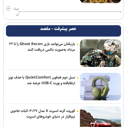
ناکامی نماینده ایران در مسابقات ورزش های خیابانی
بیش
اژدهاکش به پرسپولیس پیوست
تر
بیاتلو: با آریو قرارداد دارم/ حضورم در مس رفسنجان صحت ندارد
عصر پیشرفت - مقصد
دفاع راست جدید پرسپولیس از لیگ یک آمد
بازیکنان می‌توانند بازی Ghost Recon را تا ۲۲
مرداد به‌صورت دائمی دریافت کنند
مخالفت زارع با انتقال بازیکنان ملوان به پرسپولیس
دنیامالی: مشتاق دیدار دوستانه ایران و آذربایجان هستیم+فیلم
احسان پهلوان به فجر شهیدسپاسی پیوست
نسل دوم هدفون QuietComfort با حذف نویز
ارتقایافته و پورت USB-C عرضه شد
کوروت گرند اسپرت X مدل ۲۰۲۷؛ اثبات جادوی
نرم‌افزار در دنیای خودروهای اسپرت