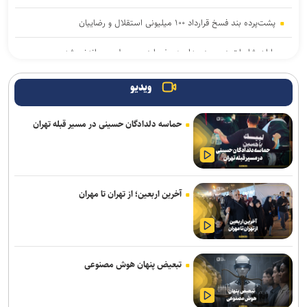
پشت‌پرده بند فسخ قرارداد ۱۰۰ میلیونی استقلال و رضاییان
پایان شایعات در مورد جدایی؛ بیفوما در پرسپولیس ماندنی شد
موضع جدید نساجی درباره ایری و طاهری
ویدیو
سفر مربی جدید استقلال به ایران
حماسه دلدادگان حسینی در مسیر قبله تهران
استعلام استقلال از فیفا در مورد جذب بازیکن آزاد و پنجره تیم بانوان
واگذاری امتیاز شناورسازی قشم به سازمان منطقه آزاد/ بازگشت اصولی به
مدیریت فوتبال
آخرین اربعین؛ از تهران تا مهران
رکوردهای جهانی یوسفی و نصیری حفظ شد
تور جهانی تنیس صربستان| ادامه پیروزی‌های یزدانی و جدال با نماینده
روسیه
تبعیض پنهان هوش مصنوعی
گودرزی: برخی از هندی‌ها سن‌شان تقلبی است ولی نباید باز هم به آنها
می‌باختیم/ ۵-۶ چهره خوب به کشتی ایران معرفی کردیم