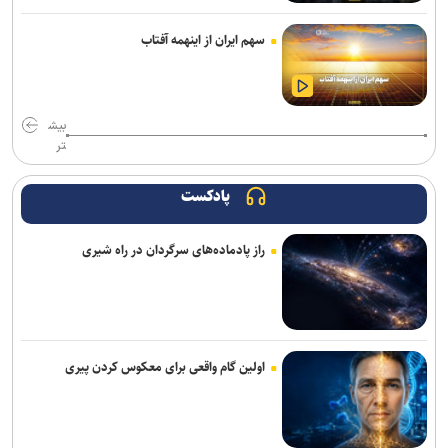
رئیس فدراسیون بوکس: یک اعزام ما هزینه چهار اعزام رشته‌های دیگر را
سهم ایران از اینهمه آفتاب
دارد/ اعزام فروتن گل‌آرا به ناگویا منتفی شد
امیرحسین زارع؛ از استقلال تا بانک شهر؛ سامانه‌ باز و عدم رسمی شدن
هیچ قراردادی!
بیش
تر
برگزاری مجمع سالیانه فدراسیون بدمینتون
پادکست
سرمربی اوکراینی تیم ملی آب‌های آرام: به شاگردانم ایمان دارم/ توانایی
کسب مدال را در ناگویا داریم
راز پادماده‌های سرگردان در راه شیری
تور جهانی تنیس صربستان| یزدانی با عبور از روسیه به مراکش رسید
اولین اردوی مشترکی ملی‌پوشان نیراندازی با همتایان چینی
بانک شهر از شرکت در لیگ برتر کشتی انصراف می‌دهد؟
اولین گام واقعی برای معکوس کردن پیری
اعلام زمان بازگشت گرا به تمرینات گروهی پرسپولیس