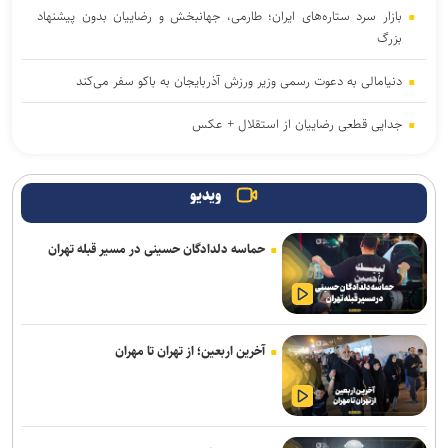
بازار سرد ستاره‌های ایران؛ طارمی، جهانبخش و رضاییان بدون پیشنهاد
بزرگ
دنیامالی به دعوت رسمی وزیر ورزش آذربایجان به باکو سفر می‌کند
جدایی قطعی رضاییان از استقلال + عکس
آراسته و کومار به نساجی پیوستند
ویدیو
ابهامات یک بیانیه؛ از پاسخ مبهم فیفا در مورد اندونگ تا استعلامِ آسانی
حماسه دلدادگان حسینی در مسیر قبله تهران
آخرین رنکینگ جهانی تیراندازان/ رستمیان در رده پنجم؛ گل خندان در
میان ۲۰ نفر برتر و صعود چشمگیر چهل امیرانی
استارت درمان نایب‌قهرمان المپیک و جهان برای شرکت در مسابقات
جهانی قزاقستان
آخرین اربعین؛ از تهران تا مهران
ارائه خدمات رایگان مجموعه توچال به اصحاب رسانه
شکوری: امیدوارم برخلاف گذشته، بتوانیم در رده امید به موفقیت برسیم