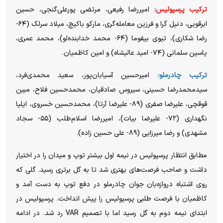
ترکیب پرسپولیس:
امیررضا رفیعی، مرتضی پورعلی‌گنجی، حسین
ابرقویی، دنیل گرا و فرزین معامله‌گری، مارکو باکیچ، میلاد سرلک (۶۴-
رضا شکاری)، تیوی بیفوما (۶۴- محمد خدابنده‌لو)، محمد عمری،
یاسین سلمانی (۷۴- امید عالیشاه) و امین کاظمیان.
ترکیب چادرملو:
امیرحسین آسیابان‌پور، سعید محمدی‌فرد،
سیدمحمدرضا حسینی، سیروس صادقیان، محمدحسین فلاح، مبین
قوقچی، علیرضا صفری (۸۹- علیرضا آرتا)، محمدحسین خسروی، ایلیا
نگهداری (۷۲- علیرضا بیات)، امیررضا اسلام‌طلب (۵۵- سجاد
مشهدی) و رضا میرزایی (۸۹- علی حسین زاده).
مطابق انتظار پرسپولیس در نیمه اول بیشتر توپ و میدان را در اختیار
داشت و صاحب فرصت‌های بهتری شد تا به گل برتری رسید. گلی که
روی اشتباه دروازه‌بان جوان چادرملو در دفع توپ به دست آمد و
کاظمیان با فرصت طلبی پرسپولیس را پیش انداخت. پرسپولیس در
ابتدای نیمه دوم به گل رسید اما با تصمیم VAR رد شد. در ادامه