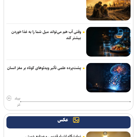
رسمی؛ عالیشاه به گل‌گهر پیوست
ربیعی سرمربی شاهین بندرعامری شد
اعلام اسامی نامزدهای تایید صلاحیت شده ریاست فدراسیون بدنسازی و
وقتی آب هم می‌تواند میل شما را به غذا خوردن
پرورش اندام/ حضور عضو هیات مدیره پرسپولیس
بیشتر کند
کلباسی به چادرملو پیوست
عالیشاه در یک قدمی گل‌گهر
پشت‌پرده علمی تأثیر ویدئو‌های کوتاه بر مغز انسان
باقری قراردادش را با پیکان تمدید کرد
بیانی: ۴۰۰ هزار دلار صرف وکلای خارجی شد تا پنجره استقلال باز نشود/
رضاییان به جای قدرشناسی کلاس ۲۰۰ میلیارد تومانی گذاشت
بیش
تر
رحیمی به شمس آذر پیوست
عکس
خانلرخانی: پاداش تکواندوکاران با تلاشی می‌کنند همخوانی ندارد/ سلیمی:
کار اصلی من برای ناگویا از دو تورنمنت بعد آغاز می‌شود/ برخورداری: قانون
سرباز قهرمان کمک خوبی است+فیلم
نمایشگاه اشیاء قدیمی و صنایع دستی