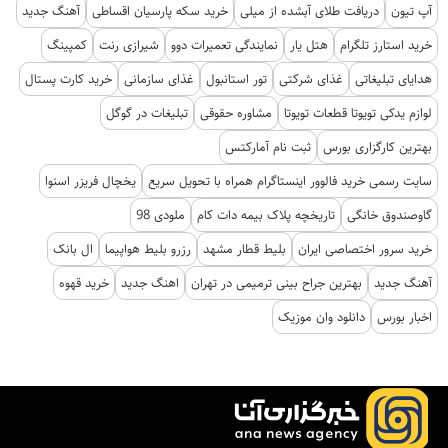
آپ تیون
دریافت طلای آبشده از میلی
خرید سکه پارسیان اقساطی
آهنگ جدید
خرید استارز تلگرام
هتل یار
نمایندگی تعمیرات دوو
شیرازی رنت
کمپینگ
هدایای تبلیغاتی
غذای شرکتی
تور استانبول
غذای سازمانی
خرید کارت پستال
لوازم یدکی تویوتا قطعات تویوتا
مشاوره حقوقی
تبلیغات در گوگل
بهترین کارگزاری بورس
ثبت نام آمارکتس
سایت رسمی خرید فالوور اینستاگرام همراه با تحویل سریع
یخچال فریزر اسنوا
گاوصندوق خانگی
تاریخچه پلاک بیمه دات کام
ملودی 98
خرید سرور اختصاصی ایران
بلیط قطار مشهد
رزرو بلیط هواپیما
ال بانک
آهنگ جدید
بهترین جراح بینی ترمیمی در تهران
اهنگ جدید
خرید قهوه
اخبار بورس
دانلود وان موزیک