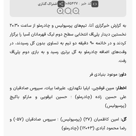
کد خبر : ۱۰۶۵۴۲۷
اشتراک گذاری
به گزارش خبرگزاری آنا، تیم‌های پرسپولیس و چادرملو از ساعت ۲۰:۳۰
نخستین دیدار پلی‌آف انتخابی سطح دوم لیگ قهرمانان آسیا را برگزار
کردند و در خاتمه ۹۰ دقیقه دو تیم به تساوی بدون گل رسیدند، در
وقت‌‌های اضافه چادرملو به گل برتری رسید و به بازی دوم پلی‌آف
رفت.
داور:
موعود بنیادی فر
اخطار:
مبین قوقچی، ایلیا نگهداری، علیرضا بیات، سیروس صادقیان و
علی حسین زاده (چادرملو) ؛ حسین ابرقویی و مارکو باکیچ
(پرسپولیس)
گل:
امین کاظمیان (۲۷) (پرسپولیس) ؛ سیروس صادقیان (۵۷-) و
رضا محمود آبادی (۳+۱۲۰) (چادرملو)