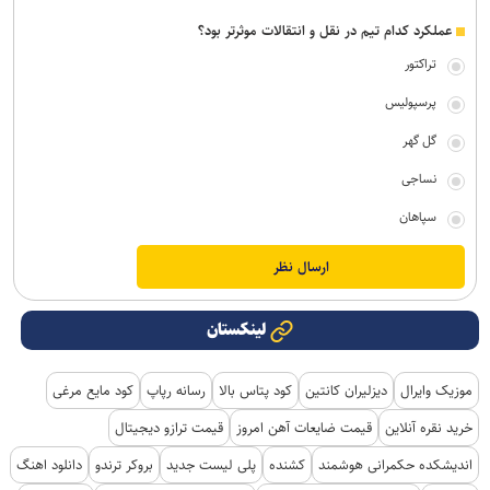
عملکرد کدام تیم در نقل و انتقالات موثرتر بود؟
تراکتور
پرسپولیس
گل گهر
نساجی
سپاهان
لینکستان
موزیک وایرال
دیزلیران کانتین
کود پتاس بالا
رسانه رپاپ
کود مایع مرغی
خرید نقره آنلاین
قیمت ضایعات آهن امروز
قیمت ترازو دیجیتال
اندیشکده حکمرانی هوشمند
کشنده
پلی لیست جدید
بروکر ترندو
دانلود اهنگ