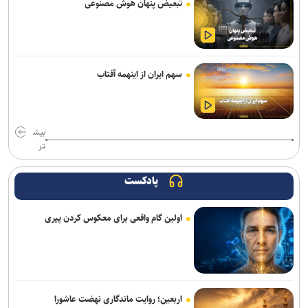
تبعیض پنهان هوش مصنوعی
آرمان الهی بعد از جهانی باکو، به جهانی اسلواکی می‌رود/ عنوان‌دار ایرانی
جهان که قهرمان ۲ رشته آزاد و فرنگی شده بود
رسمی| پنجره استقلال بسته ماند
سهم ایران از اینهمه آفتاب
سالاری مشاور مدیرعامل پرسپولیس شد
تغییر ساختار در معاونت ورزشی باشگاه پرسپولیس؛ تشکیل سه مدیریت
مستقل
بیش
تر
آراسته به نساجی پیوست
پادکست
اعلام شماره پیراهن بازیکنان پرسپولیس برای لیگ بیست‌وششم
اولین گام واقعی برای معکوس کردن پیری
مسابقات دوومیدانی بلاروس| کسب ۶ مدال توسط ملی‌پوشان ایران
عیسی‌لو به چادرملو اردکان پیوست
تکواندو هانمادانگ ۲۰۲۶| پایان کار نمایندگان ایران با کسب ۲۶ مدال
اربعین؛ روایت ماندگاری نهضت عاشورا