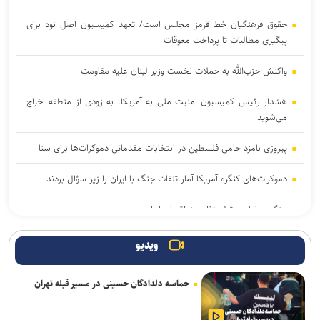
حقوق فرهنگیان خط قرمز مجلس است/ تعهد کمیسیون اصل نود برای
پیگیری مطالبات تا پرداخت معوقات
واکنش حزب‌الله به حملات نخست‌ وزیر لبنان علیه مقاومت
هشدار رئیس کمیسیون امنیت ملی به آمریکا: به زودی از منطقه اخراج
می‌شوید
پیروزی نامزد حامی فلسطین در انتخابات مقدماتی دموکرات‌ها برای سنا
دموکرات‌های کنگره آمریکا آمار تلفات جنگ با ایران را زیر سؤال بردند
جنگ رمضان و تولد نظم منطقه ای ایران
یمن: هشتمین نفتکش سعودی را در شمال دریای سرخ هدف قرار دادیم
ویدیو
سی‌بی‌اس: آمریکا بخش عمده ذخایر موشک‌های دوربرد خود را مصرف
حماسه دلدادگان حسینی در مسیر قبله تهران
کرده است
المیادین: احتمال تدوین تفاهمنامه‌ای جداگانه درباره تنگه هرمز