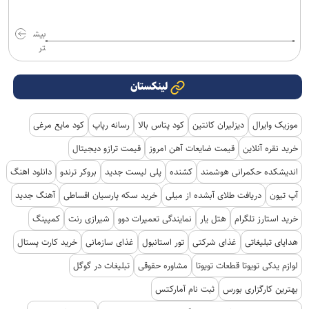
بیش
تر
لینکستان
موزیک وایرال
دیزلیران کانتین
کود پتاس بالا
رسانه رپاپ
کود مایع مرغی
خرید نقره آنلاین
قیمت ضایعات آهن امروز
قیمت ترازو دیجیتال
اندیشکده حکمرانی هوشمند
کشنده
پلی لیست جدید
بروکر ترندو
دانلود اهنگ
آپ تیون
دریافت طلای آبشده از میلی
خرید سکه پارسیان اقساطی
آهنگ جدید
خرید استارز تلگرام
هتل یار
نمایندگی تعمیرات دوو
شیرازی رنت
کمپینگ
هدایای تبلیغاتی
غذای شرکتی
تور استانبول
غذای سازمانی
خرید کارت پستال
لوازم یدکی تویوتا قطعات تویوتا
مشاوره حقوقی
تبلیغات در گوگل
بهترین کارگزاری بورس
ثبت نام آمارکتس