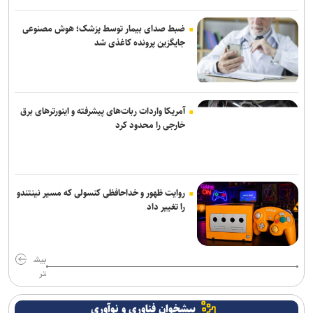
انفجار در سوریه/ پهپادها در آسمان لاذقیه رویت شدند
ضبط صدای بیمار توسط پزشک؛ هوش مصنوعی
جایگزین پرونده کاغذی شد
شبکه اول روسیه: اربعین یکی از بزرگ‌ترین راهپیمایی‌های جهان است
آمریکا واردات ربات‌های پیشرفته و اینورترهای برق
خارجی را محدود کرد
روایت ظهور و خداحافظی کنسولی که مسیر نینتندو
را تغییر داد
بیش
تر
پیشخوان فناوری و نوآوری