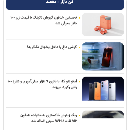
فن بازار - مقصد
نخستین هدفون گیره‌ای ناتینگ با قیمت زیر ۱۰۰
دلار معرفی شد
گوشی داغ را داخل یخچال نگذارید!
آیکو نئو ۱۱S با باتری ۹ هزار میلی‌آمپری و شارژ ۱۰۰
واتی رکورد می‌زند
رنگ زیتونی خاکستری به خانواده هدفون
WH-۱۰۰۰XM۶ سونی اضافه شد