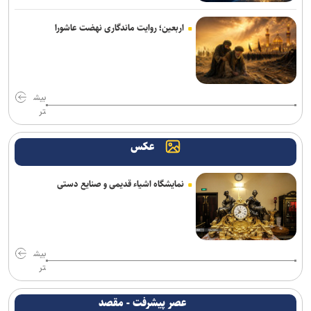
آتلانتیک: اولویت‌های ترامپ می‌تواند به زیان جمهوری‌خواهان در انتخابات
اربعین؛ روایت ماندگاری نهضت عاشورا
تمام شود
هیچ دستگاه اجرایی حق ندارد رأساً سکویی در فضای مجازی را مسدود
کند
بیش
تر
دیدار و گفتگوی رئیس‌جمهور با رهبر معظم انقلاب درباره مسائل اقتصادی
و نظامی کشور
عکس
دولت درخصوص بنزین باید سیاست‌های غیرقیمتی را به جای گران‌سازی
اجرایی کند/ سهمیه یارانه‌ای به کد ملی اختصاص یابد
نمایشگاه اشیاء قدیمی و صنایع دستی
احتمال انتقال موشک‌های اتکامز ترکیه به اوکراین توسط آمریکا
فروپاشی چتر پدافندی ریاض در جنگ ۳۸ روزه/ قرارداد ۵۸ میلیارد دلاری
پنتاگون با لاکهید مارتین برای جبران فاجعه تسلیحاتی
بیش
تر
شلیک موج جدیدی از موشک‌های یمن به سمت «المخا»
عصر پیشرفت - مقصد