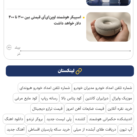
اسپیکر هوشمند اوپن‌ای‌آی قیمتی بین ۳۰۰ تا ۴۰۰
دلار خواهد داشت
بیش
تر
لینکستان
شماره تلفن امداد خودرو مدیران خودرو
شماره تلفن امداد خودرو هیوندای
موزیک وایرال
دیزلیران کانتین
کود پتاس بالا
رسانه رپاپ
کود مایع مرغی
خرید نقره آنلاین
قیمت ضایعات آهن امروز
قیمت ترازو دیجیتال
اندیشکده حکمرانی هوشمند
کشنده
پلی لیست جدید
بروکر ترندو
دانلود اهنگ
آپ تیون
دریافت طلای آبشده از میلی
خرید سکه پارسیان اقساطی
آهنگ جدید