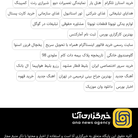
خرید استارز تلگرام
هتل یار
نمایندگی تعمیرات دوو
شیرازی رنت
کمپینگ
هدایای تبلیغاتی
غذای شرکتی
تور استانبول
غذای سازمانی
خرید کارت پستال
لوازم یدکی تویوتا قطعات تویوتا
مشاوره حقوقی
تبلیغات در گوگل
بهترین کارگزاری بورس
ثبت نام آمارکتس
سایت رسمی خرید فالوور اینستاگرام همراه با تحویل سریع
یخچال فریزر اسنوا
گاوصندوق خانگی
تاریخچه پلاک بیمه دات کام
ملودی 98
خرید سرور اختصاصی ایران
بلیط قطار مشهد
رزرو بلیط هواپیما
ال بانک
آهنگ جدید
بهترین جراح بینی ترمیمی در تهران
اهنگ جدید
خرید قهوه
اخبار بورس
دانلود وان موزیک
کلیه حقوق این پایگاه متعلق به خبرگزاری آنا است و استفاده از اخبار و محتوا با ذکر منبع مجاز