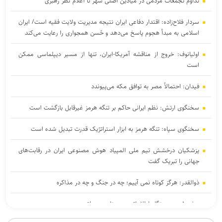
تداوم تجمعات مردمی در میادین اصلی شهر تا اعلام نظر رهبری
سردار فلاح‌زاده: اقتدار دفاعی ایران نتیجه مدیریت ولایت فقیه است/ ایران
اسلامی به مبدأ هجوم پاسخ می‌دهد و حُسن همجواری را رعایت می‌کند
اولیانوف: خروج از مناقشه آمریکا-ایران، تنها از مسیر دیپلماسی ممکن
است
فیدان: احتمالاً مصر به توافق مکه می‌پیوندد
سخنگوی ارتش: نظم ایرانی حاکم بر تنگه هرمز غیرقابل بازگشت است
سخنگوی سپاه: تنگه هرمز به ابزار استراتژیک قدرت تبدیل شده است
پزشکیان درخشش تیم ملی المپیاد هوش مصنوعی ایران در رقابت‌های
جهانی را تبریک گفت
ذوالقدر: هرگز کوتاه نمی آییم؛ چه در جنگ و چه در مذاکره
سفر رئیس دستگاه اطلاعاتی عربستان به عراق