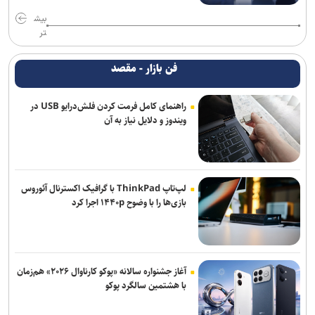
بیش
تر
فن بازار - مقصد
راهنمای کامل فرمت کردن فلش‌درایو USB در
ویندوز و دلایل نیاز به آن
لپ‌تاپ ThinkPad با گرافیک اکسترنال آئوروس
بازی‌ها را با وضوح ۱۴۴۰p اجرا کرد
آغاز جشنواره سالانه «پوکو کارناوال ۲۰۲۶» هم‌زمان
با هشتمین سالگرد پوکو