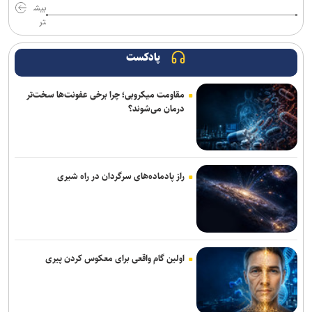
ملی تصویب شد
بیش
تر
مقام یمنی: ائتلاف‌های جدید هم عربستان را از بحران امنیتی نجات
نمی‌دهد
پادکست
آملی لاریجانی: ایران به هیچ قیمتی از تنگه هرمز عقب نشینی نخواهد
مقاومت میکروبی؛ چرا برخی عفونت‌ها سخت‌تر
کرد/ جمهوری اسلامی پیروز جنگ است
درمان می‌شوند؟
گاردین: «توافق مکه» در بوته آزمایش یمن/ تردیدها درباره کارآمدی توافق
دفاعی مشترک ریاض، آنکارا و اسلام‌آباد
الحاج حسن: مذاکرات مستقیم با اسرائیل جز امتیازدهی بیشتر برای لبنان
راز پادماده‌های سرگردان در راه شیری
نتیجه‌ای ندارد
سردار ابن‌الرضا: رسانه بخشی از سامانه بازدارندگی جمهوری اسلامی ایران
است/ صنعت دفاعی و رسانه در حال ساختن قدرت ملی هستند
اولین گام واقعی برای معکوس کردن پیری
سردار قریشی: تصاویر حضور رهبر معظم انقلاب در جلسات با فرماندهان
منتشر خواهد شد
مسکو اعزام متخصصان به نیروگاه هسته‌ای بوشهر را آغاز کرد