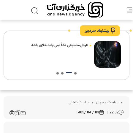
پیشنهاد سردبیر
های
هوش‌مصنوعی ذاتاً نمی‌تواند خلاق باشد
سیاست و جهان
سیاست داخلی
03 / 04 /1405
22:02