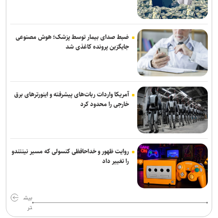
انفجار‌های پیاپی و آتش‌سوزی در بندر جبل‌علی امارات؛ علت حادثه
همچنان نامشخص
حمله موشکی گسترده روسیه به کی‌یف؛ انفجار‌های شدید پایتخت اوکراین
ضبط صدای بیمار توسط پزشک؛ هوش مصنوعی
را لرزاند
جایگزین پرونده کاغذی شد
پزشکیان: اگر تا امروز مانده‌ایم، به‌خاطر مردم نجیب ایران است/ حتی
گلایه‌مندان هم همراهی کردند + صوت
آمریکا واردات ربات‌های پیشرفته و اینورترهای برق
مذاکرات ایران-عمان درباره تنگه هرمز ادامه دارد/ بیانیه مشترک در مرحله
خارجی را محدود کرد
تدوین نهایی
روایت ظهور و خداحافظی کنسولی که مسیر نینتندو
را تغییر داد
بیش
تر