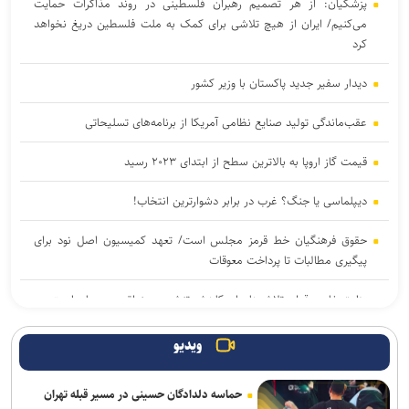
پزشکیان: از هر تصمیم رهبران فلسطینی در روند مذاکرات حمایت
می‌کنیم/ ایران از هیچ تلاشی برای کمک به ملت فلسطین دریغ نخواهد
کرد
دیدار سفیر جدید پاکستان با وزیر کشور
عقب‌ماندگی تولید صنایع نظامی آمریکا از برنامه‌های تسلیحاتی
قیمت گاز اروپا به بالاترین سطح از ابتدای ۲۰۲۳ رسید
دیپلماسی یا جنگ؟ غرب در برابر دشوارترین انتخاب!
حقوق فرهنگیان خط قرمز مجلس است/ تعهد کمیسیون اصل نود برای
پیگیری مطالبات تا پرداخت معوقات
وزارت خارجه قطر: تلاش‌ها برای کاهش تنش در منطقه در جریان است
بقائی: مذاکرات ایران و عمان درباره تنگه هرمز ادامه دارد
ویدیو
واکنش حزب‌الله به حملات نخست‌ وزیر لبنان علیه مقاومت
حماسه دلدادگان حسینی در مسیر قبله تهران