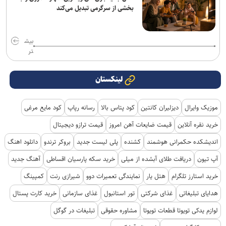
بخشی از سرگرمی تبدیل می‌کند
بیش
تر
لینکستان
موزیک وایرال
دیزلیران کانتین
کود پتاس بالا
رسانه رپاپ
کود مایع مرغی
خرید نقره آنلاین
قیمت ضایعات آهن امروز
قیمت ترازو دیجیتال
اندیشکده حکمرانی هوشمند
کشنده
پلی لیست جدید
بروکر ترندو
دانلود اهنگ
آپ تیون
دریافت طلای آبشده از میلی
خرید سکه پارسیان اقساطی
آهنگ جدید
خرید استارز تلگرام
هتل یار
نمایندگی تعمیرات دوو
شیرازی رنت
کمپینگ
هدایای تبلیغاتی
غذای شرکتی
تور استانبول
غذای سازمانی
خرید کارت پستال
لوازم یدکی تویوتا قطعات تویوتا
مشاوره حقوقی
تبلیغات در گوگل