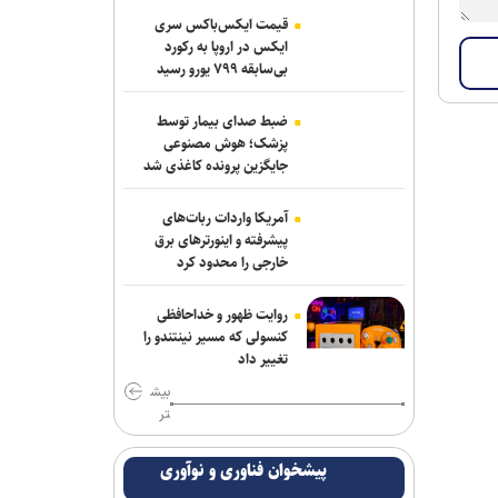
قیمت ایکس‌باکس سری
ایکس در اروپا به رکورد
بی‌سابقه ۷۹۹ یورو رسید
ضبط صدای بیمار توسط
پزشک؛ هوش مصنوعی
جایگزین پرونده کاغذی شد
آمریکا واردات ربات‌های
پیشرفته و اینورترهای برق
خارجی را محدود کرد
روایت ظهور و خداحافظی
کنسولی که مسیر نینتندو را
تغییر داد
بیش
تر
پیشخوان فناوری و نوآوری