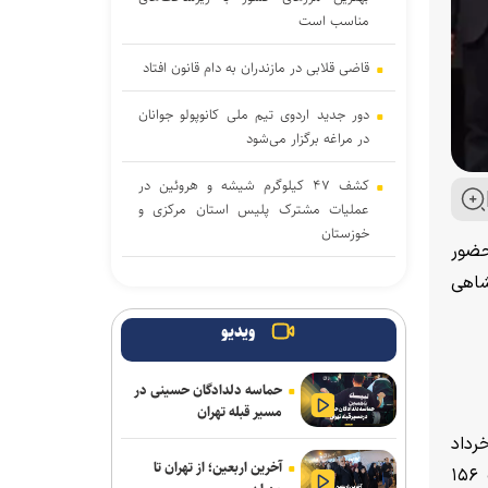
مناسب است
قاضی قلابی در مازندران به دام قانون افتاد
دور جدید اردوی تیم ملی کانوپولو جوانان
در مراغه برگزار می‌شود
کشف ۴۷ کیلوگرم شیشه و هروئین در
عملیات مشترک پلیس استان مرکزی و
خوزستان
ان کشور با حضور
رشد ۱۲۴ درصدی اعزام زائران اربعین از
شاهی
استان سمنا
ویدیو
دانشجوی دانشگاه آزاد شهرضا مدال برنر
مسابقات دوومیدانی بین‌المللی اروپا را بر
حماسه دلدادگان حسینی در
گردن آویخت
مسیر قبله تهران
انشگاه آزاد اسلامی قزوین، این مسابقات با حضور ۵۲۵ نوجوان از ۳۰ استان کشور از تاریخ ۲۵ خرداد
مهار آتش‌سوزی مراتع هامپوئیل مراغه با
آخرین اربعین؛ از تهران تا
تلاش نیروهای امدادی
به مدت ۷ روز در این دانشگاه پیگیری شد و در پایان با معرفی برترین‌ها به اتمام رسید. در این دوره از مسابقات ۱۵۶