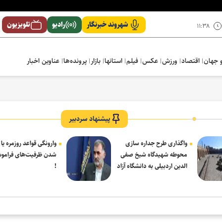
شهروند خبرنگار
رادیو
تلویزیون
۱۱:۳۸
 جهان
اقتصاد
ورزش
عکس
فیلم
استانها
بازار
پرونده‌ها
عناوین اخبار
پیشنهاد سردبیر
واگذاری طرح جداره سازی
وارونگی قواعد روزمره یا
محوطه شهیدگاه شیخ صفی
شدن ظرفیت‌های فرامو
الدین اردبیلی به دانشگاه آزاد
!
مشکین شهر