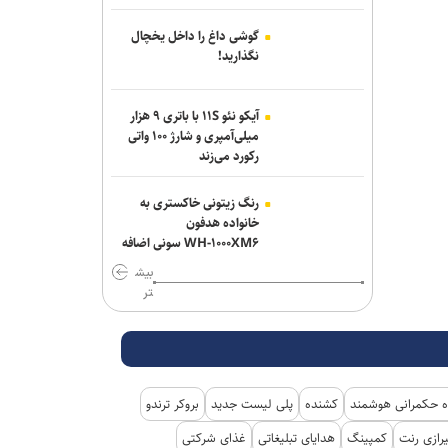
گوشی داغ را داخل یخچال
نگذارید!
آیکو نئو ۱۱S با باتری ۹ هزار
میلی‌آمپری و شارژ ۱۰۰ واتی
رکورد می‌زند
رنگ زیتونی خاکستری به
خانواده هدفون
WH-۱۰۰۰XM۶ سونی اضافه
شد
بیش
تر
 حکمرانی هوشمند
کشنده
پلی لیست جدید
بروکر ترندو
رازی رنت
کمپینگ
هدایای تبلیغاتی
غذای شرکتی