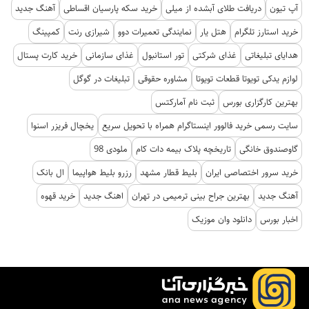
آپ تیون
دریافت طلای آبشده از میلی
خرید سکه پارسیان اقساطی
آهنگ جدید
خرید استارز تلگرام
هتل یار
نمایندگی تعمیرات دوو
شیرازی رنت
کمپینگ
هدایای تبلیغاتی
غذای شرکتی
تور استانبول
غذای سازمانی
خرید کارت پستال
لوازم یدکی تویوتا قطعات تویوتا
مشاوره حقوقی
تبلیغات در گوگل
بهترین کارگزاری بورس
ثبت نام آمارکتس
سایت رسمی خرید فالوور اینستاگرام همراه با تحویل سریع
یخچال فریزر اسنوا
گاوصندوق خانگی
تاریخچه پلاک بیمه دات کام
ملودی 98
خرید سرور اختصاصی ایران
بلیط قطار مشهد
رزرو بلیط هواپیما
ال بانک
آهنگ جدید
بهترین جراح بینی ترمیمی در تهران
اهنگ جدید
خرید قهوه
اخبار بورس
دانلود وان موزیک