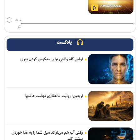
مهار آتش‌سوزی مراتع هامپوئیل مراغه با تلاش نیروهای امدادی
دانشجوی دانشگاه آزاد شهرضا مدال برنر مسابقات دوومیدانی بین‌المللی
بیش
اروپا را بر گردن آویخت
تر
رشد ۱۲۴ درصدی اعزام زائران اربعین از استان سمنا
پادکست
اولین گام واقعی برای معکوس کردن پیری
اربعین؛ روایت ماندگاری نهضت عاشورا
وقتی آب هم می‌تواند میل شما را به غذا خوردن
بیشتر کند