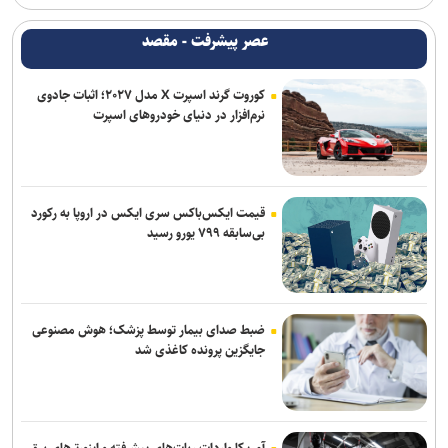
عصر پیشرفت - مقصد
کوروت گرند اسپرت X مدل ۲۰۲۷؛ اثبات جادوی
نرم‌افزار در دنیای خودروهای اسپرت
قیمت ایکس‌باکس سری ایکس در اروپا به رکورد
بی‌سابقه ۷۹۹ یورو رسید
ضبط صدای بیمار توسط پزشک؛ هوش مصنوعی
جایگزین پرونده کاغذی شد
آمریکا واردات ربات‌های پیشرفته و اینورترهای برق