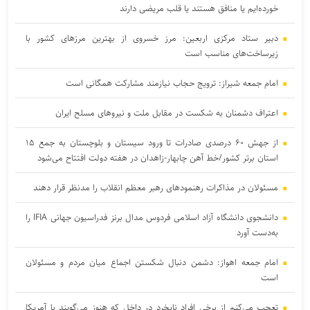
خورده‌ایم یا منافق هستند یا قلب مریضی دارند
دبیر ستاد مرکزی اربعین: مرز خسروی از بهترین مرزهای کشور با
زیرساخت‌های مناسب است
امام جمعه شیراز: ترویج حجاب نیازمند مشارکت همگانی است
اعتراف دشمنان به شکست در مقابل ملت و نیرو‌های مسلح ایران
از جهش ۶۰ درصدی صادرات تا ورود سیستان و بلوچستان به جمع ۱۵
استان برتر کشور/خط آهن چابهار-زاهدان در هفته دولت افتتاح می‌شود
مسئولان در مذاکرات رهنمود‌های رهبر معظم انقلاب را مدنظر قرار دهند
دانشجوی دانشگاه آزاد اسلامی فردوس مدال برنز فدراسیون جهانی IFIA را
به‌دست آورد
امام جمعه اهواز: دشمن دنبال شکستن اجماع میان مردم و مسئولان
است
تعجب می‌کنم از برخی افراد نابخرد در داخل که هنوز می‌گویند با آمریکا