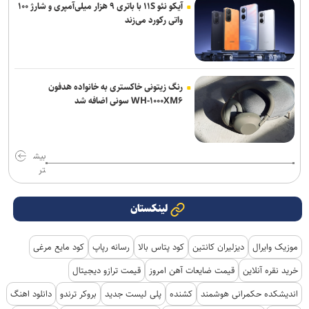
آیکو نئو ۱۱S با باتری ۹ هزار میلی‌آمپری و شارژ ۱۰۰
واتی رکورد می‌زند
رنگ زیتونی خاکستری به خانواده هدفون
WH-۱۰۰۰XM۶ سونی اضافه شد
بیش
تر
لینکستان
موزیک وایرال
دیزلیران کانتین
کود پتاس بالا
رسانه رپاپ
کود مایع مرغی
خرید نقره آنلاین
قیمت ضایعات آهن امروز
قیمت ترازو دیجیتال
اندیشکده حکمرانی هوشمند
کشنده
پلی لیست جدید
بروکر ترندو
دانلود اهنگ