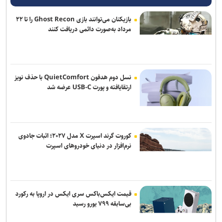
بازیکنان می‌توانند بازی Ghost Recon را تا ۲۲
مرداد به‌صورت دائمی دریافت کنند
نسل دوم هدفون QuietComfort با حذف نویز
ارتقایافته و پورت USB-C عرضه شد
کوروت گرند اسپرت X مدل ۲۰۲۷؛ اثبات جادوی
نرم‌افزار در دنیای خودروهای اسپرت
قیمت ایکس‌باکس سری ایکس در اروپا به رکورد
بی‌سابقه ۷۹۹ یورو رسید