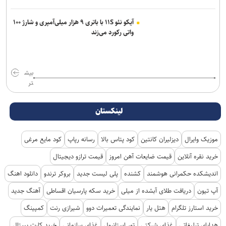
آیکو نئو ۱۱S با باتری ۹ هزار میلی‌آمپری و شارژ ۱۰۰
واتی رکورد می‌زند
بیش
تر
لینکستان
موزیک وایرال
دیزلیران کانتین
کود پتاس بالا
رسانه رپاپ
کود مایع مرغی
خرید نقره آنلاین
قیمت ضایعات آهن امروز
قیمت ترازو دیجیتال
اندیشکده حکمرانی هوشمند
کشنده
پلی لیست جدید
بروکر ترندو
دانلود اهنگ
آپ تیون
دریافت طلای آبشده از میلی
خرید سکه پارسیان اقساطی
آهنگ جدید
خرید استارز تلگرام
هتل یار
نمایندگی تعمیرات دوو
شیرازی رنت
کمپینگ
هدایای تبلیغاتی
غذای شرکتی
تور استانبول
غذای سازمانی
خرید کارت پستال