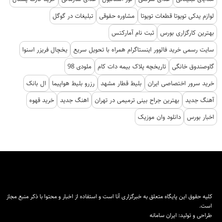
لوازم یدکی تویوتا قطعات تویوتا
مشاوره حقوقی
تبلیغات در گوگل
بهترین کارگزاری بورس
ثبت نام آمارکتس
سایت رسمی خرید فالوور اینستاگرام همراه با تحویل سریع
یخچال فریزر اسنوا
گاوصندوق خانگی
تاریخچه پلاک بیمه دات کام
ملودی 98
خرید سرور اختصاصی ایران
بلیط قطار مشهد
رزرو بلیط هواپیما
ال بانک
آهنگ جدید
بهترین جراح بینی ترمیمی در تهران
اهنگ جدید
خرید قهوه
اخبار بورس
دانلود وان موزیک
کلیه حقوق این پایگاه متعلق به خبرگزاری آنا است و استفاده از اخبار و محتوا با ذکر منبع مجاز
است.
طراحی و تولید:
ایران سامانه