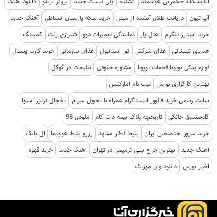
اندیشکده حکمرانی هوشمند
کشنده
پلی لیست جدید
بروکر ترندو
دانلود اهنگ
آپ تیون
دریافت طلای آبشده از میلی
خرید سکه پارسیان اقساطی
آهنگ جدید
خرید استارز تلگرام
هتل یار
نمایندگی تعمیرات دوو
شیرازی رنت
کمپینگ
هدایای تبلیغاتی
غذای شرکتی
تور استانبول
غذای سازمانی
خرید کارت پستال
لوازم یدکی تویوتا قطعات تویوتا
مشاوره حقوقی
تبلیغات در گوگل
بهترین کارگزاری بورس
ثبت نام آمارکتس
سایت رسمی خرید فالوور اینستاگرام همراه با تحویل سریع
یخچال فریزر اسنوا
گاوصندوق خانگی
تاریخچه پلاک بیمه دات کام
ملودی 98
خرید سرور اختصاصی ایران
بلیط قطار مشهد
رزرو بلیط هواپیما
ال بانک
آهنگ جدید
بهترین جراح بینی ترمیمی در تهران
اهنگ جدید
خرید قهوه
اخبار بورس
دانلود وان موزیک