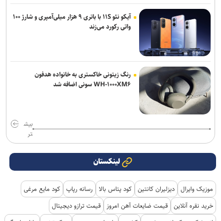
آیکو نئو ۱۱S با باتری ۹ هزار میلی‌آمپری و شارژ ۱۰۰
واتی رکورد می‌زند
رنگ زیتونی خاکستری به خانواده هدفون
WH-۱۰۰۰XM۶ سونی اضافه شد
بیش
تر
لینکستان
موزیک وایرال
دیزلیران کانتین
کود پتاس بالا
رسانه رپاپ
کود مایع مرغی
خرید نقره آنلاین
قیمت ضایعات آهن امروز
قیمت ترازو دیجیتال