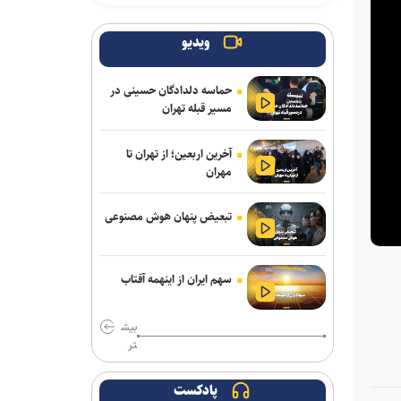
ویدیو
حماسه دلدادگان حسینی در
مسیر قبله تهران
آخرین اربعین؛ از تهران تا
مهران
تبعیض پنهان هوش مصنوعی
سهم ایران از اینهمه آفتاب
بیش
تر
پادکست