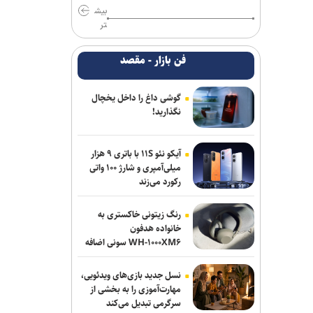
بیش
تر
فن بازار - مقصد
گوشی داغ را داخل یخچال
نگذارید!
آیکو نئو ۱۱S با باتری ۹ هزار
میلی‌آمپری و شارژ ۱۰۰ واتی
رکورد می‌زند
رنگ زیتونی خاکستری به
خانواده هدفون
WH-۱۰۰۰XM۶ سونی اضافه
شد
نسل جدید بازی‌های ویدئویی،
مهارت‌آموزی را به بخشی از
سرگرمی تبدیل می‌کند