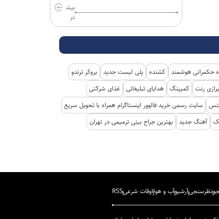
بیش
تر
 حکمرانی هوشمند
کشنده
پلی لیست جدید
بروکر ترندو
رازی رنت
کمپینگ
هدایای تبلیغاتی
غذای شرکتی
کتس
سایت رسمی خرید فالوور اینستاگرام همراه با تحویل سریع
نک
آهنگ جدید
بهترین جراح بینی ترمیمی در تهران
و
نظرسنجی
آرشیو
آب و هوا
اوقات شرعی
RSS