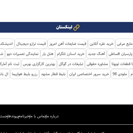
لینکستان
مایع مرغی
خرید نقره آنلاین
قیمت ضایعات آهن امروز
قیمت ترازو دیجیتال
اندیشکده
ارسیان اقساطی
آهنگ جدید
خرید استارز تلگرام
هتل یار
نمایندگی تعمیرات دوو
شی
ا قطعات تویوتا
مشاوره حقوقی
تبلیغات در گوگل
بهترین کارگزاری بورس
ثبت نام آمار
م
ملودی 98
خرید سرور اختصاصی ایران
بلیط قطار مشهد
رزرو بلیط هواپیما
ال با
درباره ما
تماس با ما
خبرنامه
پیوندها
جستج