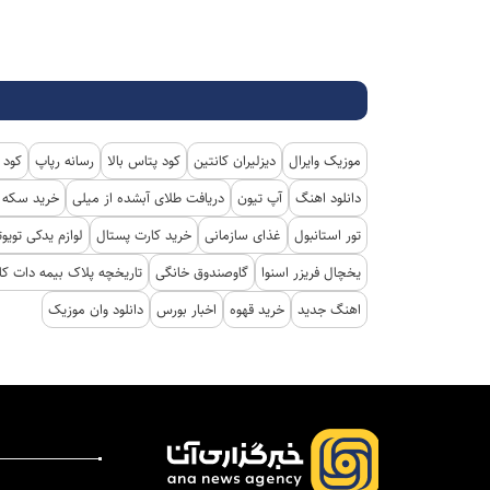
موزیک وایرال
دیزلیران کانتین
کود پتاس بالا
رسانه رپاپ
کود 
دانلود اهنگ
آپ تیون
دریافت طلای آبشده از میلی
خرید سکه پ
تور استانبول
غذای سازمانی
خرید کارت پستال
لوازم یدکی تویوت
یخچال فریزر اسنوا
گاوصندوق خانگی
تاریخچه پلاک بیمه دات کا
اهنگ جدید
خرید قهوه
اخبار بورس
دانلود وان موزیک