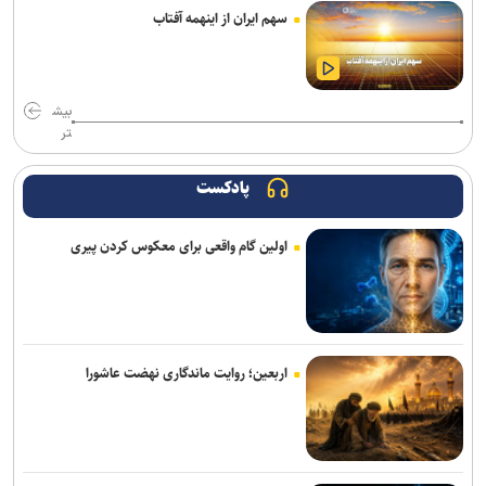
افزایش احتمال انتقال بیماری‌های مشترک بین انسان و حیوان با قاچاق
سهم ایران از اینهمه آفتاب
دام/ کنترل تب دنگی از مالاریا دشوارتر است
پایش شبانه روزی تهویه قطار‌ها و ایستگاه‌های مترو/ پیش‌بینی هوشمند
بیش
تهویه در قطار‌های جدید
تر
۳ سانحه مرگبار طی یک هفته در بزرگراه‌های تهران؛ هشدار دوباره به
رانندگان و عابران
پادکست
رشد ۴۲ درصدی سازش در شورای حل اختلاف استان تهران
اولین گام واقعی برای معکوس کردن پیری
ترافیک سنگین در جاده چالوس/ جاده‌های شمالی بدون مداخلات جوی و
سایر محورها روان است
۷کشته و مصدوم در تصادف مرگبار پژو پارس و ساینا در اصفهان
اربعین؛ روایت ماندگاری نهضت عاشورا
روایت کولیوند از خدمات هلال احمر در اربعین حسینی
جزئیات ثبت ادعا، تهیه نقشه UTM و ارائه مادر سند اعلام شد