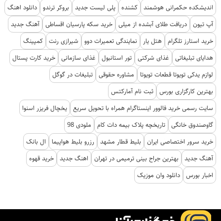
اندیشکده حکمرانی هوشمند
کشنده
پلی لیست جدید
بروکر ترندو
دانلود اهنگ
آپ تیون
دریافت طلای آبشده از میلی
خرید سکه پارسیان اقساطی
آهنگ جدید
خرید استارز تلگرام
هتل یار
نمایندگی تعمیرات دوو
شیرازی رنت
کمپینگ
هدایای تبلیغاتی
غذای شرکتی
تور استانبول
غذای سازمانی
خرید کارت پستال
لوازم یدکی تویوتا قطعات تویوتا
مشاوره حقوقی
تبلیغات در گوگل
بهترین کارگزاری بورس
ثبت نام آمارکتس
سایت رسمی خرید فالوور اینستاگرام همراه با تحویل سریع
یخچال فریزر اسنوا
گاوصندوق خانگی
تاریخچه پلاک بیمه دات کام
ملودی 98
خرید سرور اختصاصی ایران
بلیط قطار مشهد
رزرو بلیط هواپیما
ال بانک
آهنگ جدید
بهترین جراح بینی ترمیمی در تهران
اهنگ جدید
خرید قهوه
اخبار بورس
دانلود وان موزیک