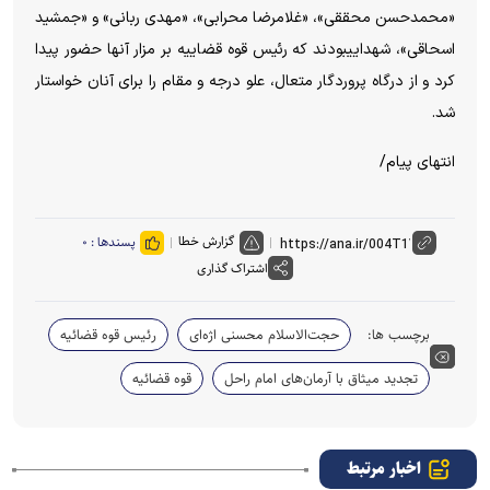
«محمدحسن محققی»، «غلامرضا محرابی»، «مهدی ربانی» و «جمشید
اسحاقی»، شهداییبودند که رئیس قوه قضاییه بر مزار آنها حضور پیدا
کرد و از درگاه پروردگار متعال، علو درجه و مقام را برای آنان خواستار
شد.
انتهای پیام/
گزارش خطا
پسندها :
۰
اشتراک گذاری
برچسب ها:
حجت‌الاسلام محسنی اژه‌ای
رئیس قوه قضائیه
تجدید میثاق با آرمان‌های امام راحل
قوه قضائیه
اخبار مرتبط