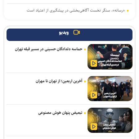
«رسانه»، سنگر نخست آگاهی‌بخشی در پیشگیری از اعتیاد است
یرخورد مرگبار ۲ سمند در جاده اهواز–خرمشهر/ ۴ سرنشین در میان
شعله‌های آتش جان باختند
ویدیو
آثار مخرب مصرف الکل و سیگار در بروز بیماری‌ها
حماسه دلدادگان حسینی در مسیر قبله تهران
وزیر بهداشت: تکمیل بیمارستان ۱۷ شهریور برازجان تا اوایل سال آینده
هدف‌گذاری شده است
امروز پنجشنبه نبض ترافیک پایتخت به آرامی می‌زند
آخرین اربعین؛ از تهران تا مهران
موکب «سلام یا مهدی (عج)» در سامرا طی ۲۳ روز به حدود ۱۰۰ هزار زائر
از کشورهای مختلف خدمت‌رسانی کرد
تصادف زنجیره‌ای ۱۲ خودرو با ۱۹ مصدوم در محور یاسوج–اصفهان/ علت
تبعیض پنهان هوش مصنوعی
حادثه در دست بررسی است
سامانه تخصصی قوانین تأمین اجتماعی راه‌اندازی شد