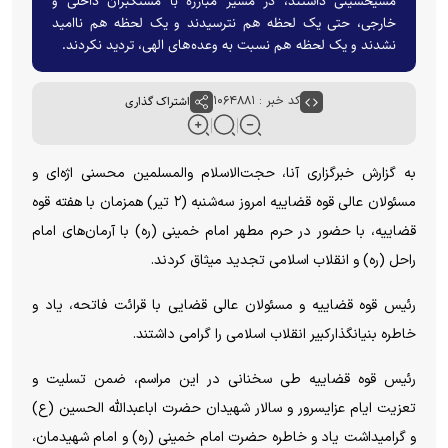
مشیحسینی داشتند، در مسیر مبارزه با مستکبران داخلی و
خارجی، حتی یک لحظه هم نترسیدند و یک لحظه هم ناامید
نشدند و یک لحظه هم نسبت به وعده‌های الهی، تردید نکردند.
کد خبر : ۱۰۶۴۸۸۱
اشتراک گذاری
به گزارش خبرگزاری آنا، حجت‌الاسلام والمسلمین محسنی اژه‌ای و
مسئولان عالی قوه قضاییه امروز سه‌شنبه (۲ تیر) همزمان با هفته قوه
قضاییه، با حضور در حرم مطهر امام خمینی (ره) با آرمان‌های امام
راحل (ره) و انقلاب اسلامی تجدید میثاق کردند.
رئیس قوه قضاییه و مسئولان عالی قضایی با قرائت فاتحه، یاد و
خاطره بنیانگذارکبیر انقلاب اسلامی را گرامی داشتند.
رئیس قوه قضاییه طی سخنانی در این مراسم، ضمن تسلیت و
تعزیت ایام عزایسرور و سالار شهیدان حضرت اباعبدالله الحسین (ع)
و گرامیداشت یاد و خاطره حضرت امام خمینی (ره) و امام شهیدمان،