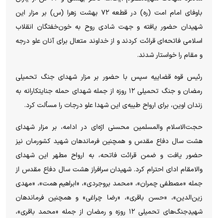
باوفای امام امت (ره) در قطعه ۷۲ بهشت زهرا (س) بر مزار این
شهیدان حضور یافته و جهت شادی روح به خون‌خفتگان انقلاب
اسلامی فاتحه‌ای قرائت کردند و از خداوند متعال برای آنان علو درجه
و مقام را خواستار شدند.
رئیس قوه قضاییه سپس با حضور بر مزار شهدای جنگ تحمیلی
رمضان و جنگ تحمیلی ۱۲ روزه از جمله شهدای حمله جنایتکارانه به
زندان اوین، برای ارواح طیبه‌ی این شهدا علو درجات را مسألت کرد.
حجت‌الاسلام والمسلمین محسنی اژه‌ای در ادامه، بر مزار شهدای
هشت سال دفاع مقدس و همچنین فرماندهان شهید کشورمان نیز
حضور یافت و ضمن قرائت فاتحه، به ارواح مطهر این شهدای
والامقام ادای احترام کرد. شهیدان سرافراز هشت سال دفاع مقدس از
جمله «مصطفی چمران»، «محمد بروجردی»، «ابراهیم همت»، «مهدی
زین‌الدین»، «حسن باقری»، «رضا چراغی» و همچنین فرماندهان
شهیدِجنگ‌های تحمیلی ۱۲ روزه و رمضان از جمله «محمد باقری»،