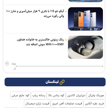
آیکو نئو ۱۱S با باتری ۹ هزار میلی‌آمپری و شارژ ۱۰۰
واتی رکورد می‌زند
رنگ زیتونی خاکستری به خانواده هدفون
WH-۱۰۰۰XM۶ سونی اضافه شد
بیش
تر
لینکستان
موزیک وایرال
دیزلیران کانتین
کود پتاس بالا
رسانه رپاپ
کود مایع مرغی
خرید نقره آنلاین
قیمت ضایعات آهن امروز
قیمت ترازو دیجیتال