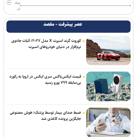
بیش
تر
عصر پیشرفت - مقصد
کوروت گرند اسپرت X مدل ۲۰۲۷؛ اثبات جادوی
نرم‌افزار در دنیای خودروهای اسپرت
قیمت ایکس‌باکس سری ایکس در اروپا به رکورد
بی‌سابقه ۷۹۹ یورو رسید
ضبط صدای بیمار توسط پزشک؛ هوش مصنوعی
جایگزین پرونده کاغذی شد