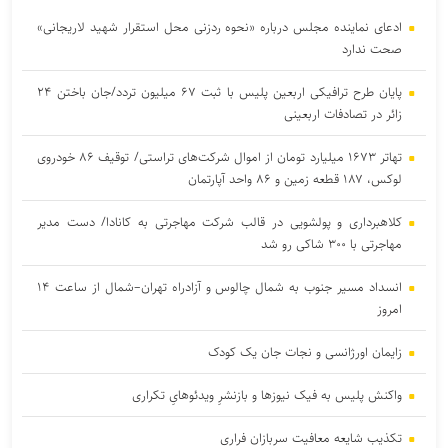
ادعای نماینده مجلس درباره «نحوه ردزنی محل استقرار شهید لاریجانی»
صحت ندارد
پایان طرح ترافیکی اربعین پلیس با ثبت ۶۷ میلیون تردد/جان باختن ۲۴
زائر در تصادفات اربعینی
تهاتر ۱۶۷۳ میلیارد تومان از اموال شرکت‌های تراستی/ توقیف ۸۶ خودروی
لوکس، ۱۸۷ قطعه زمین و ۸۶ واحد آپارتمان
کلاهبرداری و پولشویی در قالب شرکت مهاجرتی به کانادا/ دست مدیر
مهاجرتی با ۳۰۰ شاکی رو شد
انسداد مسیر جنوب به شمال چالوس و آزادراه تهران–شمال از ساعت ۱۴
امروز
زایمان اورژانسی و نجات جان یک کودک
واکنش پلیس به فیک نیوزها و بازنشرِ ویدئوهایِ تکراری
تکذیب شایعه معافیت سربازان فراری