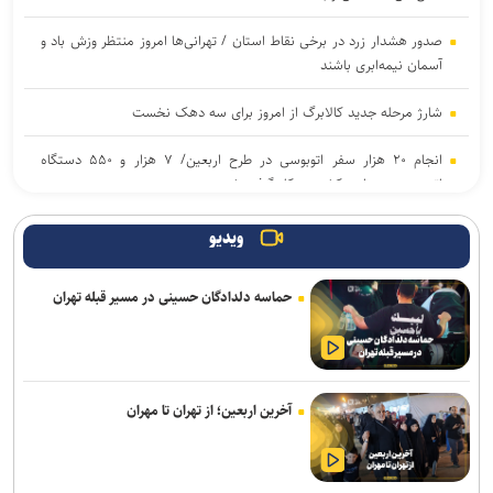
صدور هشدار زرد در برخی نقاط استان / تهرانی‌ها امروز منتظر وزش باد و
آسمان نیمه‌ابری باشند
شارژ مرحله جدید کالابرگ از امروز برای سه دهک نخست
انجام ۲۰ هزار سفر اتوبوسی در طرح اربعین/ ۷ هزار و ۵۵۰ دستگاه
اتوبوس در سراسر کشور به کار گرفته شد
ایران و قرقیزستان بر گسترش همکاری‌های تجاری و معدنی تاکید کردند
ویدیو
بهره گیری حداکثری از ظرفیت موافقت‌نامه تجارت آزاد میان ایران و
حماسه دلدادگان حسینی در مسیر قبله تهران
اتحادیه اوراسیا
تأکید ایران بر گسترش همکاری‌های صنعتی پروژه‌محور با اعضای بریکس
افزایش سابقه خدمت الزامی برای بازنشستگی بر اساس قانون برنامه هفتم
آخرین اربعین؛ از تهران تا مهران
از ابتدای اجرای طرح مهتاب ۱۹۴ هزار انشعاب غیر مجاز از شبکه برق
جمع آوری شد