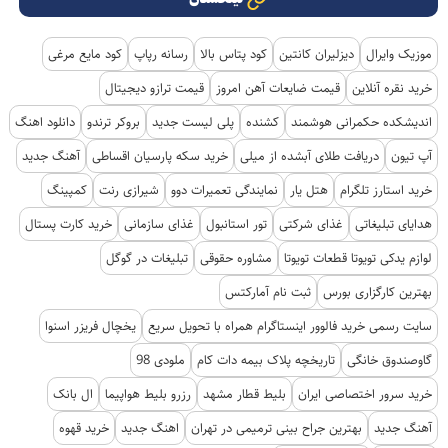
موزیک وایرال
دیزلیران کانتین
کود پتاس بالا
رسانه رپاپ
کود مایع مرغی
خرید نقره آنلاین
قیمت ضایعات آهن امروز
قیمت ترازو دیجیتال
اندیشکده حکمرانی هوشمند
کشنده
پلی لیست جدید
بروکر ترندو
دانلود اهنگ
آپ تیون
دریافت طلای آبشده از میلی
خرید سکه پارسیان اقساطی
آهنگ جدید
خرید استارز تلگرام
هتل یار
نمایندگی تعمیرات دوو
شیرازی رنت
کمپینگ
هدایای تبلیغاتی
غذای شرکتی
تور استانبول
غذای سازمانی
خرید کارت پستال
لوازم یدکی تویوتا قطعات تویوتا
مشاوره حقوقی
تبلیغات در گوگل
بهترین کارگزاری بورس
ثبت نام آمارکتس
سایت رسمی خرید فالوور اینستاگرام همراه با تحویل سریع
یخچال فریزر اسنوا
گاوصندوق خانگی
تاریخچه پلاک بیمه دات کام
ملودی 98
خرید سرور اختصاصی ایران
بلیط قطار مشهد
رزرو بلیط هواپیما
ال بانک
آهنگ جدید
بهترین جراح بینی ترمیمی در تهران
اهنگ جدید
خرید قهوه