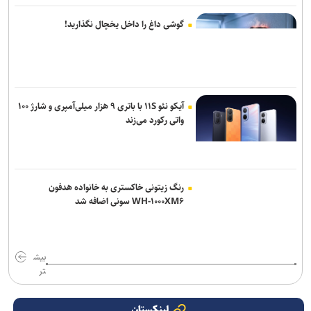
گوشی داغ را داخل یخچال نگذارید!
آیکو نئو ۱۱S با باتری ۹ هزار میلی‌آمپری و شارژ ۱۰۰
واتی رکورد می‌زند
رنگ زیتونی خاکستری به خانواده هدفون
WH-۱۰۰۰XM۶ سونی اضافه شد
بیش
تر
لینکستان