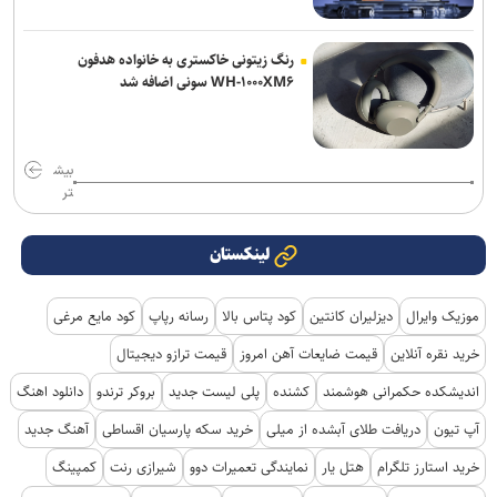
رنگ زیتونی خاکستری به خانواده هدفون
WH-۱۰۰۰XM۶ سونی اضافه شد
بیش
تر
لینکستان
موزیک وایرال
دیزلیران کانتین
کود پتاس بالا
رسانه رپاپ
کود مایع مرغی
خرید نقره آنلاین
قیمت ضایعات آهن امروز
قیمت ترازو دیجیتال
اندیشکده حکمرانی هوشمند
کشنده
پلی لیست جدید
بروکر ترندو
دانلود اهنگ
آپ تیون
دریافت طلای آبشده از میلی
خرید سکه پارسیان اقساطی
آهنگ جدید
خرید استارز تلگرام
هتل یار
نمایندگی تعمیرات دوو
شیرازی رنت
کمپینگ