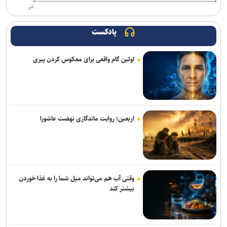
تر
رانندگان و عابران
انسداد مسیر جنوب به شمال چالوس و آزادراه تهران–شمال از ساعت ۱۴
پادکست
امروز
اولین گام واقعی برای معکوس کردن پیری
زایمان اورژانسی و نجات جان یک کودک
«رسانه»، سنگر نخست آگاهی‌بخشی در پیشگیری از اعتیاد است
۷کشته و مصدوم در تصادف مرگبار پژو پارس و ساینا در اصفهان
اربعین؛ روایت ماندگاری نهضت عاشورا
روایت کولیوند از خدمات هلال احمر در اربعین حسینی
پرداخت مطالبات بازنشستگان در اولویت تأمین اجتماعی است
جزئیات ثبت ادعا، تهیه نقشه UTM و ارائه مادر سند اعلام شد
وقتی آب هم می‌تواند میل شما را به غذا خوردن
بیشتر کند
تردد روان در تمامی محورهای شمالی و مسیرهای مرزهای اربعین
کشف بقایای انسانی در ارتفاعات شمیرانات