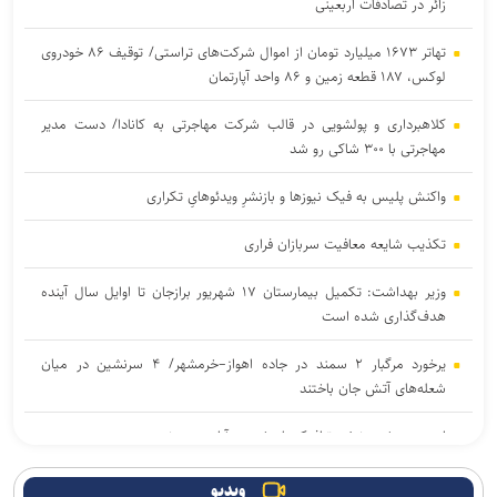
زائر در تصادفات اربعینی
تهاتر ۱۶۷۳ میلیارد تومان از اموال شرکت‌های تراستی/ توقیف ۸۶ خودروی
لوکس، ۱۸۷ قطعه زمین و ۸۶ واحد آپارتمان
کلاهبرداری و پولشویی در قالب شرکت مهاجرتی به کانادا/ دست مدیر
مهاجرتی با ۳۰۰ شاکی رو شد
واکنش پلیس به فیک نیوزها و بازنشرِ ویدئوهایِ تکراری
تکذیب شایعه معافیت سربازان فراری
وزیر بهداشت: تکمیل بیمارستان ۱۷ شهریور برازجان تا اوایل سال آینده
هدف‌گذاری شده است
یرخورد مرگبار ۲ سمند در جاده اهواز–خرمشهر/ ۴ سرنشین در میان
شعله‌های آتش جان باختند
امروز پنجشنبه نبض ترافیک پایتخت به آرامی می‌زند
موکب «سلام یا مهدی (عج)» در سامرا طی ۲۳ روز به حدود ۱۰۰ هزار زائر
ویدیو