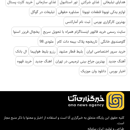
هدایای تبلیغاتی
غذای شرکتی
تور استانبول
غذای سازمانی
خرید کارت پستال
لوازم یدکی تویوتا قطعات تویوتا
مشاوره حقوقی
تبلیغات در گوگل
بهترین کارگزاری بورس
ثبت نام آمارکتس
سایت رسمی خرید فالوور اینستاگرام همراه با تحویل سریع
یخچال فریزر اسنوا
گاوصندوق خانگی
تاریخچه پلاک بیمه دات کام
ملودی 98
خرید سرور اختصاصی ایران
بلیط قطار مشهد
رزرو بلیط هواپیما
ال بانک
آهنگ جدید
بهترین جراح بینی ترمیمی در تهران
اهنگ جدید
خرید قهوه
اخبار بورس
دانلود وان موزیک
کلیه حقوق این پایگاه متعلق به خبرگزاری آنا است و استفاده از اخبار و محتوا با ذکر منبع مجاز
است.
طراحی و تولید:
ایران سامانه