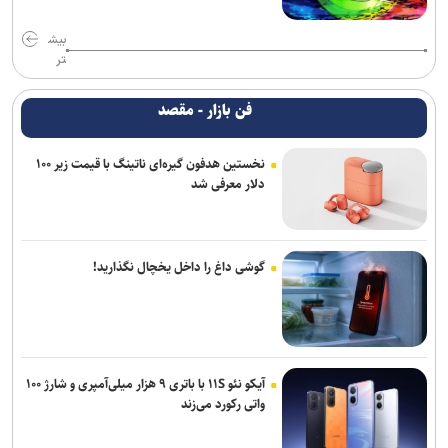
بیش
تر
فن بازار - مقصد
نخستین هدفون گیره‌ای ناتینگ با قیمت زیر ۱۰۰
دلار معرفی شد
گوشی داغ را داخل یخچال نگذارید!
آیکو نئو ۱۱S با باتری ۹ هزار میلی‌آمپری و شارژ ۱۰۰
واتی رکورد می‌زند