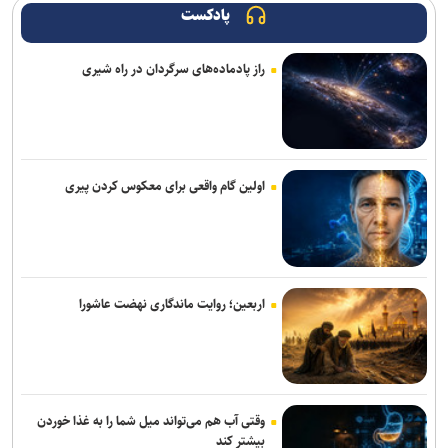
وزیر نیرو: مصرف برق از روند خطی به رشد شتابان رسیده است/ ۱۵۰
پادکست
میلیارد مترمکعب بدهی آبی داریم
راز پادماده‌های سرگردان در راه شیری
وزیر راه و شهرسازی: رسانه‌ها در صیانت از حقیقت و انسجام ملی نقشی
بی‌بدیل دارند
فروش دور جدید بلیت های زیارتی از ۱۷ مرداد / بلیت برگشت را از مبدأ
سفر تهیه کنید
اولین گام واقعی برای معکوس کردن پیری
مدنی‌زاده: رسانه‌های مسئول، سرمایه‌ای ارزشمند برای حکمرانی اقتصادی
کارآمد هستند
خبرنگاران دیده‌بانان آگاه جامعه هستند
اربعین؛ روایت ماندگاری نهضت عاشورا
همتی: رسانه‌ها، رکن اعتمادآفرین در نظام اقتصادی کشور
وزیر نفت: رسانه‌ها جلوه‌های ایثار کارکنان صنعت نفت را منعکس کردند
تغییر ریل معدن‌کاری با هوش مصنوعی/ درمان شکاف ۱۵ ساله
وقتی آب هم می‌تواند میل شما را به غذا خوردن
تکنولوژیک در معادن ایران
بیشتر کند