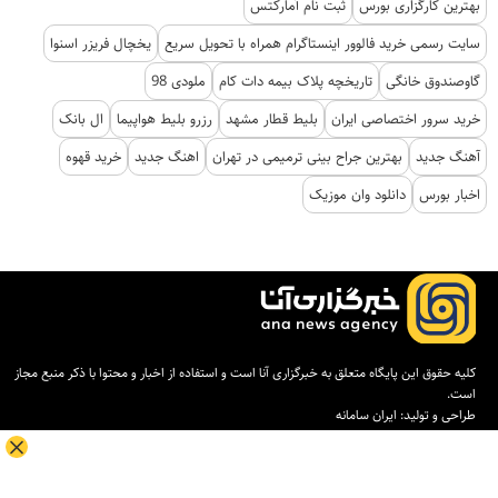
بهترین کارگزاری بورس
ثبت نام آمارکتس
سایت رسمی خرید فالوور اینستاگرام همراه با تحویل سریع
یخچال فریزر اسنوا
گاوصندوق خانگی
تاریخچه پلاک بیمه دات کام
ملودی 98
خرید سرور اختصاصی ایران
بلیط قطار مشهد
رزرو بلیط هواپیما
ال بانک
آهنگ جدید
بهترین جراح بینی ترمیمی در تهران
اهنگ جدید
خرید قهوه
اخبار بورس
دانلود وان موزیک
کلیه حقوق این پایگاه متعلق به خبرگزاری آنا است و استفاده از اخبار و محتوا با ذکر منبع مجاز
است.
طراحی و تولید:
ایران سامانه