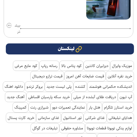
بیش
تر
لینکستان
موزیک وایرال
دیزلیران کانتین
کود پتاس بالا
رسانه رپاپ
کود مایع مرغی
خرید نقره آنلاین
قیمت ضایعات آهن امروز
قیمت ترازو دیجیتال
اندیشکده حکمرانی هوشمند
کشنده
پلی لیست جدید
بروکر ترندو
دانلود اهنگ
آپ تیون
دریافت طلای آبشده از میلی
خرید سکه پارسیان اقساطی
آهنگ جدید
خرید استارز تلگرام
هتل یار
نمایندگی تعمیرات دوو
شیرازی رنت
کمپینگ
هدایای تبلیغاتی
غذای شرکتی
تور استانبول
غذای سازمانی
خرید کارت پستال
لوازم یدکی تویوتا قطعات تویوتا
مشاوره حقوقی
تبلیغات در گوگل