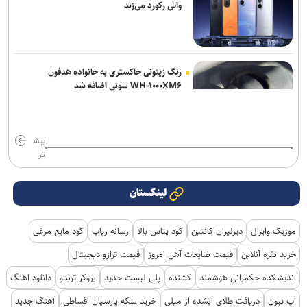
واتی رکورد می‌زند
رنگ زیتونی خاکستری به خانواده هدفون
WH-۱۰۰۰XM۶ سونی اضافه شد
بیش
تر
لینکستان
موزیک وایرال
دیزلیران کانتین
کود پتاس بالا
رسانه رپاپ
کود مایع مرغی
خرید نقره آنلاین
قیمت ضایعات آهن امروز
قیمت ترازو دیجیتال
اندیشکده حکمرانی هوشمند
کشنده
پلی لیست جدید
بروکر ترندو
دانلود اهنگ
آپ تیون
دریافت طلای آبشده از میلی
خرید سکه پارسیان اقساطی
آهنگ جدید