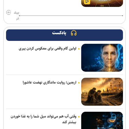
پایش شبانه روزی تهویه قطار‌ها و ایستگاه‌های مترو/ پیش‌بینی هوشمند
بیش
تهویه در قطار‌های جدید
تر
۳ سانحه مرگبار طی یک هفته در بزرگراه‌های تهران؛ هشدار دوباره به
رانندگان و عابران
پادکست
رشد ۴۲ درصدی سازش در شورای حل اختلاف استان تهران
اولین گام واقعی برای معکوس کردن پیری
ترافیک سنگین در جاده چالوس/ جاده‌های شمالی بدون مداخلات جوی و
سایر محورها روان است
۷کشته و مصدوم در تصادف مرگبار پژو پارس و ساینا در اصفهان
اربعین؛ روایت ماندگاری نهضت عاشورا
روایت کولیوند از خدمات هلال احمر در اربعین حسینی
جزئیات ثبت ادعا، تهیه نقشه UTM و ارائه مادر سند اعلام شد
پرداخت مطالبات بازنشستگان در اولویت تأمین اجتماعی است
وقتی آب هم می‌تواند میل شما را به غذا خوردن
بیشتر کند
تردد روان در تمامی محورهای شمالی و مسیرهای مرزهای اربعین