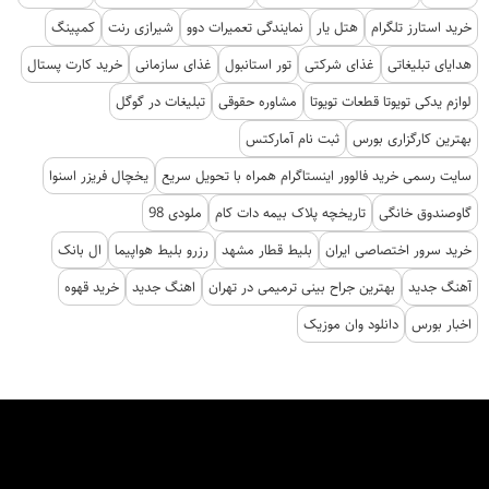
خرید استارز تلگرام
هتل یار
نمایندگی تعمیرات دوو
شیرازی رنت
کمپینگ
هدایای تبلیغاتی
غذای شرکتی
تور استانبول
غذای سازمانی
خرید کارت پستال
لوازم یدکی تویوتا قطعات تویوتا
مشاوره حقوقی
تبلیغات در گوگل
بهترین کارگزاری بورس
ثبت نام آمارکتس
سایت رسمی خرید فالوور اینستاگرام همراه با تحویل سریع
یخچال فریزر اسنوا
گاوصندوق خانگی
تاریخچه پلاک بیمه دات کام
ملودی 98
خرید سرور اختصاصی ایران
بلیط قطار مشهد
رزرو بلیط هواپیما
ال بانک
آهنگ جدید
بهترین جراح بینی ترمیمی در تهران
اهنگ جدید
خرید قهوه
اخبار بورس
دانلود وان موزیک