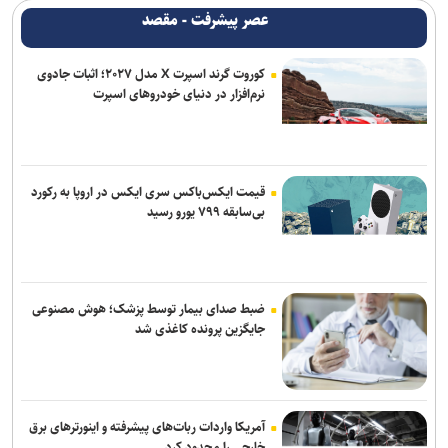
عصر پیشرفت - مقصد
کوروت گرند اسپرت X مدل ۲۰۲۷؛ اثبات جادوی
نرم‌افزار در دنیای خودروهای اسپرت
قیمت ایکس‌باکس سری ایکس در اروپا به رکورد
بی‌سابقه ۷۹۹ یورو رسید
ضبط صدای بیمار توسط پزشک؛ هوش مصنوعی
جایگزین پرونده کاغذی شد
آمریکا واردات ربات‌های پیشرفته و اینورترهای برق
خارجی را محدود کرد