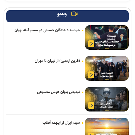
آثار مخرب مصرف الکل و سیگار در بروز بیماری‌ها
ویدیو
یرخورد مرگبار ۲ سمند در جاده اهواز–خرمشهر/ ۴ سرنشین در میان
شعله‌های آتش جان باختند
حماسه دلدادگان حسینی در مسیر قبله تهران
امروز پنجشنبه نبض ترافیک پایتخت به آرامی می‌زند
وزیر بهداشت: تکمیل بیمارستان ۱۷ شهریور برازجان تا اوایل سال آینده
هدف‌گذاری شده است
آخرین اربعین؛ از تهران تا مهران
موکب «سلام یا مهدی (عج)» در سامرا طی ۲۳ روز به حدود ۱۰۰ هزار زائر
از کشورهای مختلف خدمت‌رسانی کرد
تصادف زنجیره‌ای ۱۲ خودرو با ۱۹ مصدوم در محور یاسوج–اصفهان/ علت
تبعیض پنهان هوش مصنوعی
حادثه در دست بررسی است
سامانه تخصصی قوانین تأمین اجتماعی راه‌اندازی شد
افزایش احتمال انتقال بیماری‌های مشترک بین انسان و حیوان با قاچاق
سهم ایران از اینهمه آفتاب
دام/ کنترل تب دنگی از مالاریا دشوارتر است