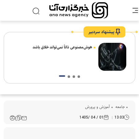
پیشنهاد سردبیر
های
هوش‌مصنوعی ذاتاً نمی‌تواند خلاق باشد
جامعه
آموزش و پرورش
01 / 04 /1405
13:03