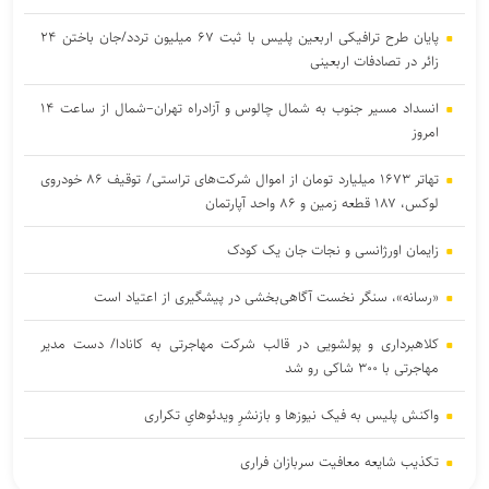
پایان طرح ترافیکی اربعین پلیس با ثبت ۶۷ میلیون تردد/جان باختن ۲۴
زائر در تصادفات اربعینی
انسداد مسیر جنوب به شمال چالوس و آزادراه تهران–شمال از ساعت ۱۴
امروز
تهاتر ۱۶۷۳ میلیارد تومان از اموال شرکت‌های تراستی/ توقیف ۸۶ خودروی
لوکس، ۱۸۷ قطعه زمین و ۸۶ واحد آپارتمان
زایمان اورژانسی و نجات جان یک کودک
«رسانه»، سنگر نخست آگاهی‌بخشی در پیشگیری از اعتیاد است
کلاهبرداری و پولشویی در قالب شرکت مهاجرتی به کانادا/ دست مدیر
مهاجرتی با ۳۰۰ شاکی رو شد
واکنش پلیس به فیک نیوزها و بازنشرِ ویدئوهایِ تکراری
تکذیب شایعه معافیت سربازان فراری