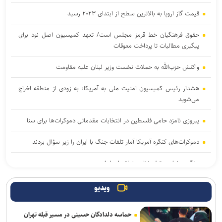
قیمت گاز اروپا به بالاترین سطح از ابتدای ۲۰۲۳ رسید
حقوق فرهنگیان خط قرمز مجلس است/ تعهد کمیسیون اصل نود برای
پیگیری مطالبات تا پرداخت معوقات
واکنش حزب‌الله به حملات نخست‌ وزیر لبنان علیه مقاومت
هشدار رئیس کمیسیون امنیت ملی به آمریکا: به زودی از منطقه اخراج
می‌شوید
پیروزی نامزد حامی فلسطین در انتخابات مقدماتی دموکرات‌ها برای سنا
دموکرات‌های کنگره آمریکا آمار تلفات جنگ با ایران را زیر سؤال بردند
جنگ رمضان و تولد نظم منطقه ای ایران
یمن: هشتمین نفتکش سعودی را در شمال دریای سرخ هدف قرار دادیم
ویدیو
سی‌بی‌اس: آمریکا بخش عمده ذخایر موشک‌های دوربرد خود را مصرف
حماسه دلدادگان حسینی در مسیر قبله تهران
کرده است