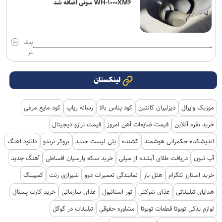
WH-۱۰۰۰XM۶ سونی اضافه شد
بیش
تر
لینکستان
موزیک وایرال
دیزلیران کانتین
کود پتاس بالا
رسانه رپاپ
کود مایع مرغی
خرید نقره آنلاین
قیمت ضایعات آهن امروز
قیمت ترازو دیجیتال
اندیشکده حکمرانی هوشمند
کشنده
پلی لیست جدید
بروکر ترندو
دانلود اهنگ
آپ تیون
دریافت طلای آبشده از میلی
خرید سکه پارسیان اقساطی
آهنگ جدید
خرید استارز تلگرام
هتل یار
نمایندگی تعمیرات دوو
شیرازی رنت
کمپینگ
هدایای تبلیغاتی
غذای شرکتی
تور استانبول
غذای سازمانی
خرید کارت پستال
لوازم یدکی تویوتا قطعات تویوتا
مشاوره حقوقی
تبلیغات در گوگل