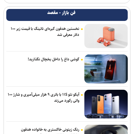
فن بازار - مقصد
نخستین هدفون گیره‌ای ناتینگ با قیمت زیر ۱۰۰
دلار معرفی شد
گوشی داغ را داخل یخچال نگذارید!
آیکو نئو ۱۱S با باتری ۹ هزار میلی‌آمپری و شارژ ۱۰۰
واتی رکورد می‌زند
رنگ زیتونی خاکستری به خانواده هدفون