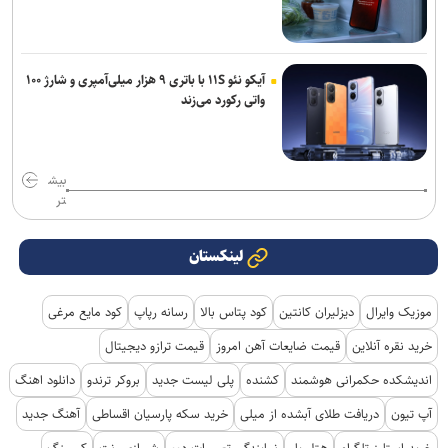
آیکو نئو ۱۱S با باتری ۹ هزار میلی‌آمپری و شارژ ۱۰۰
واتی رکورد می‌زند
بیش
تر
لینکستان
موزیک وایرال
دیزلیران کانتین
کود پتاس بالا
رسانه رپاپ
کود مایع مرغی
خرید نقره آنلاین
قیمت ضایعات آهن امروز
قیمت ترازو دیجیتال
اندیشکده حکمرانی هوشمند
کشنده
پلی لیست جدید
بروکر ترندو
دانلود اهنگ
آپ تیون
دریافت طلای آبشده از میلی
خرید سکه پارسیان اقساطی
آهنگ جدید
خرید استارز تلگرام
هتل یار
نمایندگی تعمیرات دوو
شیرازی رنت
کمپینگ