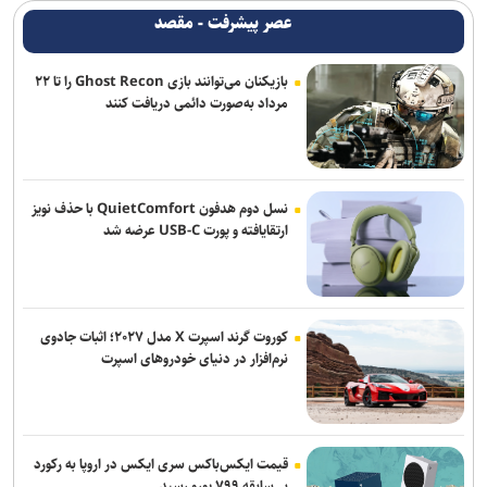
عصر پیشرفت - مقصد
بازیکنان می‌توانند بازی Ghost Recon را تا ۲۲
مرداد به‌صورت دائمی دریافت کنند
نسل دوم هدفون QuietComfort با حذف نویز
ارتقایافته و پورت USB-C عرضه شد
کوروت گرند اسپرت X مدل ۲۰۲۷؛ اثبات جادوی
نرم‌افزار در دنیای خودروهای اسپرت
قیمت ایکس‌باکس سری ایکس در اروپا به رکورد
بی‌سابقه ۷۹۹ یورو رسید