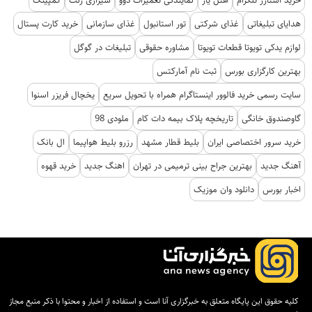
هدایای تبلیغاتی
غذای شرکتی
تور استانبول
غذای سازمانی
خرید کارت پستال
لوازم یدکی تویوتا قطعات تویوتا
مشاوره حقوقی
تبلیغات در گوگل
بهترین کارگزاری بورس
ثبت نام آمارکتس
سایت رسمی خرید فالوور اینستاگرام همراه با تحویل سریع
یخچال فریزر اسنوا
گاوصندوق خانگی
تاریخچه پلاک بیمه دات کام
ملودی 98
خرید سرور اختصاصی ایران
بلیط قطار مشهد
رزرو بلیط هواپیما
ال بانک
آهنگ جدید
بهترین جراح بینی ترمیمی در تهران
اهنگ جدید
خرید قهوه
اخبار بورس
دانلود وان موزیک
کلیه حقوق این پایگاه متعلق به خبرگزاری آنا است و استفاده از اخبار و محتوا با ذکر منبع مجاز