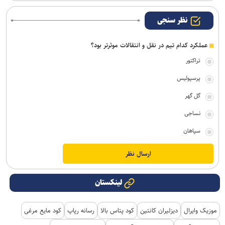
نظر سنجی
عملکرد کدام تیم در نقل و انتقالات موثرتر بود؟
تراکتور
پرسپولیس
گل گهر
نساجی
سپاهان
لینکستان
موزیک وایرال
دیزلیران کانتین
کود پتاس بالا
رسانه رپاپ
کود مایع مرغی