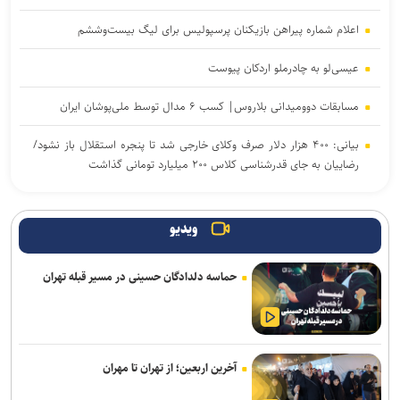
اعلام شماره پیراهن بازیکنان پرسپولیس برای لیگ بیست‌وششم
عیسی‌لو به چادرملو اردکان پیوست
مسابقات دوومیدانی بلاروس| کسب ۶ مدال توسط ملی‌پوشان ایران
بیانی: ۴۰۰ هزار دلار صرف وکلای خارجی شد تا پنجره استقلال باز نشود/
رضاییان به جای قدرشناسی کلاس ۲۰۰ میلیارد تومانی گذاشت
تکواندو هانمادانگ ۲۰۲۶| پایان کار نمایندگان ایران با کسب ۲۶ مدال
ویدیو
رسمی؛ عالیشاه به گل‌گهر پیوست
حماسه دلدادگان حسینی در مسیر قبله تهران
ربیعی سرمربی شاهین بندرعامری شد
اعلام اسامی نامزدهای تایید صلاحیت شده ریاست فدراسیون بدنسازی و
پرورش اندام/ حضور عضو هیات مدیره پرسپولیس
آخرین اربعین؛ از تهران تا مهران
کلباسی به چادرملو پیوست