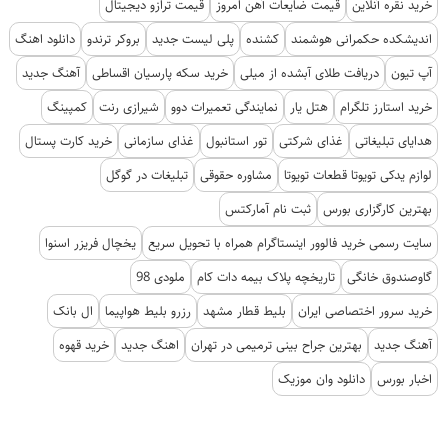
خرید نقره آنلاین
قیمت ضایعات آهن امروز
قیمت ترازو دیجیتال
اندیشکده حکمرانی هوشمند
کشنده
پلی لیست جدید
بروکر ترندو
دانلود اهنگ
آپ تیون
دریافت طلای آبشده از میلی
خرید سکه پارسیان اقساطی
آهنگ جدید
خرید استارز تلگرام
هتل یار
نمایندگی تعمیرات دوو
شیرازی رنت
کمپینگ
هدایای تبلیغاتی
غذای شرکتی
تور استانبول
غذای سازمانی
خرید کارت پستال
لوازم یدکی تویوتا قطعات تویوتا
مشاوره حقوقی
تبلیغات در گوگل
بهترین کارگزاری بورس
ثبت نام آمارکتس
سایت رسمی خرید فالوور اینستاگرام همراه با تحویل سریع
یخچال فریزر اسنوا
گاوصندوق خانگی
تاریخچه پلاک بیمه دات کام
ملودی 98
خرید سرور اختصاصی ایران
بلیط قطار مشهد
رزرو بلیط هواپیما
ال بانک
آهنگ جدید
بهترین جراح بینی ترمیمی در تهران
اهنگ جدید
خرید قهوه
اخبار بورس
دانلود وان موزیک