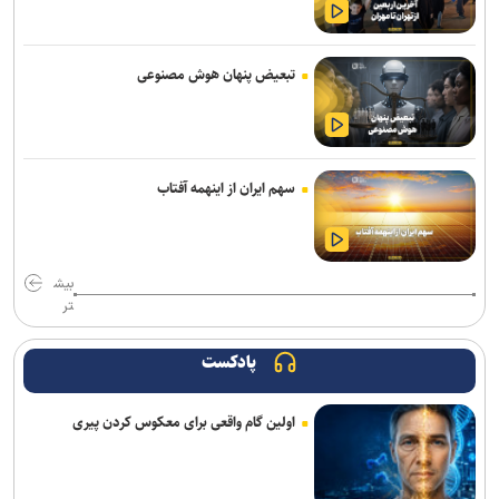
عالیشاه در یک قدمی گل‌گهر
باقری قراردادش را با پیکان تمدید کرد
تبعیض پنهان هوش مصنوعی
رحیمی به شمس آذر پیوست
دروازه‌بان‌های سابق پرسپولیس و تراکتور به شمس آذر پیوستند
سهم ایران از اینهمه آفتاب
صنعت نفت مهاجم مس شهر بابک را جذب کرد
تاجدار و صادقی دستیاران جدید الهامی در پیکان
بیش
فلاح به صنعت نفت پیوست
تر
هزاریان: امیدواریم تا قبل از شروع لیگ پنجره استقلال خوزستان باز شود
پادکست
تناقض در بودجه باشگاه سپاهان؛ رشد ۲۵ درصدی یا کاهش چشم‌گیر
اولین گام واقعی برای معکوس کردن پیری
بودجه فوتبال؟
برتری استقلال مقابل همنام اهوازی در دیدار تدارکاتی