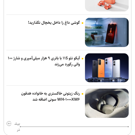
گوشی داغ را داخل یخچال نگذارید!
آیکو نئو ۱۱S با باتری ۹ هزار میلی‌آمپری و شارژ ۱۰۰
واتی رکورد می‌زند
رنگ زیتونی خاکستری به خانواده هدفون
WH-۱۰۰۰XM۶ سونی اضافه شد
بیش
تر